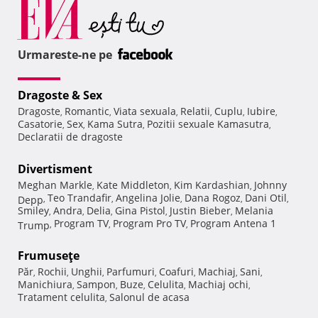
Urmareste-ne pe
Dragoste & Sex
Dragoste
Romantic
Viata sexuala
Relatii
Cuplu
Iubire
,
,
,
,
,
,
Casatorie
Sex
Kama Sutra
Pozitii sexuale Kamasutra
,
,
,
,
Declaratii de dragoste
Divertisment
Meghan Markle
Kate Middleton
Kim Kardashian
Johnny
,
,
,
Teo Trandafir
Angelina Jolie
Dana Rogoz
Dani Otil
Depp
,
,
,
,
,
Smiley
Andra
Delia
Gina Pistol
Justin Bieber
Melania
,
,
,
,
,
Program TV
Program Pro TV
Program Antena 1
Trump
,
,
,
Frumuseţe
Păr
Rochii
Unghii
Parfumuri
Coafuri
Machiaj
Sani
,
,
,
,
,
,
,
Manichiura
Sampon
Buze
Celulita
Machiaj ochi
,
,
,
,
,
Tratament celulita
Salonul de acasa
,