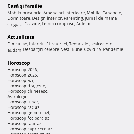
Casă şi familie
Mobila bucatarie
Amenajari interioare
Mobila
Canapele
,
,
,
,
Dormitoare
Design interior
Parenting
Jurnal de mama
,
,
,
Gravide
Femei curajoase
Autism
singura
,
,
,
Actualitate
Din culise
Interviu
Stirea zilei
Tema zilei
Iesirea din
,
,
,
,
Despărţiri celebre
Vesti Bune
Covid-19
Pandemie
autism
,
,
,
,
Horoscop
Horoscop 2026
,
Horoscop 2025
,
Horoscop azi
,
Horoscop dragoste
,
Horoscop chinezesc
,
Astrologie
,
Horoscop lunar
,
Horoscop rac azi
,
Horoscop gemeni azi
,
Horoscop fecioara azi
,
Horoscop taur azi
,
Horoscop capricorn azi
,