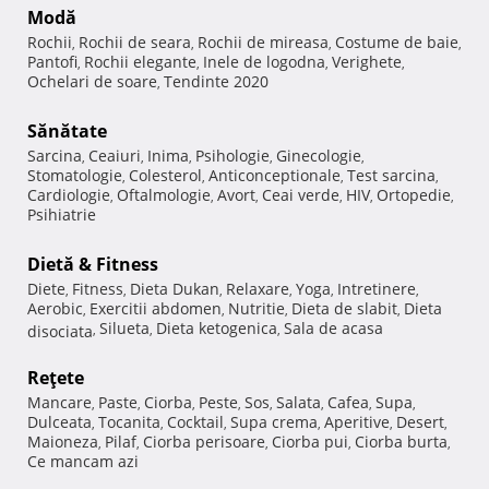
Modă
Rochii
Rochii de seara
Rochii de mireasa
Costume de baie
,
,
,
,
Pantofi
Rochii elegante
Inele de logodna
Verighete
,
,
,
,
Ochelari de soare
Tendinte 2020
,
Sănătate
Sarcina
Ceaiuri
Inima
Psihologie
Ginecologie
,
,
,
,
,
Stomatologie
Colesterol
Anticonceptionale
Test sarcina
,
,
,
,
Cardiologie
Oftalmologie
Avort
Ceai verde
HIV
Ortopedie
,
,
,
,
,
,
Psihiatrie
Dietă & Fitness
Diete
Fitness
Dieta Dukan
Relaxare
Yoga
Intretinere
,
,
,
,
,
,
Aerobic
Exercitii abdomen
Nutritie
Dieta de slabit
Dieta
,
,
,
,
Silueta
Dieta ketogenica
Sala de acasa
disociata
,
,
,
Reţete
Mancare
Paste
Ciorba
Peste
Sos
Salata
Cafea
Supa
,
,
,
,
,
,
,
,
Dulceata
Tocanita
Cocktail
Supa crema
Aperitive
Desert
,
,
,
,
,
,
Maioneza
Pilaf
Ciorba perisoare
Ciorba pui
Ciorba burta
,
,
,
,
,
Ce mancam azi