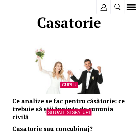
Inregistreaza
Casatorie
CUPLU
Ce analize se fac pentru căsătorie: ce
trebuie să știi înainte de cununia
SITUATII SI SFATURI
civilă
Casatorie sau concubinaj?