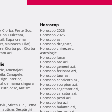
Horoscop
e
Ciorba
Peste
Sos
Horoscop 2026
,
,
,
,
,
Supa
Dulceata
Horoscop 2025
,
,
,
ail
Supa crema
Horoscop azi
,
,
,
rt
Maioneza
Pilaf
Horoscop dragoste
,
,
,
,
re
Ciorba pui
Ciorba
Horoscop chinezesc
,
,
,
am azi
Astrologie
,
Horoscop lunar
,
Horoscop rac azi
,
lie
Horoscop gemeni azi
,
rie
Amenajari
,
Horoscop fecioara azi
,
ila
Canapele
,
,
Horoscop taur azi
,
sign interior
,
Horoscop capricorn azi
,
nal de mama singura
,
Horoscop scorpion azi
,
 curajoase
Autism
,
Horoscop sagetator azi
,
Horoscop varsator azi
,
Horoscop pesti azi
,
Horoscop leu azi
,
rviu
Stirea zilei
Tema
,
,
Horoscop balanta azi
,
in autism
Despărţiri
,
Horoscop berbec azi
,