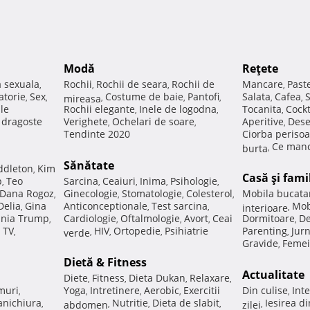
Modă
Reţete
a sexuala
Rochii
Rochii de seara
Rochii de
Mancare
Past
,
,
,
,
atorie
Sex
Costume de baie
Pantofi
Salata
Cafea
,
,
mireasa
,
,
,
,
,
ale
Rochii elegante
Inele de logodna
Tocanita
Cockt
,
,
,
e dragoste
Verighete
Ochelari de soare
Aperitive
Dese
,
,
,
Tendinte 2020
Ciorba perisoa
Ce manc
burta
,
Sănătate
ddleton
Kim
,
Casă şi fami
p
Teo
Sarcina
Ceaiuri
Inima
Psihologie
,
,
,
,
,
Dana Rogoz
Ginecologie
Stomatologie
Colesterol
Mobila bucata
,
,
,
,
Delia
Gina
Anticonceptionale
Test sarcina
Mob
,
,
,
interioare
,
nia Trump
Cardiologie
Oftalmologie
Avort
Ceai
Dormitoare
De
,
,
,
,
,
 TV
HIV
Ortopedie
Psihiatrie
Parenting
Jur
,
verde
,
,
,
,
Gravide
Femei
,
Dietă & Fitness
Actualitate
Diete
Fitness
Dieta Dukan
Relaxare
,
,
,
,
muri
Yoga
Intretinere
Aerobic
Exercitii
Din culise
Inte
,
,
,
,
,
nichiura
Nutritie
Dieta de slabit
Iesirea d
,
abdomen
,
,
,
zilei
,