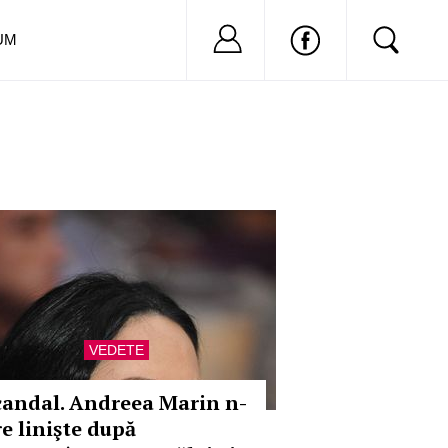
Nu ai cont?
Inregistreaza-
UM
VEDETE
candal. Andreea Marin n-
re linişte după