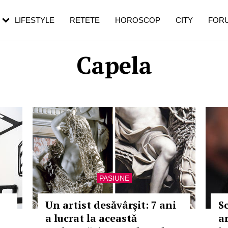
rebui să mergi
și 60 de ani. De ce te trezești mai des
pe măsură ce înaintezi în vârstă
LIFESTYLE
RETETE
HOROSCOP
CITY
FOR
Capela
PASIUNE
Un artist desăvârșit: 7 ani
S
a lucrat la această
a