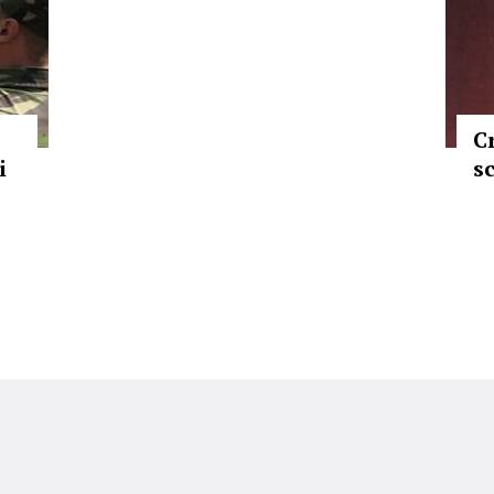
Cr
i
s