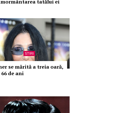
nmormântarea tatălui ei
STIRI
her se mărită a treia oară,
 66 de ani