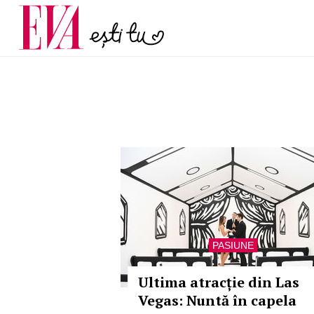
menopauză și când ar t
Carieră
la medic
Actualitate
PASIUNE
Ultima atracție din Las
Vegas: Nuntă în capela