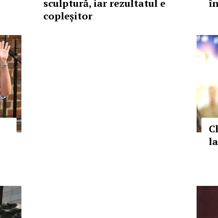
sculptură, iar rezultatul e
î
copleșitor
C
la