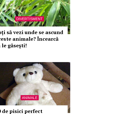
DIVERTISMENT
oți să vezi unde se ascund
ceste animale? Încearcă
 le găseşti!
ANIMALE
 de pisici perfect