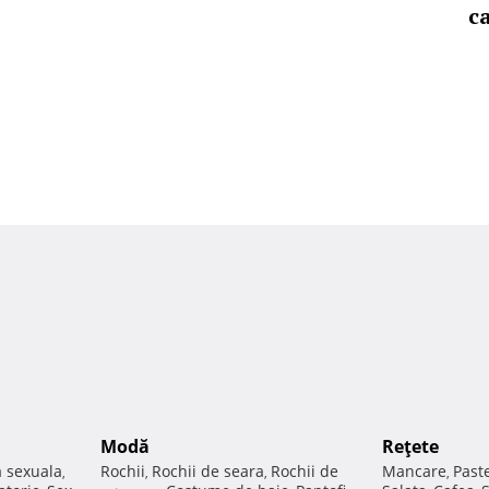
c
Modă
Reţete
a sexuala
Rochii
Rochii de seara
Rochii de
Mancare
Past
,
,
,
,