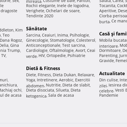
atorie
Sex
Costume de baie
Pantofi
Salata
Cafea
,
,
mireasa
,
,
,
,
,
ale
Rochii elegante
Inele de logodna
Tocanita
Cockt
,
,
,
e dragoste
Verighete
Ochelari de soare
Aperitive
Dese
,
,
,
Tendinte 2020
Ciorba perisoa
Ce manc
burta
,
Sănătate
ddleton
Kim
,
Casă şi fami
p
Teo
Sarcina
Ceaiuri
Inima
Psihologie
,
,
,
,
,
Dana Rogoz
Ginecologie
Stomatologie
Colesterol
Mobila bucata
,
,
,
,
Delia
Gina
Anticonceptionale
Test sarcina
Mob
,
,
,
interioare
,
nia Trump
Cardiologie
Oftalmologie
Avort
Ceai
Dormitoare
De
,
,
,
,
,
 TV
HIV
Ortopedie
Psihiatrie
Parenting
Jur
,
verde
,
,
,
,
Gravide
Femei
,
Dietă & Fitness
Actualitate
Diete
Fitness
Dieta Dukan
Relaxare
,
,
,
,
muri
Yoga
Intretinere
Aerobic
Exercitii
Din culise
Inte
,
,
,
,
,
nichiura
Nutritie
Dieta de slabit
Iesirea d
,
abdomen
,
,
,
zilei
,
achiaj ochi
Dieta disociata
Silueta
Dieta
Vesti
,
,
,
celebre
,
ul de acasa
Sala de acasa
Pandemie
ketogenica
,