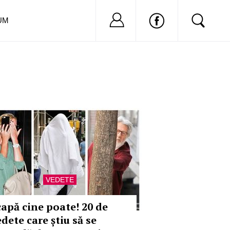
Nu ai cont?
Inregistreaza-
UM
VEDETE
capă cine poate! 20 de
dete care știu să se