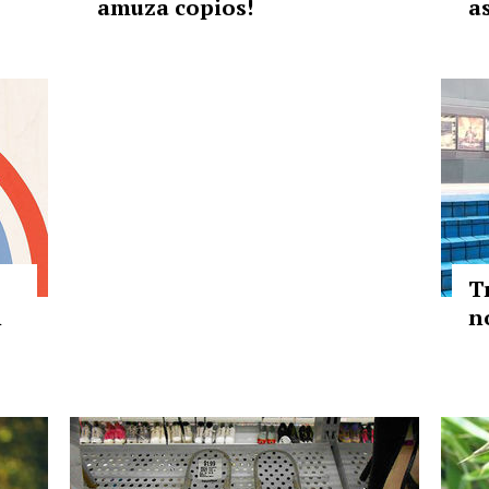
amuza copios!
a
T
n
n