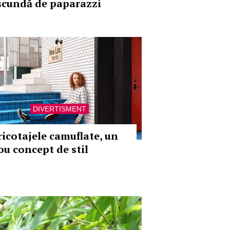
scundă de paparazzi
DIVERTISMENT
ricotajele camuflate, un
ou concept de stil