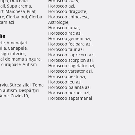
Supa
Dulceata
Horoscop 2025
,
,
,
ail
Supa crema
Horoscop azi
,
,
,
rt
Maioneza
Pilaf
Horoscop dragoste
,
,
,
,
re
Ciorba pui
Ciorba
Horoscop chinezesc
,
,
,
am azi
Astrologie
,
Horoscop lunar
,
Horoscop rac azi
,
lie
Horoscop gemeni azi
,
rie
Amenajari
,
Horoscop fecioara azi
,
ila
Canapele
,
,
Horoscop taur azi
,
sign interior
,
Horoscop capricorn azi
,
nal de mama singura
,
Horoscop scorpion azi
,
 curajoase
Autism
,
Horoscop sagetator azi
,
Horoscop varsator azi
,
Horoscop pesti azi
,
Horoscop leu azi
,
rviu
Stirea zilei
Tema
,
,
Horoscop balanta azi
,
in autism
Despărţiri
,
Horoscop berbec azi
,
 Bune
Covid-19
,
,
Horoscop saptamanal