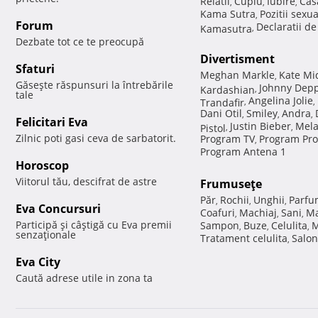
Relatii
Cuplu
Iubire
Cas
,
,
,
Kama Sutra
Pozitii sexu
,
Forum
Declaratii d
Kamasutra
,
Dezbate tot ce te preocupă
Divertisment
Sfaturi
Meghan Markle
Kate Mi
,
Găseşte răspunsuri la întrebările
Johnny Dep
Kardashian
,
tale
Angelina Jolie
Trandafir
,
,
Dani Otil
Smiley
Andra
,
,
,
Felicitari Eva
Justin Bieber
Mela
Pistol
,
,
Zilnic poti gasi ceva de sarbatorit.
Program TV
Program Pro
,
Program Antena 1
Horoscop
Viitorul tău, descifrat de astre
Frumuseţe
Păr
Rochii
Unghii
Parfu
,
,
,
Eva Concursuri
Coafuri
Machiaj
Sani
Ma
,
,
,
Participă şi câştigă cu Eva premii
Sampon
Buze
Celulita
M
,
,
,
senzaţionale
Tratament celulita
Salon
,
Eva City
Caută adrese utile in zona ta