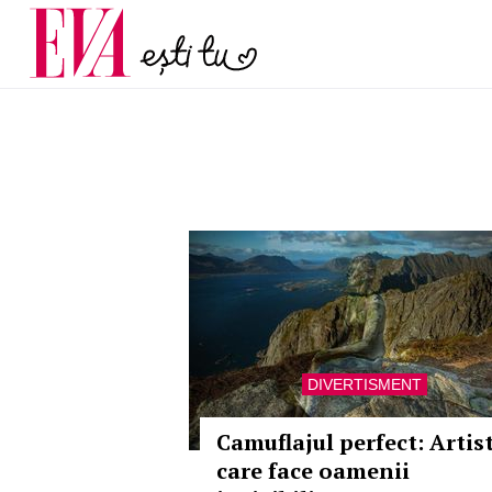
menopauză și când ar t
Carieră
la medic
Actualitate
DIVERTISMENT
Camuflajul perfect: Artis
care face oamenii