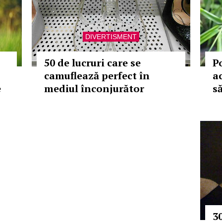
DIVERTISMENT
50 de lucruri care se
P
camuflează perfect în
a
e
mediul înconjurător
să
30