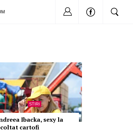
Nu ai cont?
Inregistreaza-
UM
STIRI
ndreea Ibacka, sexy la
coltat cartofi