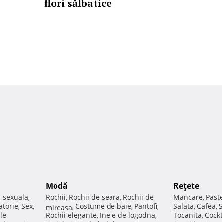
flori sălbatice
Modă
Reţete
a sexuala
Rochii
Rochii de seara
Rochii de
Mancare
Past
,
,
,
,
atorie
Sex
Costume de baie
Pantofi
Salata
Cafea
,
,
mireasa
,
,
,
,
,
ale
Rochii elegante
Inele de logodna
Tocanita
Cockt
,
,
,