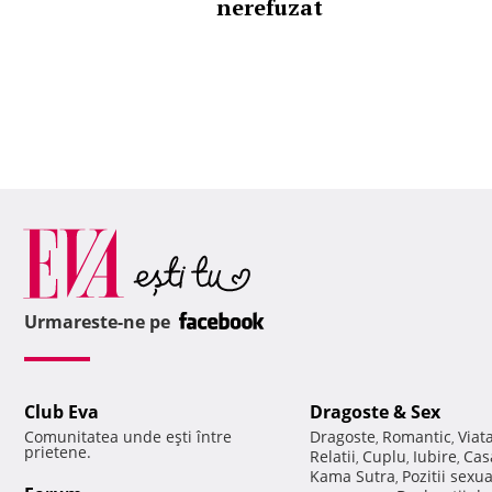
nerefuzat
Urmareste-ne pe
Club Eva
Dragoste & Sex
Comunitatea unde eşti între
Dragoste
Romantic
Viat
,
,
prietene.
Relatii
Cuplu
Iubire
Cas
,
,
,
Kama Sutra
Pozitii sexu
,