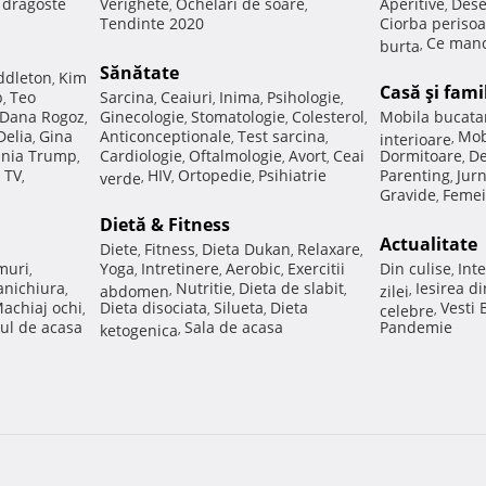
e dragoste
Verighete
Ochelari de soare
Aperitive
Dese
,
,
,
Tendinte 2020
Ciorba perisoa
Ce manc
burta
,
Sănătate
ddleton
Kim
,
Casă şi fami
p
Teo
Sarcina
Ceaiuri
Inima
Psihologie
,
,
,
,
,
Dana Rogoz
Ginecologie
Stomatologie
Colesterol
Mobila bucata
,
,
,
,
Delia
Gina
Anticonceptionale
Test sarcina
Mob
,
,
,
interioare
,
nia Trump
Cardiologie
Oftalmologie
Avort
Ceai
Dormitoare
De
,
,
,
,
,
 TV
HIV
Ortopedie
Psihiatrie
Parenting
Jur
,
verde
,
,
,
,
Gravide
Femei
,
Dietă & Fitness
Actualitate
Diete
Fitness
Dieta Dukan
Relaxare
,
,
,
,
muri
Yoga
Intretinere
Aerobic
Exercitii
Din culise
Inte
,
,
,
,
,
nichiura
Nutritie
Dieta de slabit
Iesirea d
,
abdomen
,
,
,
zilei
,
achiaj ochi
Dieta disociata
Silueta
Dieta
Vesti
,
,
,
celebre
,
ul de acasa
Sala de acasa
Pandemie
ketogenica
,