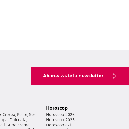
Aboneaza-te la newsletter
Horoscop
e
Ciorba
Peste
Sos
Horoscop 2026
,
,
,
,
,
Supa
Dulceata
Horoscop 2025
,
,
,
ail
Supa crema
Horoscop azi
,
,
,