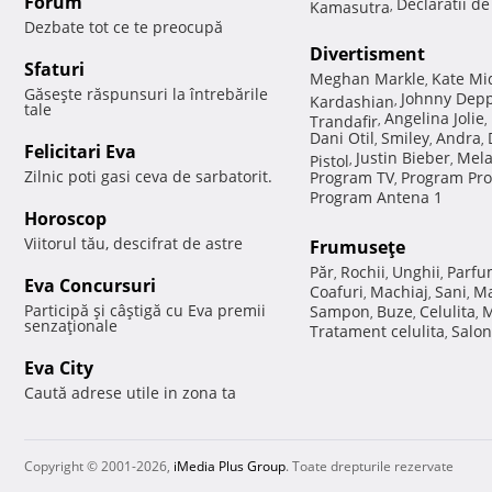
Forum
Declaratii d
Kamasutra
,
Dezbate tot ce te preocupă
Divertisment
Sfaturi
Meghan Markle
Kate Mi
,
Găseşte răspunsuri la întrebările
Johnny Dep
Kardashian
,
tale
Angelina Jolie
Trandafir
,
,
Dani Otil
Smiley
Andra
,
,
,
Felicitari Eva
Justin Bieber
Mela
Pistol
,
,
Zilnic poti gasi ceva de sarbatorit.
Program TV
Program Pro
,
Program Antena 1
Horoscop
Viitorul tău, descifrat de astre
Frumuseţe
Păr
Rochii
Unghii
Parfu
,
,
,
Eva Concursuri
Coafuri
Machiaj
Sani
Ma
,
,
,
Participă şi câştigă cu Eva premii
Sampon
Buze
Celulita
M
,
,
,
senzaţionale
Tratament celulita
Salon
,
Eva City
Caută adrese utile in zona ta
Copyright © 2001-2026,
iMedia Plus Group
. Toate drepturile rezervate