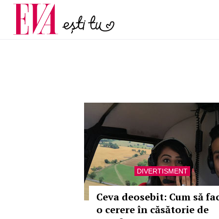
și 60 de ani. De ce te t
Carieră
pe măsură ce înaintez
Actualitate
DIVERTISMENT
Ceva deosebit: Cum să fac
o cerere în căsătorie de