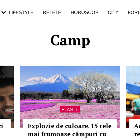
rezești mai des
Cât durează, cum te pregătești și cât
i în vârstă
de dureroasă este investigația
LIFESTYLE
RETETE
HOROSCOP
CITY
FOR
Camp
PLANTE
i
Explozie de culoare. 15 cele
A
mai frumoase câmpuri cu
re