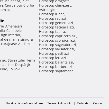
rt
Maioneza
Pilaf
Horoscop dragoste
,
,
,
,
re
Ciorba pui
Ciorba
Horoscop chinezesc
,
,
,
am azi
Astrologie
,
Horoscop lunar
,
Horoscop rac azi
,
lie
Horoscop gemeni azi
,
rie
Amenajari
,
Horoscop fecioara azi
,
ila
Canapele
,
,
Horoscop taur azi
,
sign interior
,
Horoscop capricorn azi
,
nal de mama singura
,
Horoscop scorpion azi
,
 curajoase
Autism
,
Horoscop sagetator azi
,
Horoscop varsator azi
,
Horoscop pesti azi
,
Horoscop leu azi
,
rviu
Stirea zilei
Tema
,
,
Horoscop balanta azi
,
in autism
Despărţiri
,
Horoscop berbec azi
,
 Bune
Covid-19
,
,
Horoscop saptamanal
Politica de confidențialitate
|
Termeni si conditii
|
Redacţia
|
Contact