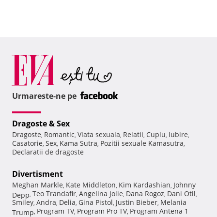
Urmareste-ne pe
Dragoste & Sex
Dragoste
Romantic
Viata sexuala
Relatii
Cuplu
Iubire
,
,
,
,
,
,
Casatorie
Sex
Kama Sutra
Pozitii sexuale Kamasutra
,
,
,
,
Declaratii de dragoste
Divertisment
Meghan Markle
Kate Middleton
Kim Kardashian
Johnny
,
,
,
Teo Trandafir
Angelina Jolie
Dana Rogoz
Dani Otil
Depp
,
,
,
,
,
Smiley
Andra
Delia
Gina Pistol
Justin Bieber
Melania
,
,
,
,
,
Program TV
Program Pro TV
Program Antena 1
Trump
,
,
,