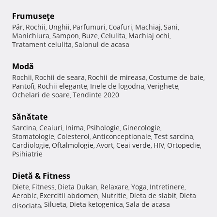
Frumuseţe
Păr
Rochii
Unghii
Parfumuri
Coafuri
Machiaj
Sani
,
,
,
,
,
,
,
Manichiura
Sampon
Buze
Celulita
Machiaj ochi
,
,
,
,
,
Tratament celulita
Salonul de acasa
,
Modă
Rochii
Rochii de seara
Rochii de mireasa
Costume de baie
,
,
,
,
Pantofi
Rochii elegante
Inele de logodna
Verighete
,
,
,
,
Ochelari de soare
Tendinte 2020
,
Sănătate
Sarcina
Ceaiuri
Inima
Psihologie
Ginecologie
,
,
,
,
,
Stomatologie
Colesterol
Anticonceptionale
Test sarcina
,
,
,
,
Cardiologie
Oftalmologie
Avort
Ceai verde
HIV
Ortopedie
,
,
,
,
,
,
Psihiatrie
Dietă & Fitness
Diete
Fitness
Dieta Dukan
Relaxare
Yoga
Intretinere
,
,
,
,
,
,
Aerobic
Exercitii abdomen
Nutritie
Dieta de slabit
Dieta
,
,
,
,
Silueta
Dieta ketogenica
Sala de acasa
disociata
,
,
,