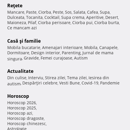
Reţete
Mancare
Paste
Ciorba
Peste
Sos
Salata
Cafea
Supa
,
,
,
,
,
,
,
,
Dulceata
Tocanita
Cocktail
Supa crema
Aperitive
Desert
,
,
,
,
,
,
Maioneza
Pilaf
Ciorba perisoare
Ciorba pui
Ciorba burta
,
,
,
,
,
Ce mancam azi
Casă şi familie
Mobila bucatarie
Amenajari interioare
Mobila
Canapele
,
,
,
,
Dormitoare
Design interior
Parenting
Jurnal de mama
,
,
,
Gravide
Femei curajoase
Autism
singura
,
,
,
Actualitate
Din culise
Interviu
Stirea zilei
Tema zilei
Iesirea din
,
,
,
,
Despărţiri celebre
Vesti Bune
Covid-19
Pandemie
autism
,
,
,
,
Horoscop
Horoscop 2026
,
Horoscop 2025
,
Horoscop azi
,
Horoscop dragoste
,
Horoscop chinezesc
,
Astrologie
,