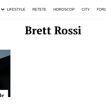
rebui să mergi
și 60 de ani. De ce te trezești mai des
pe măsură ce înaintezi în vârstă
LIFESTYLE
RETETE
HOROSCOP
CITY
FOR
Brett Rossi
le