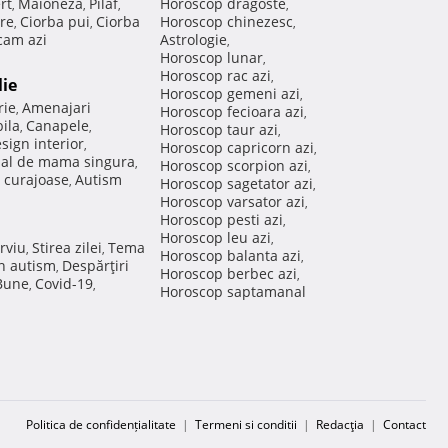
rt
Maioneza
Pilaf
Horoscop dragoste
,
,
,
,
re
Ciorba pui
Ciorba
Horoscop chinezesc
,
,
,
am azi
Astrologie
,
Horoscop lunar
,
Horoscop rac azi
,
lie
Horoscop gemeni azi
,
rie
Amenajari
,
Horoscop fecioara azi
,
ila
Canapele
,
,
Horoscop taur azi
,
sign interior
,
Horoscop capricorn azi
,
nal de mama singura
,
Horoscop scorpion azi
,
 curajoase
Autism
,
Horoscop sagetator azi
,
Horoscop varsator azi
,
Horoscop pesti azi
,
Horoscop leu azi
,
rviu
Stirea zilei
Tema
,
,
Horoscop balanta azi
,
in autism
Despărţiri
,
Horoscop berbec azi
,
 Bune
Covid-19
,
,
Horoscop saptamanal
Politica de confidențialitate
|
Termeni si conditii
|
Redacţia
|
Contact