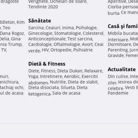
e dragoste
Verighete
Ochelari de soare
Aperitive
Dese
,
,
,
Tendinte 2020
Ciorba perisoa
Ce manc
burta
,
Sănătate
ddleton
Kim
,
Casă şi fami
p
Teo
Sarcina
Ceaiuri
Inima
Psihologie
,
,
,
,
,
Dana Rogoz
Ginecologie
Stomatologie
Colesterol
Mobila bucata
,
,
,
,
Delia
Gina
Anticonceptionale
Test sarcina
Mob
,
,
,
interioare
,
nia Trump
Cardiologie
Oftalmologie
Avort
Ceai
Dormitoare
De
,
,
,
,
,
 TV
HIV
Ortopedie
Psihiatrie
Parenting
Jur
,
verde
,
,
,
,
Gravide
Femei
,
Dietă & Fitness
Actualitate
Diete
Fitness
Dieta Dukan
Relaxare
,
,
,
,
muri
Yoga
Intretinere
Aerobic
Exercitii
Din culise
Inte
,
,
,
,
,
nichiura
Nutritie
Dieta de slabit
Iesirea d
,
abdomen
,
,
,
zilei
,
achiaj ochi
Dieta disociata
Silueta
Dieta
Vesti
,
,
,
celebre
,
ul de acasa
Sala de acasa
Pandemie
ketogenica
,