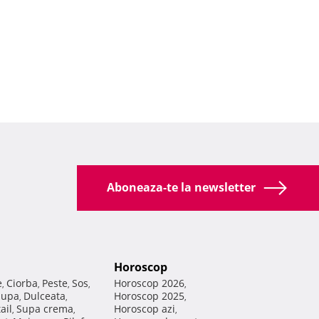
Aboneaza-te la newsletter
Horoscop
e
Ciorba
Peste
Sos
Horoscop 2026
,
,
,
,
,
Supa
Dulceata
Horoscop 2025
,
,
,
ail
Supa crema
Horoscop azi
,
,
,