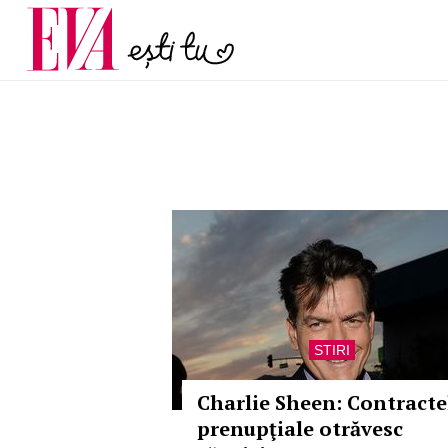
menopauză și când ar t
Carieră
la medic
Actualitate
STIRI
Charlie Sheen: Contracte
prenupţiale otrăvesc