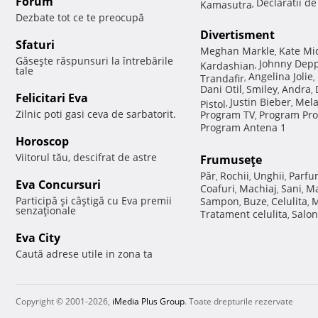
Forum
Declaratii d
Kamasutra
,
Dezbate tot ce te preocupă
Divertisment
Sfaturi
Meghan Markle
Kate Mi
,
Găseşte răspunsuri la întrebările
Johnny Dep
Kardashian
,
tale
Angelina Jolie
Trandafir
,
,
Dani Otil
Smiley
Andra
,
,
,
Felicitari Eva
Justin Bieber
Mela
Pistol
,
,
Zilnic poti gasi ceva de sarbatorit.
Program TV
Program Pro
,
Program Antena 1
Horoscop
Viitorul tău, descifrat de astre
Frumuseţe
Păr
Rochii
Unghii
Parfu
,
,
,
Eva Concursuri
Coafuri
Machiaj
Sani
Ma
,
,
,
Participă şi câştigă cu Eva premii
Sampon
Buze
Celulita
M
,
,
,
senzaţionale
Tratament celulita
Salon
,
Eva City
Caută adrese utile in zona ta
Copyright © 2001-2026,
iMedia Plus Group
. Toate drepturile rezervate