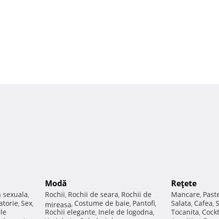
Modă
Reţete
a sexuala
Rochii
Rochii de seara
Rochii de
Mancare
Past
,
,
,
,
atorie
Sex
Costume de baie
Pantofi
Salata
Cafea
,
,
mireasa
,
,
,
,
,
ale
Rochii elegante
Inele de logodna
Tocanita
Cockt
,
,
,