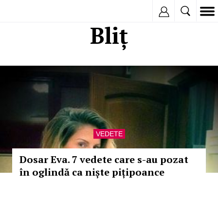
Inregistreaza
Bliț
VEDETE
Dosar Eva. 7 vedete care s-au pozat
în oglindă ca niște pițipoance