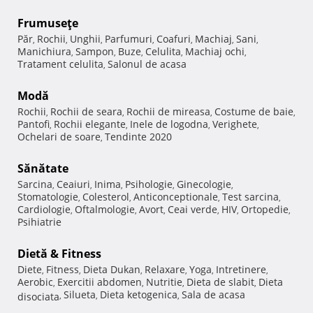
Frumuseţe
Păr
Rochii
Unghii
Parfumuri
Coafuri
Machiaj
Sani
,
,
,
,
,
,
,
Manichiura
Sampon
Buze
Celulita
Machiaj ochi
,
,
,
,
,
Tratament celulita
Salonul de acasa
,
Modă
Rochii
Rochii de seara
Rochii de mireasa
Costume de baie
,
,
,
,
Pantofi
Rochii elegante
Inele de logodna
Verighete
,
,
,
,
Ochelari de soare
Tendinte 2020
,
Sănătate
Sarcina
Ceaiuri
Inima
Psihologie
Ginecologie
,
,
,
,
,
Stomatologie
Colesterol
Anticonceptionale
Test sarcina
,
,
,
,
Cardiologie
Oftalmologie
Avort
Ceai verde
HIV
Ortopedie
,
,
,
,
,
,
Psihiatrie
Dietă & Fitness
Diete
Fitness
Dieta Dukan
Relaxare
Yoga
Intretinere
,
,
,
,
,
,
Aerobic
Exercitii abdomen
Nutritie
Dieta de slabit
Dieta
,
,
,
,
Silueta
Dieta ketogenica
Sala de acasa
disociata
,
,
,