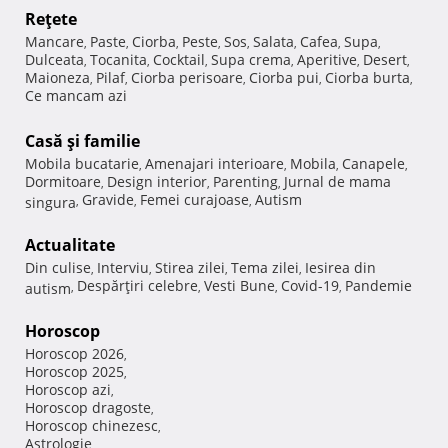
Reţete
Mancare
Paste
Ciorba
Peste
Sos
Salata
Cafea
Supa
,
,
,
,
,
,
,
,
Dulceata
Tocanita
Cocktail
Supa crema
Aperitive
Desert
,
,
,
,
,
,
Maioneza
Pilaf
Ciorba perisoare
Ciorba pui
Ciorba burta
,
,
,
,
,
Ce mancam azi
Casă şi familie
Mobila bucatarie
Amenajari interioare
Mobila
Canapele
,
,
,
,
Dormitoare
Design interior
Parenting
Jurnal de mama
,
,
,
Gravide
Femei curajoase
Autism
singura
,
,
,
Actualitate
Din culise
Interviu
Stirea zilei
Tema zilei
Iesirea din
,
,
,
,
Despărţiri celebre
Vesti Bune
Covid-19
Pandemie
autism
,
,
,
,
Horoscop
Horoscop 2026
,
Horoscop 2025
,
Horoscop azi
,
Horoscop dragoste
,
Horoscop chinezesc
,
Astrologie
,