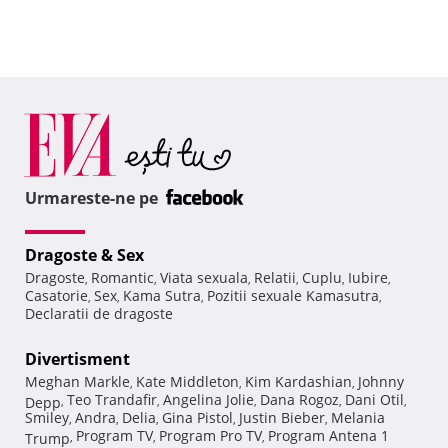
Urmareste-ne pe
Dragoste & Sex
Dragoste
Romantic
Viata sexuala
Relatii
Cuplu
Iubire
,
,
,
,
,
,
Casatorie
Sex
Kama Sutra
Pozitii sexuale Kamasutra
,
,
,
,
Declaratii de dragoste
Divertisment
Meghan Markle
Kate Middleton
Kim Kardashian
Johnny
,
,
,
Teo Trandafir
Angelina Jolie
Dana Rogoz
Dani Otil
Depp
,
,
,
,
,
Smiley
Andra
Delia
Gina Pistol
Justin Bieber
Melania
,
,
,
,
,
Program TV
Program Pro TV
Program Antena 1
Trump
,
,
,