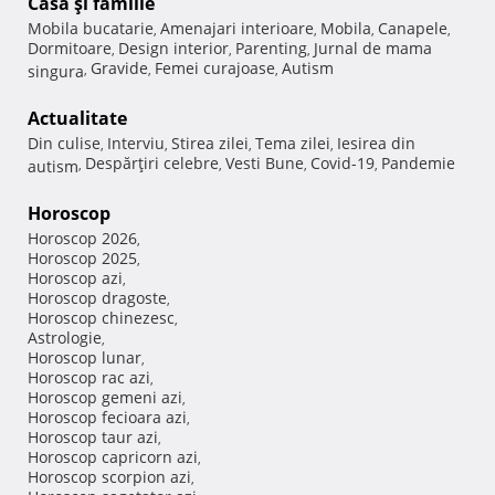
Casă şi familie
Mobila bucatarie
Amenajari interioare
Mobila
Canapele
,
,
,
,
Dormitoare
Design interior
Parenting
Jurnal de mama
,
,
,
Gravide
Femei curajoase
Autism
singura
,
,
,
Actualitate
Din culise
Interviu
Stirea zilei
Tema zilei
Iesirea din
,
,
,
,
Despărţiri celebre
Vesti Bune
Covid-19
Pandemie
autism
,
,
,
,
Horoscop
Horoscop 2026
,
Horoscop 2025
,
Horoscop azi
,
Horoscop dragoste
,
Horoscop chinezesc
,
Astrologie
,
Horoscop lunar
,
Horoscop rac azi
,
Horoscop gemeni azi
,
Horoscop fecioara azi
,
Horoscop taur azi
,
Horoscop capricorn azi
,
Horoscop scorpion azi
,