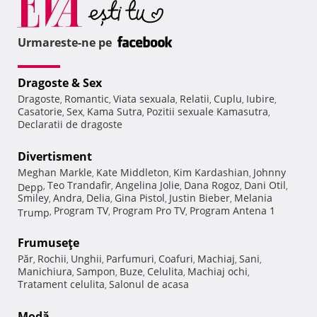
Urmareste-ne pe
Dragoste & Sex
Dragoste
Romantic
Viata sexuala
Relatii
Cuplu
Iubire
,
,
,
,
,
,
Casatorie
Sex
Kama Sutra
Pozitii sexuale Kamasutra
,
,
,
,
Declaratii de dragoste
Divertisment
Meghan Markle
Kate Middleton
Kim Kardashian
Johnny
,
,
,
Teo Trandafir
Angelina Jolie
Dana Rogoz
Dani Otil
Depp
,
,
,
,
,
Smiley
Andra
Delia
Gina Pistol
Justin Bieber
Melania
,
,
,
,
,
Program TV
Program Pro TV
Program Antena 1
Trump
,
,
,
Frumuseţe
Păr
Rochii
Unghii
Parfumuri
Coafuri
Machiaj
Sani
,
,
,
,
,
,
,
Manichiura
Sampon
Buze
Celulita
Machiaj ochi
,
,
,
,
,
Tratament celulita
Salonul de acasa
,
Modă