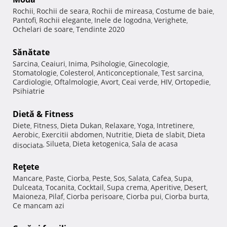
Rochii
Rochii de seara
Rochii de mireasa
Costume de baie
,
,
,
,
Pantofi
Rochii elegante
Inele de logodna
Verighete
,
,
,
,
Ochelari de soare
Tendinte 2020
,
Sănătate
Sarcina
Ceaiuri
Inima
Psihologie
Ginecologie
,
,
,
,
,
Stomatologie
Colesterol
Anticonceptionale
Test sarcina
,
,
,
,
Cardiologie
Oftalmologie
Avort
Ceai verde
HIV
Ortopedie
,
,
,
,
,
,
Psihiatrie
Dietă & Fitness
Diete
Fitness
Dieta Dukan
Relaxare
Yoga
Intretinere
,
,
,
,
,
,
Aerobic
Exercitii abdomen
Nutritie
Dieta de slabit
Dieta
,
,
,
,
Silueta
Dieta ketogenica
Sala de acasa
disociata
,
,
,
Reţete
Mancare
Paste
Ciorba
Peste
Sos
Salata
Cafea
Supa
,
,
,
,
,
,
,
,
Dulceata
Tocanita
Cocktail
Supa crema
Aperitive
Desert
,
,
,
,
,
,
Maioneza
Pilaf
Ciorba perisoare
Ciorba pui
Ciorba burta
,
,
,
,
,
Ce mancam azi