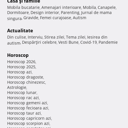
Casă şi familie
Mobila bucatarie
Amenajari interioare
Mobila
Canapele
,
,
,
,
Dormitoare
Design interior
Parenting
Jurnal de mama
,
,
,
Gravide
Femei curajoase
Autism
singura
,
,
,
Actualitate
Din culise
Interviu
Stirea zilei
Tema zilei
Iesirea din
,
,
,
,
Despărţiri celebre
Vesti Bune
Covid-19
Pandemie
autism
,
,
,
,
Horoscop
Horoscop 2026
,
Horoscop 2025
,
Horoscop azi
,
Horoscop dragoste
,
Horoscop chinezesc
,
Astrologie
,
Horoscop lunar
,
Horoscop rac azi
,
Horoscop gemeni azi
,
Horoscop fecioara azi
,
Horoscop taur azi
,
Horoscop capricorn azi
,
Horoscop scorpion azi
,