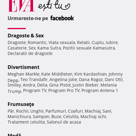
Urmareste-ne pe
Dragoste & Sex
Dragoste
Romantic
Viata sexuala
Relatii
Cuplu
Iubire
,
,
,
,
,
,
Casatorie
Sex
Kama Sutra
Pozitii sexuale Kamasutra
,
,
,
,
Declaratii de dragoste
Divertisment
Meghan Markle
Kate Middleton
Kim Kardashian
Johnny
,
,
,
Teo Trandafir
Angelina Jolie
Dana Rogoz
Dani Otil
Depp
,
,
,
,
,
Smiley
Andra
Delia
Gina Pistol
Justin Bieber
Melania
,
,
,
,
,
Program TV
Program Pro TV
Program Antena 1
Trump
,
,
,
Frumuseţe
Păr
Rochii
Unghii
Parfumuri
Coafuri
Machiaj
Sani
,
,
,
,
,
,
,
Manichiura
Sampon
Buze
Celulita
Machiaj ochi
,
,
,
,
,
Tratament celulita
Salonul de acasa
,
Modă