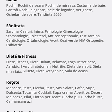
Rochii
Rochii de seara
Rochii de mireasa
Costume de baie
,
,
,
,
Pantofi
Rochii elegante
Inele de logodna
Verighete
,
,
,
,
Ochelari de soare
Tendinte 2020
,
Sănătate
Sarcina
Ceaiuri
Inima
Psihologie
Ginecologie
,
,
,
,
,
Stomatologie
Colesterol
Anticonceptionale
Test sarcina
,
,
,
,
Cardiologie
Oftalmologie
Avort
Ceai verde
HIV
Ortopedie
,
,
,
,
,
,
Psihiatrie
Dietă & Fitness
Diete
Fitness
Dieta Dukan
Relaxare
Yoga
Intretinere
,
,
,
,
,
,
Aerobic
Exercitii abdomen
Nutritie
Dieta de slabit
Dieta
,
,
,
,
Silueta
Dieta ketogenica
Sala de acasa
disociata
,
,
,
Reţete
Mancare
Paste
Ciorba
Peste
Sos
Salata
Cafea
Supa
,
,
,
,
,
,
,
,
Dulceata
Tocanita
Cocktail
Supa crema
Aperitive
Desert
,
,
,
,
,
,
Maioneza
Pilaf
Ciorba perisoare
Ciorba pui
Ciorba burta
,
,
,
,
,
Ce mancam azi