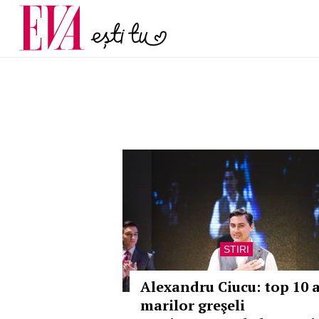
menopauză și când ar t
Carieră
la medic
Actualitate
STIRI
Alexandru Ciucu: top 10 a
marilor greşeli