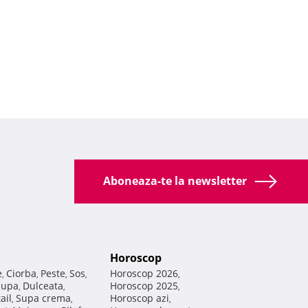
Aboneaza-te la newsletter
Horoscop
e
Ciorba
Peste
Sos
Horoscop 2026
,
,
,
,
,
Supa
Dulceata
Horoscop 2025
,
,
,
ail
Supa crema
Horoscop azi
,
,
,