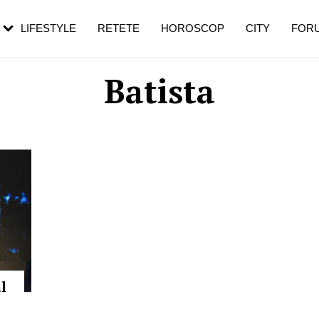
rebui să mergi
și 60 de ani. De ce te trezești mai des
pe măsură ce înaintezi în vârstă
LIFESTYLE
RETETE
HOROSCOP
CITY
FOR
Batista
l