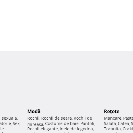
Modă
Reţete
a sexuala
Rochii
Rochii de seara
Rochii de
Mancare
Past
,
,
,
,
atorie
Sex
Costume de baie
Pantofi
Salata
Cafea
,
,
mireasa
,
,
,
,
,
ale
Rochii elegante
Inele de logodna
Tocanita
Cockt
,
,
,