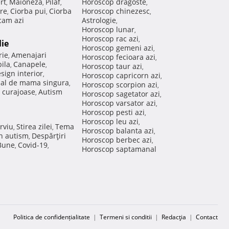
rt
Maioneza
Pilaf
Horoscop dragoste
,
,
,
,
re
Ciorba pui
Ciorba
Horoscop chinezesc
,
,
,
am azi
Astrologie
,
Horoscop lunar
,
Horoscop rac azi
,
lie
Horoscop gemeni azi
,
rie
Amenajari
,
Horoscop fecioara azi
,
ila
Canapele
,
,
Horoscop taur azi
,
sign interior
,
Horoscop capricorn azi
,
nal de mama singura
,
Horoscop scorpion azi
,
 curajoase
Autism
,
Horoscop sagetator azi
,
Horoscop varsator azi
,
Horoscop pesti azi
,
Horoscop leu azi
,
rviu
Stirea zilei
Tema
,
,
Horoscop balanta azi
,
in autism
Despărţiri
,
Horoscop berbec azi
,
 Bune
Covid-19
,
,
Horoscop saptamanal
Politica de confidențialitate
|
Termeni si conditii
|
Redacţia
|
Contact