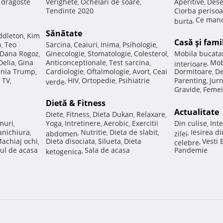
e dragoste
Verighete
Ochelari de soare
Aperitive
Dese
,
,
,
Tendinte 2020
Ciorba perisoa
Ce manc
burta
,
Sănătate
ddleton
Kim
,
Casă şi fami
p
Teo
Sarcina
Ceaiuri
Inima
Psihologie
,
,
,
,
,
Dana Rogoz
Ginecologie
Stomatologie
Colesterol
Mobila bucata
,
,
,
,
Delia
Gina
Anticonceptionale
Test sarcina
Mob
,
,
,
interioare
,
nia Trump
Cardiologie
Oftalmologie
Avort
Ceai
Dormitoare
De
,
,
,
,
,
 TV
HIV
Ortopedie
Psihiatrie
Parenting
Jur
,
verde
,
,
,
,
Gravide
Femei
,
Dietă & Fitness
Actualitate
Diete
Fitness
Dieta Dukan
Relaxare
,
,
,
,
muri
Yoga
Intretinere
Aerobic
Exercitii
Din culise
Inte
,
,
,
,
,
nichiura
Nutritie
Dieta de slabit
Iesirea d
,
abdomen
,
,
,
zilei
,
achiaj ochi
Dieta disociata
Silueta
Dieta
Vesti
,
,
,
celebre
,
ul de acasa
Sala de acasa
Pandemie
ketogenica
,