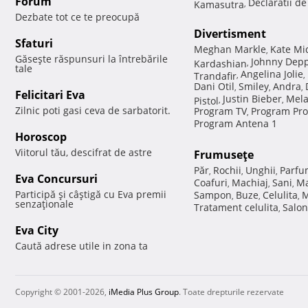
Forum
Declaratii d
Kamasutra
,
Dezbate tot ce te preocupă
Divertisment
Sfaturi
Meghan Markle
Kate Mi
,
Găseşte răspunsuri la întrebările
Johnny Dep
Kardashian
,
tale
Angelina Jolie
Trandafir
,
,
Dani Otil
Smiley
Andra
,
,
,
Felicitari Eva
Justin Bieber
Mela
Pistol
,
,
Zilnic poti gasi ceva de sarbatorit.
Program TV
Program Pro
,
Program Antena 1
Horoscop
Viitorul tău, descifrat de astre
Frumuseţe
Păr
Rochii
Unghii
Parfu
,
,
,
Eva Concursuri
Coafuri
Machiaj
Sani
Ma
,
,
,
Participă şi câştigă cu Eva premii
Sampon
Buze
Celulita
M
,
,
,
senzaţionale
Tratament celulita
Salon
,
Eva City
Caută adrese utile in zona ta
Copyright © 2001-2026,
iMedia Plus Group
. Toate drepturile rezervate