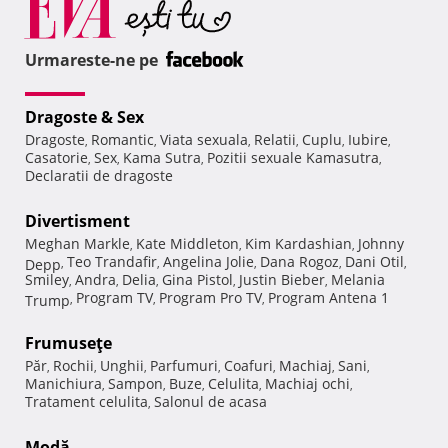
Urmareste-ne pe
Dragoste & Sex
Dragoste
Romantic
Viata sexuala
Relatii
Cuplu
Iubire
,
,
,
,
,
,
Casatorie
Sex
Kama Sutra
Pozitii sexuale Kamasutra
,
,
,
,
Declaratii de dragoste
Divertisment
Meghan Markle
Kate Middleton
Kim Kardashian
Johnny
,
,
,
Teo Trandafir
Angelina Jolie
Dana Rogoz
Dani Otil
Depp
,
,
,
,
,
Smiley
Andra
Delia
Gina Pistol
Justin Bieber
Melania
,
,
,
,
,
Program TV
Program Pro TV
Program Antena 1
Trump
,
,
,
Frumuseţe
Păr
Rochii
Unghii
Parfumuri
Coafuri
Machiaj
Sani
,
,
,
,
,
,
,
Manichiura
Sampon
Buze
Celulita
Machiaj ochi
,
,
,
,
,
Tratament celulita
Salonul de acasa
,
Modă