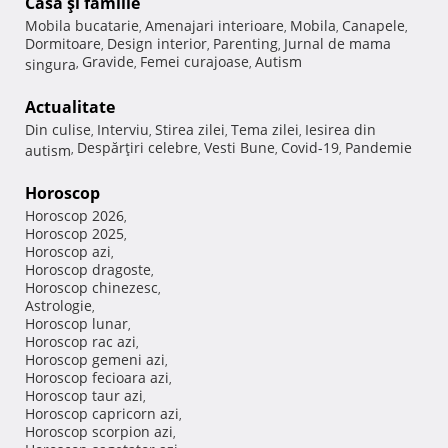
Casă şi familie
Mobila bucatarie
Amenajari interioare
Mobila
Canapele
,
,
,
,
Dormitoare
Design interior
Parenting
Jurnal de mama
,
,
,
Gravide
Femei curajoase
Autism
singura
,
,
,
Actualitate
Din culise
Interviu
Stirea zilei
Tema zilei
Iesirea din
,
,
,
,
Despărţiri celebre
Vesti Bune
Covid-19
Pandemie
autism
,
,
,
,
Horoscop
Horoscop 2026
,
Horoscop 2025
,
Horoscop azi
,
Horoscop dragoste
,
Horoscop chinezesc
,
Astrologie
,
Horoscop lunar
,
Horoscop rac azi
,
Horoscop gemeni azi
,
Horoscop fecioara azi
,
Horoscop taur azi
,
Horoscop capricorn azi
,
Horoscop scorpion azi
,