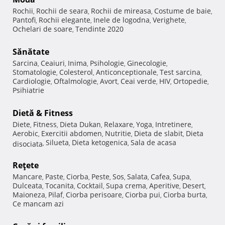
Rochii
Rochii de seara
Rochii de mireasa
Costume de baie
,
,
,
,
Pantofi
Rochii elegante
Inele de logodna
Verighete
,
,
,
,
Ochelari de soare
Tendinte 2020
,
Sănătate
Sarcina
Ceaiuri
Inima
Psihologie
Ginecologie
,
,
,
,
,
Stomatologie
Colesterol
Anticonceptionale
Test sarcina
,
,
,
,
Cardiologie
Oftalmologie
Avort
Ceai verde
HIV
Ortopedie
,
,
,
,
,
,
Psihiatrie
Dietă & Fitness
Diete
Fitness
Dieta Dukan
Relaxare
Yoga
Intretinere
,
,
,
,
,
,
Aerobic
Exercitii abdomen
Nutritie
Dieta de slabit
Dieta
,
,
,
,
Silueta
Dieta ketogenica
Sala de acasa
disociata
,
,
,
Reţete
Mancare
Paste
Ciorba
Peste
Sos
Salata
Cafea
Supa
,
,
,
,
,
,
,
,
Dulceata
Tocanita
Cocktail
Supa crema
Aperitive
Desert
,
,
,
,
,
,
Maioneza
Pilaf
Ciorba perisoare
Ciorba pui
Ciorba burta
,
,
,
,
,
Ce mancam azi