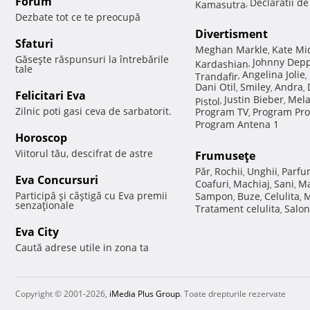
Forum
Declaratii d
Kamasutra
,
Dezbate tot ce te preocupă
Divertisment
Sfaturi
Meghan Markle
Kate Mi
,
Găseşte răspunsuri la întrebările
Johnny Dep
Kardashian
,
tale
Angelina Jolie
Trandafir
,
,
Dani Otil
Smiley
Andra
,
,
,
Felicitari Eva
Justin Bieber
Mela
Pistol
,
,
Zilnic poti gasi ceva de sarbatorit.
Program TV
Program Pro
,
Program Antena 1
Horoscop
Viitorul tău, descifrat de astre
Frumuseţe
Păr
Rochii
Unghii
Parfu
,
,
,
Eva Concursuri
Coafuri
Machiaj
Sani
Ma
,
,
,
Participă şi câştigă cu Eva premii
Sampon
Buze
Celulita
M
,
,
,
senzaţionale
Tratament celulita
Salon
,
Eva City
Caută adrese utile in zona ta
Copyright © 2001-2026,
iMedia Plus Group
. Toate drepturile rezervate