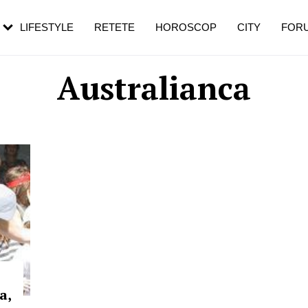
rebui să mergi
și 60 de ani. De ce te trezești mai des
pe măsură ce înaintezi în vârstă
LIFESTYLE
RETETE
HOROSCOP
CITY
FOR
Australianca
a,