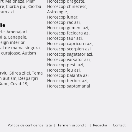
rt
Maioneza
Pilaf
Horoscop dragoste
,
,
,
,
re
Ciorba pui
Ciorba
Horoscop chinezesc
,
,
,
am azi
Astrologie
,
Horoscop lunar
,
Horoscop rac azi
,
lie
Horoscop gemeni azi
,
rie
Amenajari
,
Horoscop fecioara azi
,
ila
Canapele
,
,
Horoscop taur azi
,
sign interior
,
Horoscop capricorn azi
,
nal de mama singura
,
Horoscop scorpion azi
,
 curajoase
Autism
,
Horoscop sagetator azi
,
Horoscop varsator azi
,
Horoscop pesti azi
,
Horoscop leu azi
,
rviu
Stirea zilei
Tema
,
,
Horoscop balanta azi
,
in autism
Despărţiri
,
Horoscop berbec azi
,
 Bune
Covid-19
,
,
Horoscop saptamanal
Politica de confidențialitate
|
Termeni si conditii
|
Redacţia
|
Contact