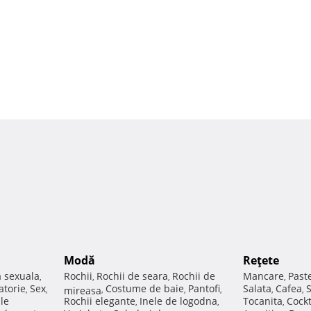
Modă
Reţete
a sexuala
Rochii
Rochii de seara
Rochii de
Mancare
Past
,
,
,
,
atorie
Sex
Costume de baie
Pantofi
Salata
Cafea
,
,
mireasa
,
,
,
,
,
ale
Rochii elegante
Inele de logodna
Tocanita
Cockt
,
,
,