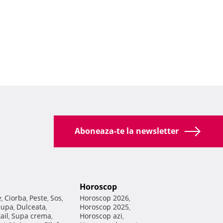
Aboneaza-te la newsletter
Horoscop
e
Ciorba
Peste
Sos
Horoscop 2026
,
,
,
,
,
Supa
Dulceata
Horoscop 2025
,
,
,
ail
Supa crema
Horoscop azi
,
,
,