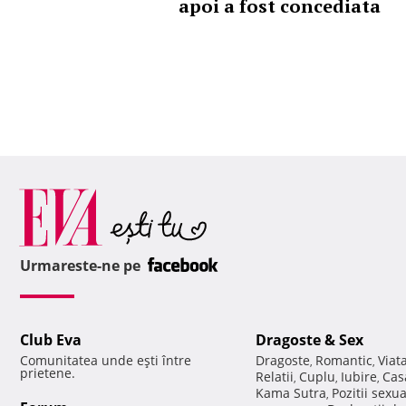
apoi a fost concediata
Urmareste-ne pe
Club Eva
Dragoste & Sex
Comunitatea unde eşti între
Dragoste
Romantic
Viat
,
,
prietene.
Relatii
Cuplu
Iubire
Cas
,
,
,
Kama Sutra
Pozitii sexu
,