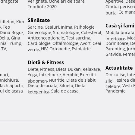
e dragoste
Verighete
Ochelari de soare
Aperitive
Dese
,
,
,
Tendinte 2020
Ciorba perisoa
Ce manc
burta
,
Sănătate
ddleton
Kim
,
Casă şi fami
p
Teo
Sarcina
Ceaiuri
Inima
Psihologie
,
,
,
,
,
Dana Rogoz
Ginecologie
Stomatologie
Colesterol
Mobila bucata
,
,
,
,
Delia
Gina
Anticonceptionale
Test sarcina
Mob
,
,
,
interioare
,
nia Trump
Cardiologie
Oftalmologie
Avort
Ceai
Dormitoare
De
,
,
,
,
,
 TV
HIV
Ortopedie
Psihiatrie
Parenting
Jur
,
verde
,
,
,
,
Gravide
Femei
,
Dietă & Fitness
Actualitate
Diete
Fitness
Dieta Dukan
Relaxare
,
,
,
,
muri
Yoga
Intretinere
Aerobic
Exercitii
Din culise
Inte
,
,
,
,
,
nichiura
Nutritie
Dieta de slabit
Iesirea d
,
abdomen
,
,
,
zilei
,
achiaj ochi
Dieta disociata
Silueta
Dieta
Vesti
,
,
,
celebre
,
ul de acasa
Sala de acasa
Pandemie
ketogenica
,