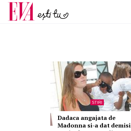
menopauză și când ar t
Carieră
la medic
Actualitate
STIRI
Dadaca angajata de
Madonna si-a dat demisi