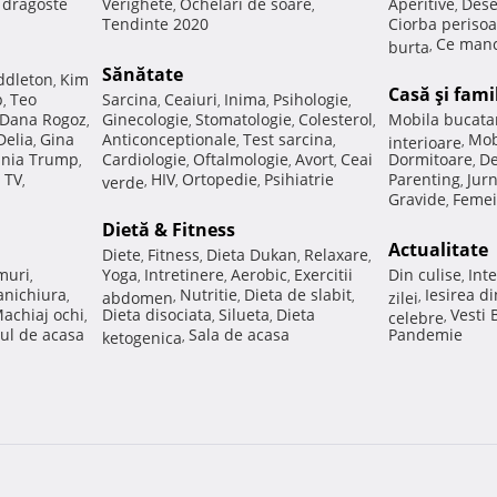
e dragoste
Verighete
Ochelari de soare
Aperitive
Dese
,
,
,
Tendinte 2020
Ciorba perisoa
Ce manc
burta
,
Sănătate
ddleton
Kim
,
Casă şi fami
p
Teo
Sarcina
Ceaiuri
Inima
Psihologie
,
,
,
,
,
Dana Rogoz
Ginecologie
Stomatologie
Colesterol
Mobila bucata
,
,
,
,
Delia
Gina
Anticonceptionale
Test sarcina
Mob
,
,
,
interioare
,
nia Trump
Cardiologie
Oftalmologie
Avort
Ceai
Dormitoare
De
,
,
,
,
,
 TV
HIV
Ortopedie
Psihiatrie
Parenting
Jur
,
verde
,
,
,
,
Gravide
Femei
,
Dietă & Fitness
Actualitate
Diete
Fitness
Dieta Dukan
Relaxare
,
,
,
,
muri
Yoga
Intretinere
Aerobic
Exercitii
Din culise
Inte
,
,
,
,
,
nichiura
Nutritie
Dieta de slabit
Iesirea d
,
abdomen
,
,
,
zilei
,
achiaj ochi
Dieta disociata
Silueta
Dieta
Vesti
,
,
,
celebre
,
ul de acasa
Sala de acasa
Pandemie
ketogenica
,