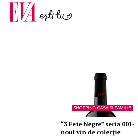
menopauză și când ar t
Carieră
la medic
Actualitate
SHOPPING CASA SI FAMILIE
“3 Fete Negre” seria 001-
noul vin de colecţie