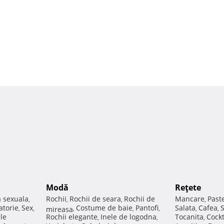
Modă
Reţete
a sexuala
Rochii
Rochii de seara
Rochii de
Mancare
Past
,
,
,
,
atorie
Sex
Costume de baie
Pantofi
Salata
Cafea
,
,
mireasa
,
,
,
,
,
ale
Rochii elegante
Inele de logodna
Tocanita
Cockt
,
,
,