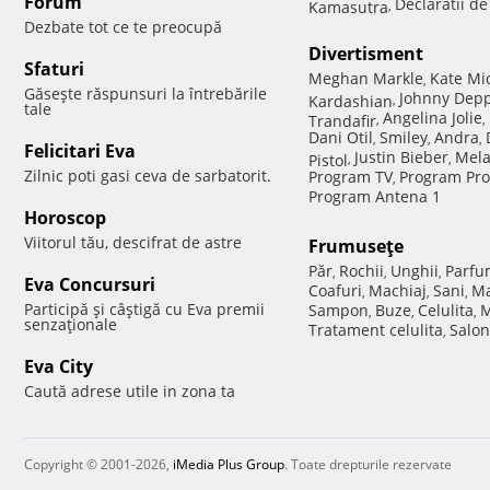
Forum
Declaratii d
Kamasutra
,
Dezbate tot ce te preocupă
Divertisment
Sfaturi
Meghan Markle
Kate Mi
,
Găseşte răspunsuri la întrebările
Johnny Dep
Kardashian
,
tale
Angelina Jolie
Trandafir
,
,
Dani Otil
Smiley
Andra
,
,
,
Felicitari Eva
Justin Bieber
Mela
Pistol
,
,
Zilnic poti gasi ceva de sarbatorit.
Program TV
Program Pro
,
Program Antena 1
Horoscop
Viitorul tău, descifrat de astre
Frumuseţe
Păr
Rochii
Unghii
Parfu
,
,
,
Eva Concursuri
Coafuri
Machiaj
Sani
Ma
,
,
,
Participă şi câştigă cu Eva premii
Sampon
Buze
Celulita
M
,
,
,
senzaţionale
Tratament celulita
Salon
,
Eva City
Caută adrese utile in zona ta
Copyright © 2001-2026,
iMedia Plus Group
. Toate drepturile rezervate