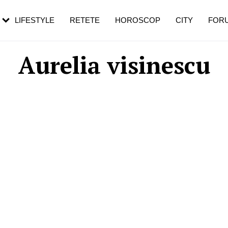
rebui să mergi
și 60 de ani. De ce te trezești mai des
pe măsură ce înaintezi în vârstă
LIFESTYLE
RETETE
HOROSCOP
CITY
FOR
Aurelia visinescu