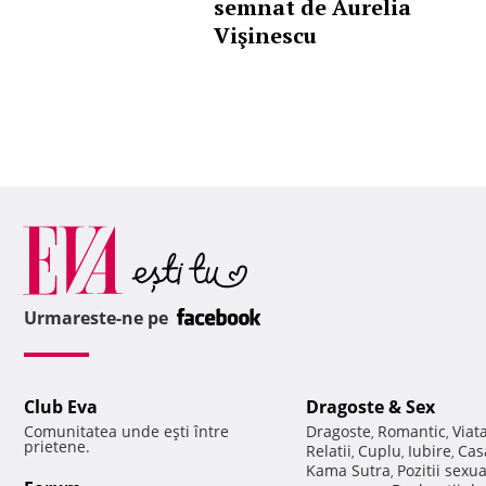
semnat de Aurelia
Vişinescu
Urmareste-ne pe
Club Eva
Dragoste & Sex
Comunitatea unde eşti între
Dragoste
Romantic
Viat
,
,
prietene.
Relatii
Cuplu
Iubire
Cas
,
,
,
Kama Sutra
Pozitii sexu
,