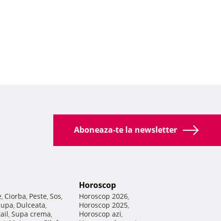
Aboneaza-te la newsletter
Horoscop
e
Ciorba
Peste
Sos
Horoscop 2026
,
,
,
,
,
Supa
Dulceata
Horoscop 2025
,
,
,
ail
Supa crema
Horoscop azi
,
,
,