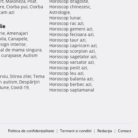
rt
Maioneza
Pilaf
Horoscop dragoste
,
,
,
,
re
Ciorba pui
Ciorba
Horoscop chinezesc
,
,
,
am azi
Astrologie
,
Horoscop lunar
,
Horoscop rac azi
,
lie
Horoscop gemeni azi
,
rie
Amenajari
,
Horoscop fecioara azi
,
ila
Canapele
,
,
Horoscop taur azi
,
sign interior
,
Horoscop capricorn azi
,
nal de mama singura
,
Horoscop scorpion azi
,
 curajoase
Autism
,
Horoscop sagetator azi
,
Horoscop varsator azi
,
Horoscop pesti azi
,
Horoscop leu azi
,
rviu
Stirea zilei
Tema
,
,
Horoscop balanta azi
,
in autism
Despărţiri
,
Horoscop berbec azi
,
 Bune
Covid-19
,
,
Horoscop saptamanal
Politica de confidențialitate
|
Termeni si conditii
|
Redacţia
|
Contact