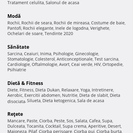
Tratament celulita
Salonul de acasa
,
Modă
Rochii
Rochii de seara
Rochii de mireasa
Costume de baie
,
,
,
,
Pantofi
Rochii elegante
Inele de logodna
Verighete
,
,
,
,
Ochelari de soare
Tendinte 2020
,
Sănătate
Sarcina
Ceaiuri
Inima
Psihologie
Ginecologie
,
,
,
,
,
Stomatologie
Colesterol
Anticonceptionale
Test sarcina
,
,
,
,
Cardiologie
Oftalmologie
Avort
Ceai verde
HIV
Ortopedie
,
,
,
,
,
,
Psihiatrie
Dietă & Fitness
Diete
Fitness
Dieta Dukan
Relaxare
Yoga
Intretinere
,
,
,
,
,
,
Aerobic
Exercitii abdomen
Nutritie
Dieta de slabit
Dieta
,
,
,
,
Silueta
Dieta ketogenica
Sala de acasa
disociata
,
,
,
Reţete
Mancare
Paste
Ciorba
Peste
Sos
Salata
Cafea
Supa
,
,
,
,
,
,
,
,
Dulceata
Tocanita
Cocktail
Supa crema
Aperitive
Desert
,
,
,
,
,
,
Maioneza
Pilaf
Ciorba perisoare
Ciorba pui
Ciorba burta
,
,
,
,
,