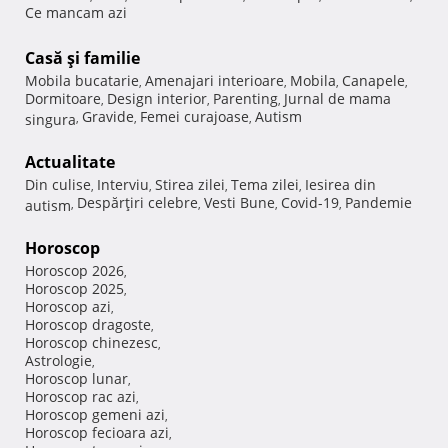
Ce mancam azi
Casă şi familie
Mobila bucatarie
Amenajari interioare
Mobila
Canapele
,
,
,
,
Dormitoare
Design interior
Parenting
Jurnal de mama
,
,
,
Gravide
Femei curajoase
Autism
singura
,
,
,
Actualitate
Din culise
Interviu
Stirea zilei
Tema zilei
Iesirea din
,
,
,
,
Despărţiri celebre
Vesti Bune
Covid-19
Pandemie
autism
,
,
,
,
Horoscop
Horoscop 2026
,
Horoscop 2025
,
Horoscop azi
,
Horoscop dragoste
,
Horoscop chinezesc
,
Astrologie
,
Horoscop lunar
,
Horoscop rac azi
,
Horoscop gemeni azi
,
Horoscop fecioara azi
,