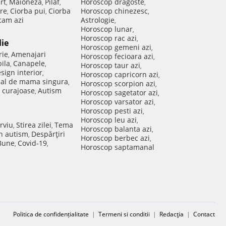
rt
Maioneza
Pilaf
Horoscop dragoste
,
,
,
,
re
Ciorba pui
Ciorba
Horoscop chinezesc
,
,
,
am azi
Astrologie
,
Horoscop lunar
,
Horoscop rac azi
,
lie
Horoscop gemeni azi
,
rie
Amenajari
,
Horoscop fecioara azi
,
ila
Canapele
,
,
Horoscop taur azi
,
sign interior
,
Horoscop capricorn azi
,
nal de mama singura
,
Horoscop scorpion azi
,
 curajoase
Autism
,
Horoscop sagetator azi
,
Horoscop varsator azi
,
Horoscop pesti azi
,
Horoscop leu azi
,
rviu
Stirea zilei
Tema
,
,
Horoscop balanta azi
,
in autism
Despărţiri
,
Horoscop berbec azi
,
 Bune
Covid-19
,
,
Horoscop saptamanal
Politica de confidențialitate
|
Termeni si conditii
|
Redacţia
|
Contact