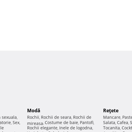
Modă
Reţete
a sexuala
Rochii
Rochii de seara
Rochii de
Mancare
Past
,
,
,
,
atorie
Sex
Costume de baie
Pantofi
Salata
Cafea
,
,
mireasa
,
,
,
,
,
ale
Rochii elegante
Inele de logodna
Tocanita
Cockt
,
,
,