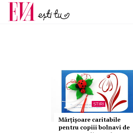
menopauză și când ar t
Carieră
la medic
Actualitate
STIRI
Mărțișoare caritabile
pentru copiii bolnavi de