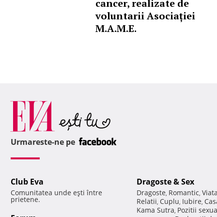
cancer, realizate de
voluntarii Asociației
M.A.M.E.
Urmareste-ne pe
Club Eva
Dragoste & Sex
Comunitatea unde eşti între
Dragoste
Romantic
Viat
,
,
prietene.
Relatii
Cuplu
Iubire
Cas
,
,
,
Kama Sutra
Pozitii sexu
,