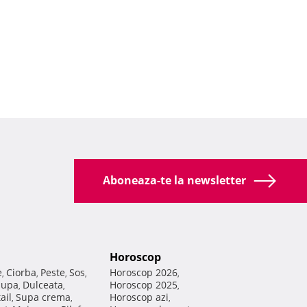
Aboneaza-te la newsletter
Horoscop
e
Ciorba
Peste
Sos
Horoscop 2026
,
,
,
,
,
Supa
Dulceata
Horoscop 2025
,
,
,
ail
Supa crema
Horoscop azi
,
,
,