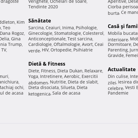
e dragoste
Verighete
Ochelari de soare
Aperitive
Dese
,
,
,
Tendinte 2020
Ciorba perisoa
Ce manc
burta
,
Sănătate
ddleton
Kim
,
Casă şi fami
p
Teo
Sarcina
Ceaiuri
Inima
Psihologie
,
,
,
,
,
Dana Rogoz
Ginecologie
Stomatologie
Colesterol
Mobila bucata
,
,
,
,
Delia
Gina
Anticonceptionale
Test sarcina
Mob
,
,
,
interioare
,
nia Trump
Cardiologie
Oftalmologie
Avort
Ceai
Dormitoare
De
,
,
,
,
,
 TV
HIV
Ortopedie
Psihiatrie
Parenting
Jur
,
verde
,
,
,
,
Gravide
Femei
,
Dietă & Fitness
Actualitate
Diete
Fitness
Dieta Dukan
Relaxare
,
,
,
,
muri
Yoga
Intretinere
Aerobic
Exercitii
Din culise
Inte
,
,
,
,
,
nichiura
Nutritie
Dieta de slabit
Iesirea d
,
abdomen
,
,
,
zilei
,
achiaj ochi
Dieta disociata
Silueta
Dieta
Vesti
,
,
,
celebre
,
ul de acasa
Sala de acasa
Pandemie
ketogenica
,