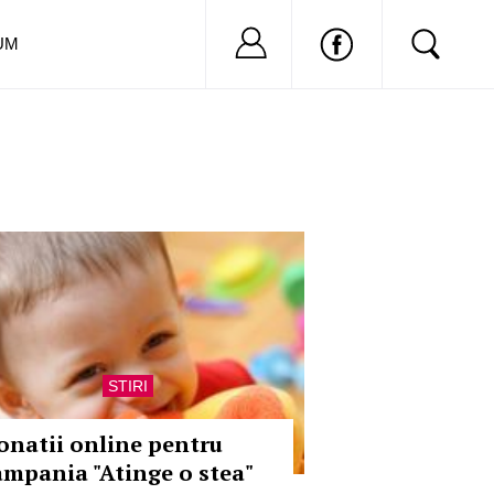
Nu ai cont?
Inregistreaza-
UM
STIRI
onatii online pentru
ampania "Atinge o stea"