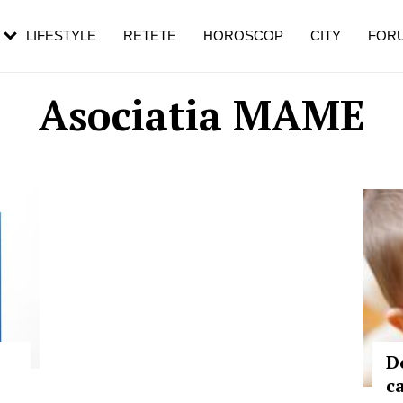
rebui să mergi
și 60 de ani. De ce te trezești mai des
pe măsură ce înaintezi în vârstă
LIFESTYLE
RETETE
HOROSCOP
CITY
FOR
Asociatia MAME
D
c