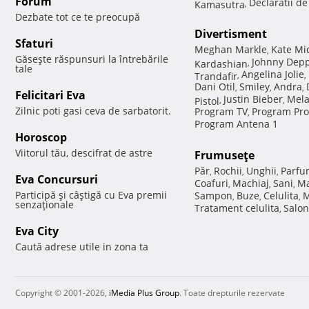
Forum
Declaratii d
Kamasutra
,
Dezbate tot ce te preocupă
Divertisment
Sfaturi
Meghan Markle
Kate Mi
,
Găseşte răspunsuri la întrebările
Johnny Dep
Kardashian
,
tale
Angelina Jolie
Trandafir
,
,
Dani Otil
Smiley
Andra
,
,
,
Felicitari Eva
Justin Bieber
Mela
Pistol
,
,
Zilnic poti gasi ceva de sarbatorit.
Program TV
Program Pro
,
Program Antena 1
Horoscop
Viitorul tău, descifrat de astre
Frumuseţe
Păr
Rochii
Unghii
Parfu
,
,
,
Eva Concursuri
Coafuri
Machiaj
Sani
Ma
,
,
,
Participă şi câştigă cu Eva premii
Sampon
Buze
Celulita
M
,
,
,
senzaţionale
Tratament celulita
Salon
,
Eva City
Caută adrese utile in zona ta
Copyright © 2001-2026,
iMedia Plus Group
. Toate drepturile rezervate