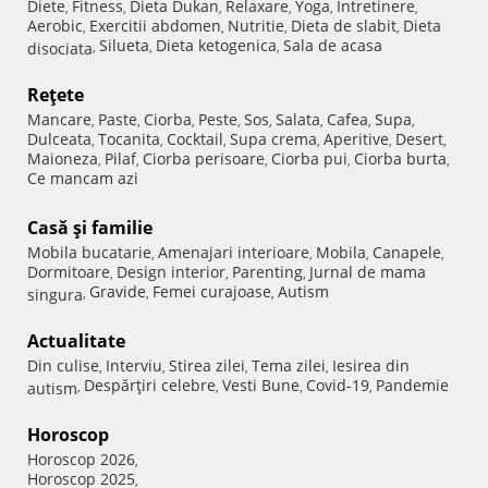
Diete
Fitness
Dieta Dukan
Relaxare
Yoga
Intretinere
,
,
,
,
,
,
Aerobic
Exercitii abdomen
Nutritie
Dieta de slabit
Dieta
,
,
,
,
Silueta
Dieta ketogenica
Sala de acasa
disociata
,
,
,
Reţete
Mancare
Paste
Ciorba
Peste
Sos
Salata
Cafea
Supa
,
,
,
,
,
,
,
,
Dulceata
Tocanita
Cocktail
Supa crema
Aperitive
Desert
,
,
,
,
,
,
Maioneza
Pilaf
Ciorba perisoare
Ciorba pui
Ciorba burta
,
,
,
,
,
Ce mancam azi
Casă şi familie
Mobila bucatarie
Amenajari interioare
Mobila
Canapele
,
,
,
,
Dormitoare
Design interior
Parenting
Jurnal de mama
,
,
,
Gravide
Femei curajoase
Autism
singura
,
,
,
Actualitate
Din culise
Interviu
Stirea zilei
Tema zilei
Iesirea din
,
,
,
,
Despărţiri celebre
Vesti Bune
Covid-19
Pandemie
autism
,
,
,
,
Horoscop
Horoscop 2026
,
Horoscop 2025
,