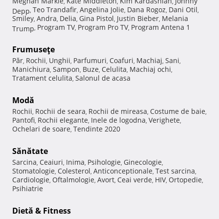
Meghan Markle
Kate Middleton
Kim Kardashian
Johnny
,
,
,
Teo Trandafir
Angelina Jolie
Dana Rogoz
Dani Otil
Depp
,
,
,
,
,
Smiley
Andra
Delia
Gina Pistol
Justin Bieber
Melania
,
,
,
,
,
Program TV
Program Pro TV
Program Antena 1
Trump
,
,
,
Frumuseţe
Păr
Rochii
Unghii
Parfumuri
Coafuri
Machiaj
Sani
,
,
,
,
,
,
,
Manichiura
Sampon
Buze
Celulita
Machiaj ochi
,
,
,
,
,
Tratament celulita
Salonul de acasa
,
Modă
Rochii
Rochii de seara
Rochii de mireasa
Costume de baie
,
,
,
,
Pantofi
Rochii elegante
Inele de logodna
Verighete
,
,
,
,
Ochelari de soare
Tendinte 2020
,
Sănătate
Sarcina
Ceaiuri
Inima
Psihologie
Ginecologie
,
,
,
,
,
Stomatologie
Colesterol
Anticonceptionale
Test sarcina
,
,
,
,
Cardiologie
Oftalmologie
Avort
Ceai verde
HIV
Ortopedie
,
,
,
,
,
,
Psihiatrie
Dietă & Fitness