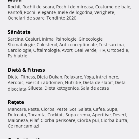
Rochii
Rochii de seara
Rochii de mireasa
Costume de baie
,
,
,
,
Pantofi
Rochii elegante
Inele de logodna
Verighete
,
,
,
,
Ochelari de soare
Tendinte 2020
,
Sănătate
Sarcina
Ceaiuri
Inima
Psihologie
Ginecologie
,
,
,
,
,
Stomatologie
Colesterol
Anticonceptionale
Test sarcina
,
,
,
,
Cardiologie
Oftalmologie
Avort
Ceai verde
HIV
Ortopedie
,
,
,
,
,
,
Psihiatrie
Dietă & Fitness
Diete
Fitness
Dieta Dukan
Relaxare
Yoga
Intretinere
,
,
,
,
,
,
Aerobic
Exercitii abdomen
Nutritie
Dieta de slabit
Dieta
,
,
,
,
Silueta
Dieta ketogenica
Sala de acasa
disociata
,
,
,
Reţete
Mancare
Paste
Ciorba
Peste
Sos
Salata
Cafea
Supa
,
,
,
,
,
,
,
,
Dulceata
Tocanita
Cocktail
Supa crema
Aperitive
Desert
,
,
,
,
,
,
Maioneza
Pilaf
Ciorba perisoare
Ciorba pui
Ciorba burta
,
,
,
,
,
Ce mancam azi