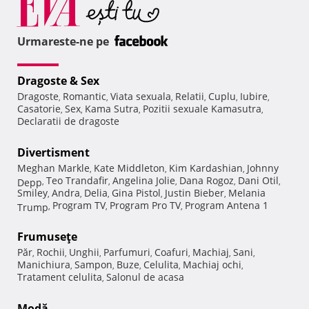
Urmareste-ne pe
Dragoste & Sex
Dragoste
Romantic
Viata sexuala
Relatii
Cuplu
Iubire
,
,
,
,
,
,
Casatorie
Sex
Kama Sutra
Pozitii sexuale Kamasutra
,
,
,
,
Declaratii de dragoste
Divertisment
Meghan Markle
Kate Middleton
Kim Kardashian
Johnny
,
,
,
Teo Trandafir
Angelina Jolie
Dana Rogoz
Dani Otil
Depp
,
,
,
,
,
Smiley
Andra
Delia
Gina Pistol
Justin Bieber
Melania
,
,
,
,
,
Program TV
Program Pro TV
Program Antena 1
Trump
,
,
,
Frumuseţe
Păr
Rochii
Unghii
Parfumuri
Coafuri
Machiaj
Sani
,
,
,
,
,
,
,
Manichiura
Sampon
Buze
Celulita
Machiaj ochi
,
,
,
,
,
Tratament celulita
Salonul de acasa
,
Modă