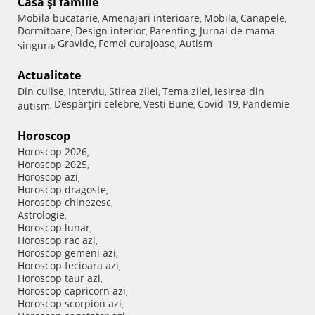
Casă şi familie
Mobila bucatarie
Amenajari interioare
Mobila
Canapele
,
,
,
,
Dormitoare
Design interior
Parenting
Jurnal de mama
,
,
,
Gravide
Femei curajoase
Autism
singura
,
,
,
Actualitate
Din culise
Interviu
Stirea zilei
Tema zilei
Iesirea din
,
,
,
,
Despărţiri celebre
Vesti Bune
Covid-19
Pandemie
autism
,
,
,
,
Horoscop
Horoscop 2026
,
Horoscop 2025
,
Horoscop azi
,
Horoscop dragoste
,
Horoscop chinezesc
,
Astrologie
,
Horoscop lunar
,
Horoscop rac azi
,
Horoscop gemeni azi
,
Horoscop fecioara azi
,
Horoscop taur azi
,
Horoscop capricorn azi
,
Horoscop scorpion azi
,