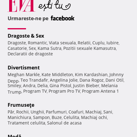
Urmareste-ne pe
Dragoste & Sex
Dragoste
Romantic
Viata sexuala
Relatii
Cuplu
Iubire
,
,
,
,
,
,
Casatorie
Sex
Kama Sutra
Pozitii sexuale Kamasutra
,
,
,
,
Declaratii de dragoste
Divertisment
Meghan Markle
Kate Middleton
Kim Kardashian
Johnny
,
,
,
Teo Trandafir
Angelina Jolie
Dana Rogoz
Dani Otil
Depp
,
,
,
,
,
Smiley
Andra
Delia
Gina Pistol
Justin Bieber
Melania
,
,
,
,
,
Program TV
Program Pro TV
Program Antena 1
Trump
,
,
,
Frumuseţe
Păr
Rochii
Unghii
Parfumuri
Coafuri
Machiaj
Sani
,
,
,
,
,
,
,
Manichiura
Sampon
Buze
Celulita
Machiaj ochi
,
,
,
,
,
Tratament celulita
Salonul de acasa
,
Modă