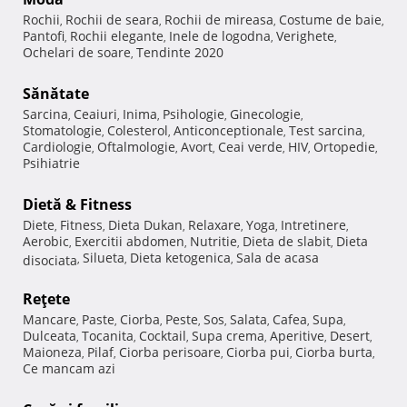
Rochii
Rochii de seara
Rochii de mireasa
Costume de baie
,
,
,
,
Pantofi
Rochii elegante
Inele de logodna
Verighete
,
,
,
,
Ochelari de soare
Tendinte 2020
,
Sănătate
Sarcina
Ceaiuri
Inima
Psihologie
Ginecologie
,
,
,
,
,
Stomatologie
Colesterol
Anticonceptionale
Test sarcina
,
,
,
,
Cardiologie
Oftalmologie
Avort
Ceai verde
HIV
Ortopedie
,
,
,
,
,
,
Psihiatrie
Dietă & Fitness
Diete
Fitness
Dieta Dukan
Relaxare
Yoga
Intretinere
,
,
,
,
,
,
Aerobic
Exercitii abdomen
Nutritie
Dieta de slabit
Dieta
,
,
,
,
Silueta
Dieta ketogenica
Sala de acasa
disociata
,
,
,
Reţete
Mancare
Paste
Ciorba
Peste
Sos
Salata
Cafea
Supa
,
,
,
,
,
,
,
,
Dulceata
Tocanita
Cocktail
Supa crema
Aperitive
Desert
,
,
,
,
,
,
Maioneza
Pilaf
Ciorba perisoare
Ciorba pui
Ciorba burta
,
,
,
,
,
Ce mancam azi