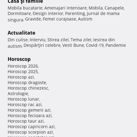
Casă şi familie
Mobila bucatarie
Amenajari interioare
Mobila
Canapele
,
,
,
,
Dormitoare
Design interior
Parenting
Jurnal de mama
,
,
,
Gravide
Femei curajoase
Autism
singura
,
,
,
Actualitate
Din culise
Interviu
Stirea zilei
Tema zilei
Iesirea din
,
,
,
,
Despărţiri celebre
Vesti Bune
Covid-19
Pandemie
autism
,
,
,
,
Horoscop
Horoscop 2026
,
Horoscop 2025
,
Horoscop azi
,
Horoscop dragoste
,
Horoscop chinezesc
,
Astrologie
,
Horoscop lunar
,
Horoscop rac azi
,
Horoscop gemeni azi
,
Horoscop fecioara azi
,
Horoscop taur azi
,
Horoscop capricorn azi
,
Horoscop scorpion azi
,