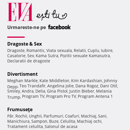
Urmareste-ne pe
Dragoste & Sex
Dragoste
Romantic
Viata sexuala
Relatii
Cuplu
Iubire
,
,
,
,
,
,
Casatorie
Sex
Kama Sutra
Pozitii sexuale Kamasutra
,
,
,
,
Declaratii de dragoste
Divertisment
Meghan Markle
Kate Middleton
Kim Kardashian
Johnny
,
,
,
Teo Trandafir
Angelina Jolie
Dana Rogoz
Dani Otil
Depp
,
,
,
,
,
Smiley
Andra
Delia
Gina Pistol
Justin Bieber
Melania
,
,
,
,
,
Program TV
Program Pro TV
Program Antena 1
Trump
,
,
,
Frumuseţe
Păr
Rochii
Unghii
Parfumuri
Coafuri
Machiaj
Sani
,
,
,
,
,
,
,
Manichiura
Sampon
Buze
Celulita
Machiaj ochi
,
,
,
,
,
Tratament celulita
Salonul de acasa
,