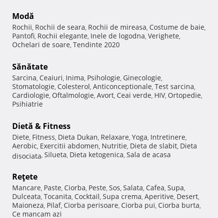
Modă
Rochii
Rochii de seara
Rochii de mireasa
Costume de baie
,
,
,
,
Pantofi
Rochii elegante
Inele de logodna
Verighete
,
,
,
,
Ochelari de soare
Tendinte 2020
,
Sănătate
Sarcina
Ceaiuri
Inima
Psihologie
Ginecologie
,
,
,
,
,
Stomatologie
Colesterol
Anticonceptionale
Test sarcina
,
,
,
,
Cardiologie
Oftalmologie
Avort
Ceai verde
HIV
Ortopedie
,
,
,
,
,
,
Psihiatrie
Dietă & Fitness
Diete
Fitness
Dieta Dukan
Relaxare
Yoga
Intretinere
,
,
,
,
,
,
Aerobic
Exercitii abdomen
Nutritie
Dieta de slabit
Dieta
,
,
,
,
Silueta
Dieta ketogenica
Sala de acasa
disociata
,
,
,
Reţete
Mancare
Paste
Ciorba
Peste
Sos
Salata
Cafea
Supa
,
,
,
,
,
,
,
,
Dulceata
Tocanita
Cocktail
Supa crema
Aperitive
Desert
,
,
,
,
,
,
Maioneza
Pilaf
Ciorba perisoare
Ciorba pui
Ciorba burta
,
,
,
,
,
Ce mancam azi