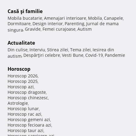
Casă şi familie
Mobila bucatarie
Amenajari interioare
Mobila
Canapele
,
,
,
,
Dormitoare
Design interior
Parenting
Jurnal de mama
,
,
,
Gravide
Femei curajoase
Autism
singura
,
,
,
Actualitate
Din culise
Interviu
Stirea zilei
Tema zilei
Iesirea din
,
,
,
,
Despărţiri celebre
Vesti Bune
Covid-19
Pandemie
autism
,
,
,
,
Horoscop
Horoscop 2026
,
Horoscop 2025
,
Horoscop azi
,
Horoscop dragoste
,
Horoscop chinezesc
,
Astrologie
,
Horoscop lunar
,
Horoscop rac azi
,
Horoscop gemeni azi
,
Horoscop fecioara azi
,
Horoscop taur azi
,
Horoscop capricorn azi