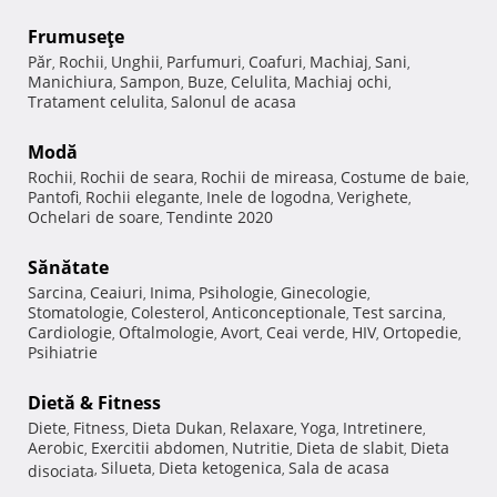
Frumuseţe
Păr
Rochii
Unghii
Parfumuri
Coafuri
Machiaj
Sani
,
,
,
,
,
,
,
Manichiura
Sampon
Buze
Celulita
Machiaj ochi
,
,
,
,
,
Tratament celulita
Salonul de acasa
,
Modă
Rochii
Rochii de seara
Rochii de mireasa
Costume de baie
,
,
,
,
Pantofi
Rochii elegante
Inele de logodna
Verighete
,
,
,
,
Ochelari de soare
Tendinte 2020
,
Sănătate
Sarcina
Ceaiuri
Inima
Psihologie
Ginecologie
,
,
,
,
,
Stomatologie
Colesterol
Anticonceptionale
Test sarcina
,
,
,
,
Cardiologie
Oftalmologie
Avort
Ceai verde
HIV
Ortopedie
,
,
,
,
,
,
Psihiatrie
Dietă & Fitness
Diete
Fitness
Dieta Dukan
Relaxare
Yoga
Intretinere
,
,
,
,
,
,
Aerobic
Exercitii abdomen
Nutritie
Dieta de slabit
Dieta
,
,
,
,
Silueta
Dieta ketogenica
Sala de acasa
disociata
,
,
,