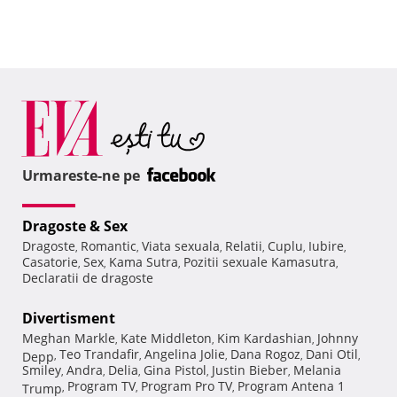
Urmareste-ne pe
Dragoste & Sex
Dragoste
Romantic
Viata sexuala
Relatii
Cuplu
Iubire
,
,
,
,
,
,
Casatorie
Sex
Kama Sutra
Pozitii sexuale Kamasutra
,
,
,
,
Declaratii de dragoste
Divertisment
Meghan Markle
Kate Middleton
Kim Kardashian
Johnny
,
,
,
Teo Trandafir
Angelina Jolie
Dana Rogoz
Dani Otil
Depp
,
,
,
,
,
Smiley
Andra
Delia
Gina Pistol
Justin Bieber
Melania
,
,
,
,
,
Program TV
Program Pro TV
Program Antena 1
Trump
,
,
,