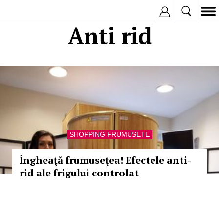
Inregistreaza
Anti rid
SHOPPING FRUMUSETE
Îngheaţă frumuseţea! Efectele anti-
rid ale frigului controlat