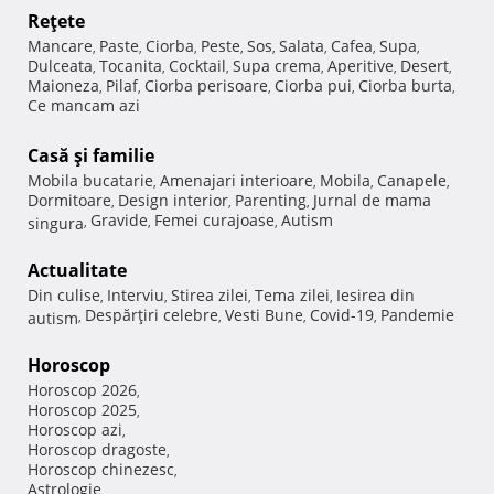
Reţete
Mancare
Paste
Ciorba
Peste
Sos
Salata
Cafea
Supa
,
,
,
,
,
,
,
,
Dulceata
Tocanita
Cocktail
Supa crema
Aperitive
Desert
,
,
,
,
,
,
Maioneza
Pilaf
Ciorba perisoare
Ciorba pui
Ciorba burta
,
,
,
,
,
Ce mancam azi
Casă şi familie
Mobila bucatarie
Amenajari interioare
Mobila
Canapele
,
,
,
,
Dormitoare
Design interior
Parenting
Jurnal de mama
,
,
,
Gravide
Femei curajoase
Autism
singura
,
,
,
Actualitate
Din culise
Interviu
Stirea zilei
Tema zilei
Iesirea din
,
,
,
,
Despărţiri celebre
Vesti Bune
Covid-19
Pandemie
autism
,
,
,
,
Horoscop
Horoscop 2026
,
Horoscop 2025
,
Horoscop azi
,
Horoscop dragoste
,
Horoscop chinezesc
,
Astrologie
,