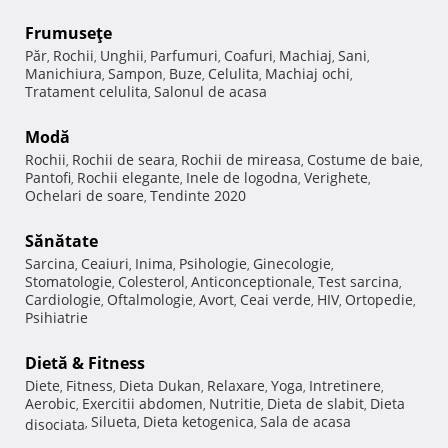
Frumuseţe
Păr
Rochii
Unghii
Parfumuri
Coafuri
Machiaj
Sani
,
,
,
,
,
,
,
Manichiura
Sampon
Buze
Celulita
Machiaj ochi
,
,
,
,
,
Tratament celulita
Salonul de acasa
,
Modă
Rochii
Rochii de seara
Rochii de mireasa
Costume de baie
,
,
,
,
Pantofi
Rochii elegante
Inele de logodna
Verighete
,
,
,
,
Ochelari de soare
Tendinte 2020
,
Sănătate
Sarcina
Ceaiuri
Inima
Psihologie
Ginecologie
,
,
,
,
,
Stomatologie
Colesterol
Anticonceptionale
Test sarcina
,
,
,
,
Cardiologie
Oftalmologie
Avort
Ceai verde
HIV
Ortopedie
,
,
,
,
,
,
Psihiatrie
Dietă & Fitness
Diete
Fitness
Dieta Dukan
Relaxare
Yoga
Intretinere
,
,
,
,
,
,
Aerobic
Exercitii abdomen
Nutritie
Dieta de slabit
Dieta
,
,
,
,
Silueta
Dieta ketogenica
Sala de acasa
disociata
,
,
,