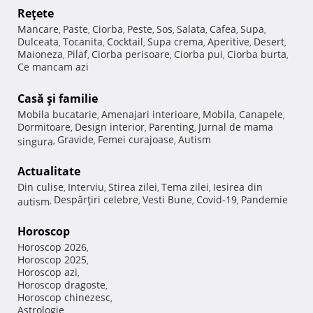
Reţete
Mancare
Paste
Ciorba
Peste
Sos
Salata
Cafea
Supa
,
,
,
,
,
,
,
,
Dulceata
Tocanita
Cocktail
Supa crema
Aperitive
Desert
,
,
,
,
,
,
Maioneza
Pilaf
Ciorba perisoare
Ciorba pui
Ciorba burta
,
,
,
,
,
Ce mancam azi
Casă şi familie
Mobila bucatarie
Amenajari interioare
Mobila
Canapele
,
,
,
,
Dormitoare
Design interior
Parenting
Jurnal de mama
,
,
,
Gravide
Femei curajoase
Autism
singura
,
,
,
Actualitate
Din culise
Interviu
Stirea zilei
Tema zilei
Iesirea din
,
,
,
,
Despărţiri celebre
Vesti Bune
Covid-19
Pandemie
autism
,
,
,
,
Horoscop
Horoscop 2026
,
Horoscop 2025
,
Horoscop azi
,
Horoscop dragoste
,
Horoscop chinezesc
,
Astrologie
,