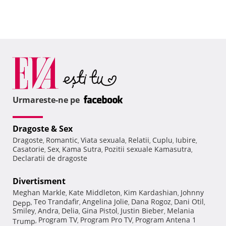
Urmareste-ne pe
Dragoste & Sex
Dragoste
Romantic
Viata sexuala
Relatii
Cuplu
Iubire
,
,
,
,
,
,
Casatorie
Sex
Kama Sutra
Pozitii sexuale Kamasutra
,
,
,
,
Declaratii de dragoste
Divertisment
Meghan Markle
Kate Middleton
Kim Kardashian
Johnny
,
,
,
Teo Trandafir
Angelina Jolie
Dana Rogoz
Dani Otil
Depp
,
,
,
,
,
Smiley
Andra
Delia
Gina Pistol
Justin Bieber
Melania
,
,
,
,
,
Program TV
Program Pro TV
Program Antena 1
Trump
,
,
,