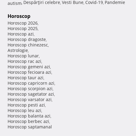
Despărţiri celebre
Vesti Bune
Covid-19
Pandemie
autism
,
,
,
,
Horoscop
Horoscop 2026
,
Horoscop 2025
,
Horoscop azi
,
Horoscop dragoste
,
Horoscop chinezesc
,
Astrologie
,
Horoscop lunar
,
Horoscop rac azi
,
Horoscop gemeni azi
,
Horoscop fecioara azi
,
Horoscop taur azi
,
Horoscop capricorn azi
,
Horoscop scorpion azi
,
Horoscop sagetator azi
,
Horoscop varsator azi
,
Horoscop pesti azi
,
Horoscop leu azi
,
Horoscop balanta azi
,
Horoscop berbec azi
,
Horoscop saptamanal