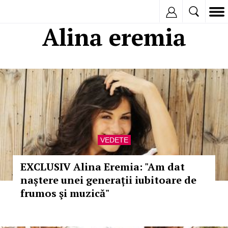
Inregistreaza
Alina eremia
VEDETE
EXCLUSIV Alina Eremia: "Am dat
naștere unei generații iubitoare de
frumos şi muzică"