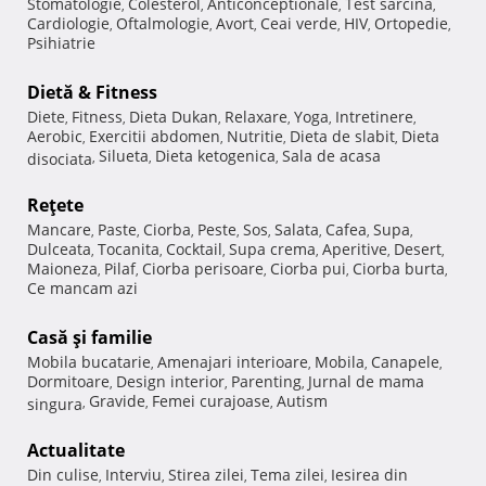
Stomatologie
Colesterol
Anticonceptionale
Test sarcina
,
,
,
,
Cardiologie
Oftalmologie
Avort
Ceai verde
HIV
Ortopedie
,
,
,
,
,
,
Psihiatrie
Dietă & Fitness
Diete
Fitness
Dieta Dukan
Relaxare
Yoga
Intretinere
,
,
,
,
,
,
Aerobic
Exercitii abdomen
Nutritie
Dieta de slabit
Dieta
,
,
,
,
Silueta
Dieta ketogenica
Sala de acasa
disociata
,
,
,
Reţete
Mancare
Paste
Ciorba
Peste
Sos
Salata
Cafea
Supa
,
,
,
,
,
,
,
,
Dulceata
Tocanita
Cocktail
Supa crema
Aperitive
Desert
,
,
,
,
,
,
Maioneza
Pilaf
Ciorba perisoare
Ciorba pui
Ciorba burta
,
,
,
,
,
Ce mancam azi
Casă şi familie
Mobila bucatarie
Amenajari interioare
Mobila
Canapele
,
,
,
,
Dormitoare
Design interior
Parenting
Jurnal de mama
,
,
,
Gravide
Femei curajoase
Autism
singura
,
,
,
Actualitate
Din culise
Interviu
Stirea zilei
Tema zilei
Iesirea din
,
,
,
,