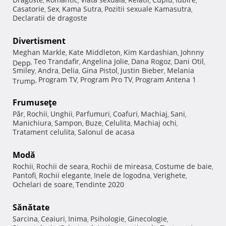
,
,
,
,
,
,
Casatorie
Sex
Kama Sutra
Pozitii sexuale Kamasutra
,
,
,
,
Declaratii de dragoste
Divertisment
Meghan Markle
Kate Middleton
Kim Kardashian
Johnny
,
,
,
Teo Trandafir
Angelina Jolie
Dana Rogoz
Dani Otil
Depp
,
,
,
,
,
Smiley
Andra
Delia
Gina Pistol
Justin Bieber
Melania
,
,
,
,
,
Program TV
Program Pro TV
Program Antena 1
Trump
,
,
,
Frumuseţe
Păr
Rochii
Unghii
Parfumuri
Coafuri
Machiaj
Sani
,
,
,
,
,
,
,
Manichiura
Sampon
Buze
Celulita
Machiaj ochi
,
,
,
,
,
Tratament celulita
Salonul de acasa
,
Modă
Rochii
Rochii de seara
Rochii de mireasa
Costume de baie
,
,
,
,
Pantofi
Rochii elegante
Inele de logodna
Verighete
,
,
,
,
Ochelari de soare
Tendinte 2020
,
Sănătate
Sarcina
Ceaiuri
Inima
Psihologie
Ginecologie
,
,
,
,
,