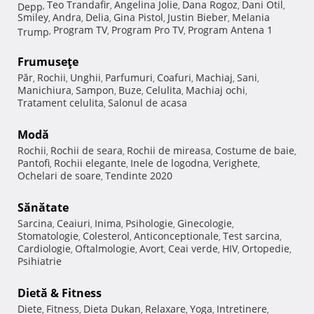
Teo Trandafir
Angelina Jolie
Dana Rogoz
Dani Otil
Depp
,
,
,
,
,
Smiley
Andra
Delia
Gina Pistol
Justin Bieber
Melania
,
,
,
,
,
Program TV
Program Pro TV
Program Antena 1
Trump
,
,
,
Frumuseţe
Păr
Rochii
Unghii
Parfumuri
Coafuri
Machiaj
Sani
,
,
,
,
,
,
,
Manichiura
Sampon
Buze
Celulita
Machiaj ochi
,
,
,
,
,
Tratament celulita
Salonul de acasa
,
Modă
Rochii
Rochii de seara
Rochii de mireasa
Costume de baie
,
,
,
,
Pantofi
Rochii elegante
Inele de logodna
Verighete
,
,
,
,
Ochelari de soare
Tendinte 2020
,
Sănătate
Sarcina
Ceaiuri
Inima
Psihologie
Ginecologie
,
,
,
,
,
Stomatologie
Colesterol
Anticonceptionale
Test sarcina
,
,
,
,
Cardiologie
Oftalmologie
Avort
Ceai verde
HIV
Ortopedie
,
,
,
,
,
,
Psihiatrie
Dietă & Fitness
Diete
Fitness
Dieta Dukan
Relaxare
Yoga
Intretinere
,
,
,
,
,
,