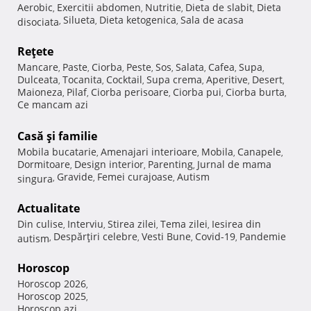
Aerobic
Exercitii abdomen
Nutritie
Dieta de slabit
Dieta
,
,
,
,
Silueta
Dieta ketogenica
Sala de acasa
disociata
,
,
,
Reţete
Mancare
Paste
Ciorba
Peste
Sos
Salata
Cafea
Supa
,
,
,
,
,
,
,
,
Dulceata
Tocanita
Cocktail
Supa crema
Aperitive
Desert
,
,
,
,
,
,
Maioneza
Pilaf
Ciorba perisoare
Ciorba pui
Ciorba burta
,
,
,
,
,
Ce mancam azi
Casă şi familie
Mobila bucatarie
Amenajari interioare
Mobila
Canapele
,
,
,
,
Dormitoare
Design interior
Parenting
Jurnal de mama
,
,
,
Gravide
Femei curajoase
Autism
singura
,
,
,
Actualitate
Din culise
Interviu
Stirea zilei
Tema zilei
Iesirea din
,
,
,
,
Despărţiri celebre
Vesti Bune
Covid-19
Pandemie
autism
,
,
,
,
Horoscop
Horoscop 2026
,
Horoscop 2025
,
Horoscop azi
,