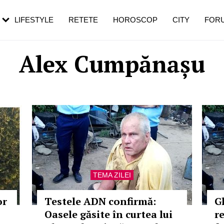
rebui să mergi
și 60 de ani. De ce te trezești mai des
pe măsură ce înaintezi în vârstă
LIFESTYLE
RETETE
HOROSCOP
CITY
FOR
Alex Cumpănașu
TEMA ZILEI
or
Testele ADN confirmă:
G
Oasele găsite în curtea lui
r