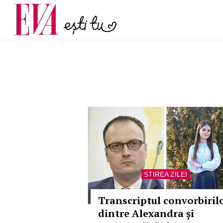
menopauză și când ar t
Carieră
la medic
Actualitate
STIREA ZILEI
Transcriptul convorbiril
dintre Alexandra și