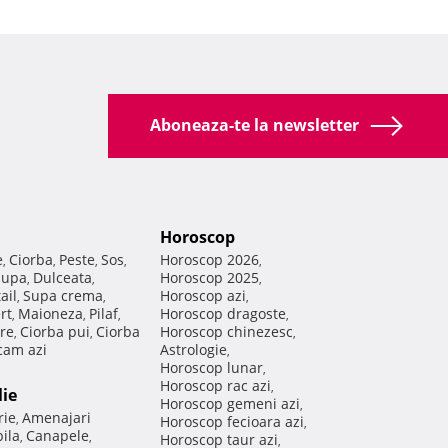
Aboneaza-te la newsletter
Horoscop
e
Ciorba
Peste
Sos
Horoscop 2026
,
,
,
,
,
Supa
Dulceata
Horoscop 2025
,
,
,
ail
Supa crema
Horoscop azi
,
,
,
rt
Maioneza
Pilaf
Horoscop dragoste
,
,
,
,
re
Ciorba pui
Ciorba
Horoscop chinezesc
,
,
,
am azi
Astrologie
,
Horoscop lunar
,
Horoscop rac azi
,
lie
Horoscop gemeni azi
,
rie
Amenajari
,
Horoscop fecioara azi
,
ila
Canapele
,
,
Horoscop taur azi
,