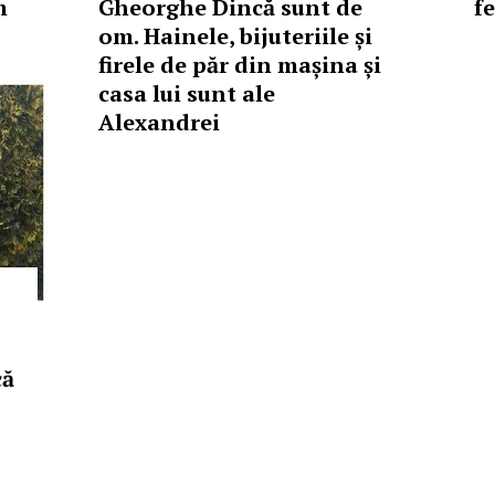
m
Gheorghe Dincă sunt de
f
om. Hainele, bijuteriile și
firele de păr din mașina și
casa lui sunt ale
Alexandrei
că