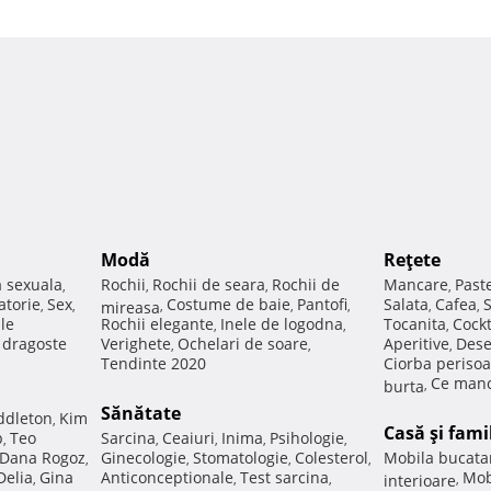
Modă
Reţete
a sexuala
Rochii
Rochii de seara
Rochii de
Mancare
Past
,
,
,
,
atorie
Sex
Costume de baie
Pantofi
Salata
Cafea
,
,
mireasa
,
,
,
,
,
ale
Rochii elegante
Inele de logodna
Tocanita
Cockt
,
,
,
e dragoste
Verighete
Ochelari de soare
Aperitive
Dese
,
,
,
Tendinte 2020
Ciorba perisoa
Ce manc
burta
,
Sănătate
ddleton
Kim
,
Casă şi fami
p
Teo
Sarcina
Ceaiuri
Inima
Psihologie
,
,
,
,
,
Dana Rogoz
Ginecologie
Stomatologie
Colesterol
Mobila bucata
,
,
,
,
Delia
Gina
Anticonceptionale
Test sarcina
Mob
,
,
,
interioare
,