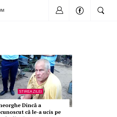
Nu ai cont?
Inregistreaza-
UM
STIREA ZILEI
heorghe Dincă a
ecunoscut că le-a ucis pe