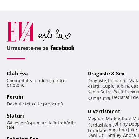
Urmareste-ne pe
Club Eva
Dragoste & Sex
Comunitatea unde eşti între
Dragoste
Romantic
Viat
,
,
prietene.
Relatii
Cuplu
Iubire
Cas
,
,
,
Kama Sutra
Pozitii sexu
,
Forum
Declaratii d
Kamasutra
,
Dezbate tot ce te preocupă
Divertisment
Sfaturi
Meghan Markle
Kate Mi
,
Găseşte răspunsuri la întrebările
Johnny Dep
Kardashian
,
tale
Angelina Jolie
Trandafir
,
,
Dani Otil
Smiley
Andra
,
,
,