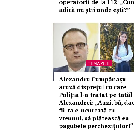
operatorii de la 112: „Cu
adică nu știi unde ești?”
TEMA ZILEI
Alexandru Cumpănaşu
acuză disprețul cu care
Poliția l-a tratat pe tatăl
Alexandrei: „Auzi, bă, da
fii-ta e-ncurcată cu
vreunul, să plătească ea
pagubele percheziţiilor!“