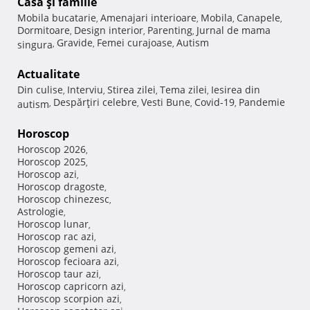
Casă şi familie
Mobila bucatarie
Amenajari interioare
Mobila
Canapele
,
,
,
,
Dormitoare
Design interior
Parenting
Jurnal de mama
,
,
,
Gravide
Femei curajoase
Autism
singura
,
,
,
Actualitate
Din culise
Interviu
Stirea zilei
Tema zilei
Iesirea din
,
,
,
,
Despărţiri celebre
Vesti Bune
Covid-19
Pandemie
autism
,
,
,
,
Horoscop
Horoscop 2026
,
Horoscop 2025
,
Horoscop azi
,
Horoscop dragoste
,
Horoscop chinezesc
,
Astrologie
,
Horoscop lunar
,
Horoscop rac azi
,
Horoscop gemeni azi
,
Horoscop fecioara azi
,
Horoscop taur azi
,
Horoscop capricorn azi
,
Horoscop scorpion azi
,