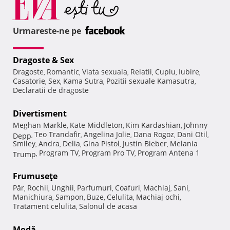
Urmareste-ne pe
Dragoste & Sex
Dragoste
Romantic
Viata sexuala
Relatii
Cuplu
Iubire
,
,
,
,
,
,
Casatorie
Sex
Kama Sutra
Pozitii sexuale Kamasutra
,
,
,
,
Declaratii de dragoste
Divertisment
Meghan Markle
Kate Middleton
Kim Kardashian
Johnny
,
,
,
Teo Trandafir
Angelina Jolie
Dana Rogoz
Dani Otil
Depp
,
,
,
,
,
Smiley
Andra
Delia
Gina Pistol
Justin Bieber
Melania
,
,
,
,
,
Program TV
Program Pro TV
Program Antena 1
Trump
,
,
,
Frumuseţe
Păr
Rochii
Unghii
Parfumuri
Coafuri
Machiaj
Sani
,
,
,
,
,
,
,
Manichiura
Sampon
Buze
Celulita
Machiaj ochi
,
,
,
,
,
Tratament celulita
Salonul de acasa
,
Modă