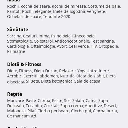
Rochii
Rochii de seara
Rochii de mireasa
Costume de baie
,
,
,
,
Pantofi
Rochii elegante
Inele de logodna
Verighete
,
,
,
,
Ochelari de soare
Tendinte 2020
,
Sănătate
Sarcina
Ceaiuri
Inima
Psihologie
Ginecologie
,
,
,
,
,
Stomatologie
Colesterol
Anticonceptionale
Test sarcina
,
,
,
,
Cardiologie
Oftalmologie
Avort
Ceai verde
HIV
Ortopedie
,
,
,
,
,
,
Psihiatrie
Dietă & Fitness
Diete
Fitness
Dieta Dukan
Relaxare
Yoga
Intretinere
,
,
,
,
,
,
Aerobic
Exercitii abdomen
Nutritie
Dieta de slabit
Dieta
,
,
,
,
Silueta
Dieta ketogenica
Sala de acasa
disociata
,
,
,
Reţete
Mancare
Paste
Ciorba
Peste
Sos
Salata
Cafea
Supa
,
,
,
,
,
,
,
,
Dulceata
Tocanita
Cocktail
Supa crema
Aperitive
Desert
,
,
,
,
,
,
Maioneza
Pilaf
Ciorba perisoare
Ciorba pui
Ciorba burta
,
,
,
,
,
Ce mancam azi