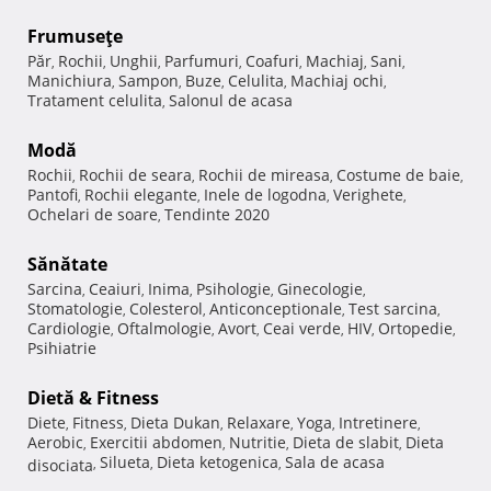
Frumuseţe
Păr
Rochii
Unghii
Parfumuri
Coafuri
Machiaj
Sani
,
,
,
,
,
,
,
Manichiura
Sampon
Buze
Celulita
Machiaj ochi
,
,
,
,
,
Tratament celulita
Salonul de acasa
,
Modă
Rochii
Rochii de seara
Rochii de mireasa
Costume de baie
,
,
,
,
Pantofi
Rochii elegante
Inele de logodna
Verighete
,
,
,
,
Ochelari de soare
Tendinte 2020
,
Sănătate
Sarcina
Ceaiuri
Inima
Psihologie
Ginecologie
,
,
,
,
,
Stomatologie
Colesterol
Anticonceptionale
Test sarcina
,
,
,
,
Cardiologie
Oftalmologie
Avort
Ceai verde
HIV
Ortopedie
,
,
,
,
,
,
Psihiatrie
Dietă & Fitness
Diete
Fitness
Dieta Dukan
Relaxare
Yoga
Intretinere
,
,
,
,
,
,
Aerobic
Exercitii abdomen
Nutritie
Dieta de slabit
Dieta
,
,
,
,
Silueta
Dieta ketogenica
Sala de acasa
disociata
,
,
,