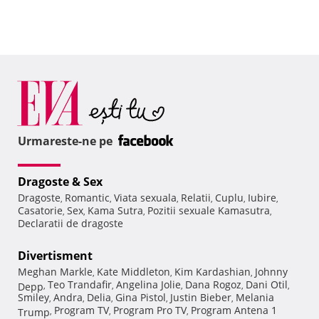
Urmareste-ne pe
Dragoste & Sex
Dragoste
Romantic
Viata sexuala
Relatii
Cuplu
Iubire
,
,
,
,
,
,
Casatorie
Sex
Kama Sutra
Pozitii sexuale Kamasutra
,
,
,
,
Declaratii de dragoste
Divertisment
Meghan Markle
Kate Middleton
Kim Kardashian
Johnny
,
,
,
Teo Trandafir
Angelina Jolie
Dana Rogoz
Dani Otil
Depp
,
,
,
,
,
Smiley
Andra
Delia
Gina Pistol
Justin Bieber
Melania
,
,
,
,
,
Program TV
Program Pro TV
Program Antena 1
Trump
,
,
,