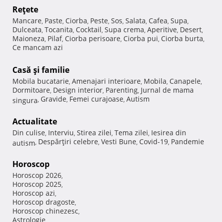
Reţete
Mancare
Paste
Ciorba
Peste
Sos
Salata
Cafea
Supa
,
,
,
,
,
,
,
,
Dulceata
Tocanita
Cocktail
Supa crema
Aperitive
Desert
,
,
,
,
,
,
Maioneza
Pilaf
Ciorba perisoare
Ciorba pui
Ciorba burta
,
,
,
,
,
Ce mancam azi
Casă şi familie
Mobila bucatarie
Amenajari interioare
Mobila
Canapele
,
,
,
,
Dormitoare
Design interior
Parenting
Jurnal de mama
,
,
,
Gravide
Femei curajoase
Autism
singura
,
,
,
Actualitate
Din culise
Interviu
Stirea zilei
Tema zilei
Iesirea din
,
,
,
,
Despărţiri celebre
Vesti Bune
Covid-19
Pandemie
autism
,
,
,
,
Horoscop
Horoscop 2026
,
Horoscop 2025
,
Horoscop azi
,
Horoscop dragoste
,
Horoscop chinezesc
,
Astrologie
,