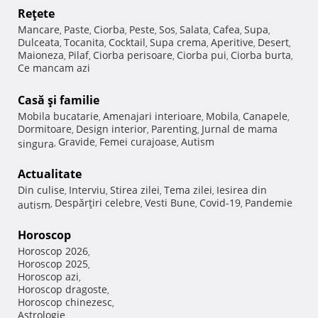
Reţete
Mancare
Paste
Ciorba
Peste
Sos
Salata
Cafea
Supa
,
,
,
,
,
,
,
,
Dulceata
Tocanita
Cocktail
Supa crema
Aperitive
Desert
,
,
,
,
,
,
Maioneza
Pilaf
Ciorba perisoare
Ciorba pui
Ciorba burta
,
,
,
,
,
Ce mancam azi
Casă şi familie
Mobila bucatarie
Amenajari interioare
Mobila
Canapele
,
,
,
,
Dormitoare
Design interior
Parenting
Jurnal de mama
,
,
,
Gravide
Femei curajoase
Autism
singura
,
,
,
Actualitate
Din culise
Interviu
Stirea zilei
Tema zilei
Iesirea din
,
,
,
,
Despărţiri celebre
Vesti Bune
Covid-19
Pandemie
autism
,
,
,
,
Horoscop
Horoscop 2026
,
Horoscop 2025
,
Horoscop azi
,
Horoscop dragoste
,
Horoscop chinezesc
,
Astrologie
,