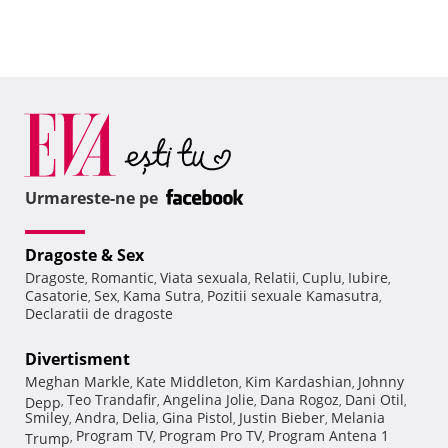
Urmareste-ne pe
Dragoste & Sex
Dragoste
Romantic
Viata sexuala
Relatii
Cuplu
Iubire
,
,
,
,
,
,
Casatorie
Sex
Kama Sutra
Pozitii sexuale Kamasutra
,
,
,
,
Declaratii de dragoste
Divertisment
Meghan Markle
Kate Middleton
Kim Kardashian
Johnny
,
,
,
Teo Trandafir
Angelina Jolie
Dana Rogoz
Dani Otil
Depp
,
,
,
,
,
Smiley
Andra
Delia
Gina Pistol
Justin Bieber
Melania
,
,
,
,
,
Program TV
Program Pro TV
Program Antena 1
Trump
,
,
,