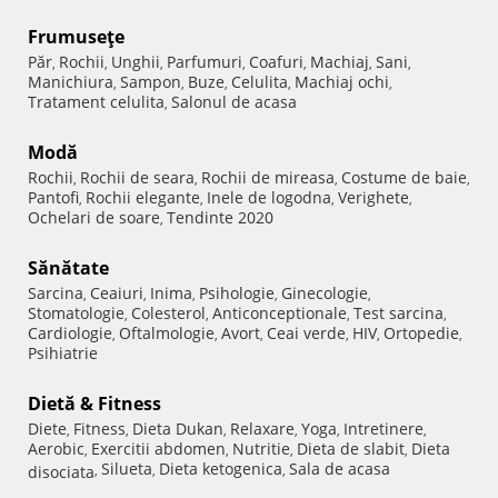
Frumuseţe
Păr
Rochii
Unghii
Parfumuri
Coafuri
Machiaj
Sani
,
,
,
,
,
,
,
Manichiura
Sampon
Buze
Celulita
Machiaj ochi
,
,
,
,
,
Tratament celulita
Salonul de acasa
,
Modă
Rochii
Rochii de seara
Rochii de mireasa
Costume de baie
,
,
,
,
Pantofi
Rochii elegante
Inele de logodna
Verighete
,
,
,
,
Ochelari de soare
Tendinte 2020
,
Sănătate
Sarcina
Ceaiuri
Inima
Psihologie
Ginecologie
,
,
,
,
,
Stomatologie
Colesterol
Anticonceptionale
Test sarcina
,
,
,
,
Cardiologie
Oftalmologie
Avort
Ceai verde
HIV
Ortopedie
,
,
,
,
,
,
Psihiatrie
Dietă & Fitness
Diete
Fitness
Dieta Dukan
Relaxare
Yoga
Intretinere
,
,
,
,
,
,
Aerobic
Exercitii abdomen
Nutritie
Dieta de slabit
Dieta
,
,
,
,
Silueta
Dieta ketogenica
Sala de acasa
disociata
,
,
,