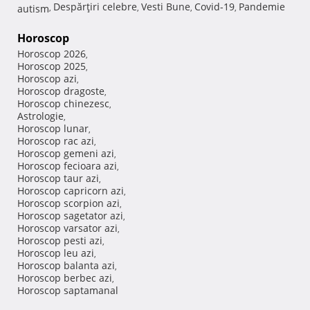
Despărţiri celebre
Vesti Bune
Covid-19
Pandemie
autism
,
,
,
,
Horoscop
Horoscop 2026
,
Horoscop 2025
,
Horoscop azi
,
Horoscop dragoste
,
Horoscop chinezesc
,
Astrologie
,
Horoscop lunar
,
Horoscop rac azi
,
Horoscop gemeni azi
,
Horoscop fecioara azi
,
Horoscop taur azi
,
Horoscop capricorn azi
,
Horoscop scorpion azi
,
Horoscop sagetator azi
,
Horoscop varsator azi
,
Horoscop pesti azi
,
Horoscop leu azi
,
Horoscop balanta azi
,
Horoscop berbec azi
,
Horoscop saptamanal