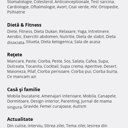
Stomatologie
Colesterol
Anticonceptionale
Test sarcina
,
,
,
,
Cardiologie
Oftalmologie
Avort
Ceai verde
HIV
Ortopedie
,
,
,
,
,
,
Psihiatrie
Dietă & Fitness
Diete
Fitness
Dieta Dukan
Relaxare
Yoga
Intretinere
,
,
,
,
,
,
Aerobic
Exercitii abdomen
Nutritie
Dieta de slabit
Dieta
,
,
,
,
Silueta
Dieta ketogenica
Sala de acasa
disociata
,
,
,
Reţete
Mancare
Paste
Ciorba
Peste
Sos
Salata
Cafea
Supa
,
,
,
,
,
,
,
,
Dulceata
Tocanita
Cocktail
Supa crema
Aperitive
Desert
,
,
,
,
,
,
Maioneza
Pilaf
Ciorba perisoare
Ciorba pui
Ciorba burta
,
,
,
,
,
Ce mancam azi
Casă şi familie
Mobila bucatarie
Amenajari interioare
Mobila
Canapele
,
,
,
,
Dormitoare
Design interior
Parenting
Jurnal de mama
,
,
,
Gravide
Femei curajoase
Autism
singura
,
,
,
Actualitate
Din culise
Interviu
Stirea zilei
Tema zilei
Iesirea din
,
,
,
,