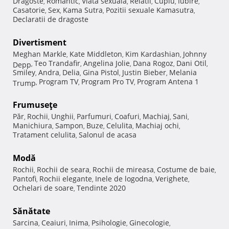
Dragoste
Romantic
Viata sexuala
Relatii
Cuplu
Iubire
,
,
,
,
,
,
Casatorie
Sex
Kama Sutra
Pozitii sexuale Kamasutra
,
,
,
,
Declaratii de dragoste
Divertisment
Meghan Markle
Kate Middleton
Kim Kardashian
Johnny
,
,
,
Teo Trandafir
Angelina Jolie
Dana Rogoz
Dani Otil
Depp
,
,
,
,
,
Smiley
Andra
Delia
Gina Pistol
Justin Bieber
Melania
,
,
,
,
,
Program TV
Program Pro TV
Program Antena 1
Trump
,
,
,
Frumuseţe
Păr
Rochii
Unghii
Parfumuri
Coafuri
Machiaj
Sani
,
,
,
,
,
,
,
Manichiura
Sampon
Buze
Celulita
Machiaj ochi
,
,
,
,
,
Tratament celulita
Salonul de acasa
,
Modă
Rochii
Rochii de seara
Rochii de mireasa
Costume de baie
,
,
,
,
Pantofi
Rochii elegante
Inele de logodna
Verighete
,
,
,
,
Ochelari de soare
Tendinte 2020
,
Sănătate
Sarcina
Ceaiuri
Inima
Psihologie
Ginecologie
,
,
,
,
,