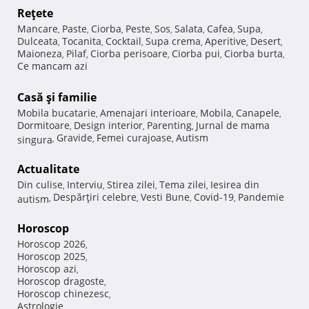
Reţete
Mancare
Paste
Ciorba
Peste
Sos
Salata
Cafea
Supa
,
,
,
,
,
,
,
,
Dulceata
Tocanita
Cocktail
Supa crema
Aperitive
Desert
,
,
,
,
,
,
Maioneza
Pilaf
Ciorba perisoare
Ciorba pui
Ciorba burta
,
,
,
,
,
Ce mancam azi
Casă şi familie
Mobila bucatarie
Amenajari interioare
Mobila
Canapele
,
,
,
,
Dormitoare
Design interior
Parenting
Jurnal de mama
,
,
,
Gravide
Femei curajoase
Autism
singura
,
,
,
Actualitate
Din culise
Interviu
Stirea zilei
Tema zilei
Iesirea din
,
,
,
,
Despărţiri celebre
Vesti Bune
Covid-19
Pandemie
autism
,
,
,
,
Horoscop
Horoscop 2026
,
Horoscop 2025
,
Horoscop azi
,
Horoscop dragoste
,
Horoscop chinezesc
,
Astrologie
,