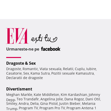
Urmareste-ne pe
Dragoste & Sex
Dragoste
Romantic
Viata sexuala
Relatii
Cuplu
Iubire
,
,
,
,
,
,
Casatorie
Sex
Kama Sutra
Pozitii sexuale Kamasutra
,
,
,
,
Declaratii de dragoste
Divertisment
Meghan Markle
Kate Middleton
Kim Kardashian
Johnny
,
,
,
Teo Trandafir
Angelina Jolie
Dana Rogoz
Dani Otil
Depp
,
,
,
,
,
Smiley
Andra
Delia
Gina Pistol
Justin Bieber
Melania
,
,
,
,
,
Program TV
Program Pro TV
Program Antena 1
Trump
,
,
,