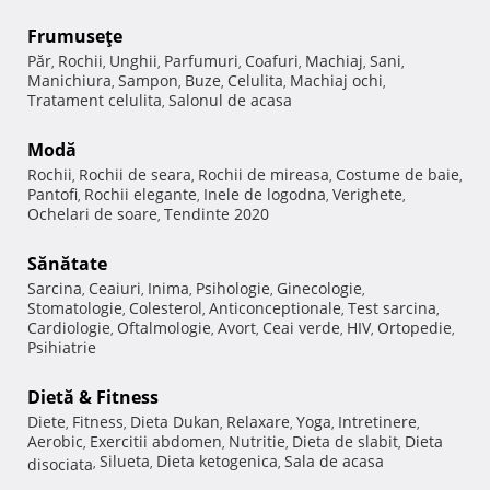
Frumuseţe
Păr
Rochii
Unghii
Parfumuri
Coafuri
Machiaj
Sani
,
,
,
,
,
,
,
Manichiura
Sampon
Buze
Celulita
Machiaj ochi
,
,
,
,
,
Tratament celulita
Salonul de acasa
,
Modă
Rochii
Rochii de seara
Rochii de mireasa
Costume de baie
,
,
,
,
Pantofi
Rochii elegante
Inele de logodna
Verighete
,
,
,
,
Ochelari de soare
Tendinte 2020
,
Sănătate
Sarcina
Ceaiuri
Inima
Psihologie
Ginecologie
,
,
,
,
,
Stomatologie
Colesterol
Anticonceptionale
Test sarcina
,
,
,
,
Cardiologie
Oftalmologie
Avort
Ceai verde
HIV
Ortopedie
,
,
,
,
,
,
Psihiatrie
Dietă & Fitness
Diete
Fitness
Dieta Dukan
Relaxare
Yoga
Intretinere
,
,
,
,
,
,
Aerobic
Exercitii abdomen
Nutritie
Dieta de slabit
Dieta
,
,
,
,
Silueta
Dieta ketogenica
Sala de acasa
disociata
,
,
,