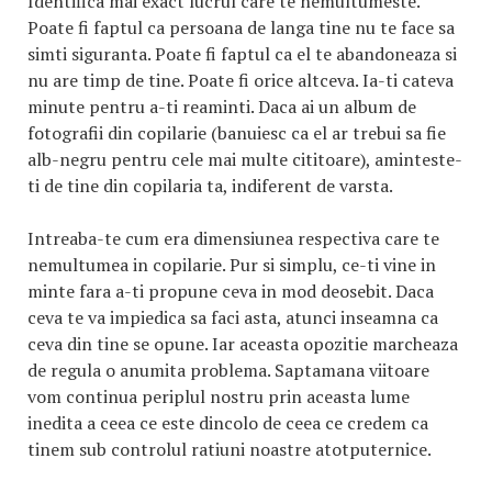
Identifica mai exact lucrul care te nemultumeste.
Poate fi faptul ca persoana de langa tine nu te face sa
simti siguranta. Poate fi faptul ca el te abandoneaza si
nu are timp de tine. Poate fi orice altceva. Ia-ti cateva
minute pentru a-ti reaminti. Daca ai un album de
fotografii din copilarie (banuiesc ca el ar trebui sa fie
alb-negru pentru cele mai multe cititoare), aminteste-
ti de tine din copilaria ta, indiferent de varsta.
Intreaba-te cum era dimensiunea respectiva care te
nemultumea in copilarie. Pur si simplu, ce-ti vine in
minte fara a-ti propune ceva in mod deosebit. Daca
ceva te va impiedica sa faci asta, atunci inseamna ca
ceva din tine se opune. Iar aceasta opozitie marcheaza
de regula o anumita problema. Saptamana viitoare
vom continua periplul nostru prin aceasta lume
inedita a ceea ce este dincolo de ceea ce credem ca
tinem sub controlul ratiuni noastre atotputernice.