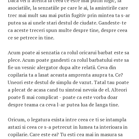
Daca vei fi atenta la ceea ce este mai putin logic, la
asociatiile, la senzatiile pe care le ai, la amintirile care
trec mai mult sau mai putin fugitiv prin mintea ta s-ar
putea sa ai unele stari destul de ciudate. Gandeste-te
ca aceste treceri spun multe despre tine, despre ceea
ce se petrece in tine.
Acum poate ai senzatia ca rolul oricarui barbat este sa
plece. Acum poate gandesti ca rolul barbatului este sa
fie un vesnic alergator dupa alte relatii. Ceva din
copilaria ta a lasat aceasta amprenta asupra ta. Ce?
Uneori este destul de simplu de vazut. Tatal tau poate
a plecat de acasa cand tu simteai nevoia de el. Alteori
poate fi mai complicat - poate ca este vorba doar
despre teama ca ceva l-ar putea lua de langa tine.
Oricum, o legatura exista intre ceea ce ti se intampla
astazi si ceea ce s-a petrecut in lumea ta interioara in
copilarie. Care este ea? Tu esti cea mai in masura sa