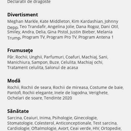
Declaratii de dragoste
Divertisment
Meghan Markle
Kate Middleton
Kim Kardashian
Johnny
,
,
,
Teo Trandafir
Angelina Jolie
Dana Rogoz
Dani Otil
Depp
,
,
,
,
,
Smiley
Andra
Delia
Gina Pistol
Justin Bieber
Melania
,
,
,
,
,
Program TV
Program Pro TV
Program Antena 1
Trump
,
,
,
Frumuseţe
Păr
Rochii
Unghii
Parfumuri
Coafuri
Machiaj
Sani
,
,
,
,
,
,
,
Manichiura
Sampon
Buze
Celulita
Machiaj ochi
,
,
,
,
,
Tratament celulita
Salonul de acasa
,
Modă
Rochii
Rochii de seara
Rochii de mireasa
Costume de baie
,
,
,
,
Pantofi
Rochii elegante
Inele de logodna
Verighete
,
,
,
,
Ochelari de soare
Tendinte 2020
,
Sănătate
Sarcina
Ceaiuri
Inima
Psihologie
Ginecologie
,
,
,
,
,
Stomatologie
Colesterol
Anticonceptionale
Test sarcina
,
,
,
,
Cardiologie
Oftalmologie
Avort
Ceai verde
HIV
Ortopedie
,
,
,
,
,
,