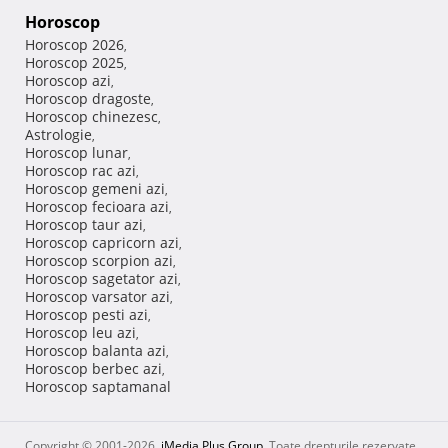
Horoscop
Horoscop 2026
,
Horoscop 2025
,
Horoscop azi
,
Horoscop dragoste
,
Horoscop chinezesc
,
Astrologie
,
Horoscop lunar
,
Horoscop rac azi
,
Horoscop gemeni azi
,
Horoscop fecioara azi
,
Horoscop taur azi
,
Horoscop capricorn azi
,
Horoscop scorpion azi
,
Horoscop sagetator azi
,
Horoscop varsator azi
,
Horoscop pesti azi
,
Horoscop leu azi
,
Horoscop balanta azi
,
Horoscop berbec azi
,
Horoscop saptamanal
Copyright © 2001-2026,
iMedia Plus Group
. Toate drepturile rezervate