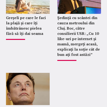
Greșeli pe care le faci
Ședință cu scântei din
la plajă și care îți
cauza metroului din
îmbătrânesc pielea
Cluj. Boc, către
fără să îți dai seama
consilierii USR: „Cu 10
like-uri pe internet și
mamă, mergeți acasă,
explicați la soție cât de
bun ați fost astăzi”