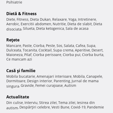
Psihiatrie
Dietă & Fitness
Diete
Fitness
Dieta Dukan
Relaxare
Yoga
Intretinere
,
,
,
,
,
,
Aerobic
Exercitii abdomen
Nutritie
Dieta de slabit
Dieta
,
,
,
,
Silueta
Dieta ketogenica
Sala de acasa
disociata
,
,
,
Reţete
Mancare
Paste
Ciorba
Peste
Sos
Salata
Cafea
Supa
,
,
,
,
,
,
,
,
Dulceata
Tocanita
Cocktail
Supa crema
Aperitive
Desert
,
,
,
,
,
,
Maioneza
Pilaf
Ciorba perisoare
Ciorba pui
Ciorba burta
,
,
,
,
,
Ce mancam azi
Casă şi familie
Mobila bucatarie
Amenajari interioare
Mobila
Canapele
,
,
,
,
Dormitoare
Design interior
Parenting
Jurnal de mama
,
,
,
Gravide
Femei curajoase
Autism
singura
,
,
,
Actualitate
Din culise
Interviu
Stirea zilei
Tema zilei
Iesirea din
,
,
,
,
Despărţiri celebre
Vesti Bune
Covid-19
Pandemie
autism
,
,
,
,