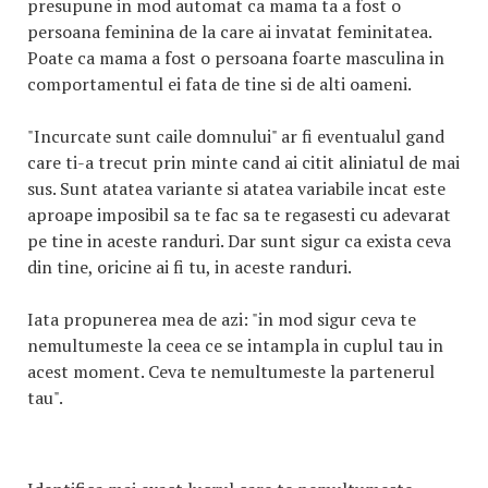
presupune in mod automat ca mama ta a fost o
persoana feminina de la care ai invatat feminitatea.
Poate ca mama a fost o persoana foarte masculina in
comportamentul ei fata de tine si de alti oameni.
"Incurcate sunt caile domnului" ar fi eventualul gand
care ti-a trecut prin minte cand ai citit aliniatul de mai
sus. Sunt atatea variante si atatea variabile incat este
aproape imposibil sa te fac sa te regasesti cu adevarat
pe tine in aceste randuri. Dar sunt sigur ca exista ceva
din tine, oricine ai fi tu, in aceste randuri.
Iata propunerea mea de azi: "in mod sigur ceva te
nemultumeste la ceea ce se intampla in cuplul tau in
acest moment. Ceva te nemultumeste la partenerul
tau".