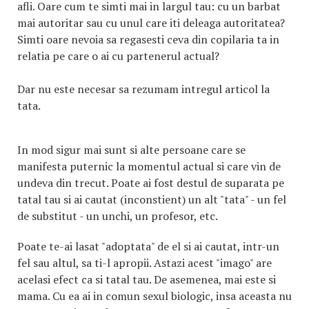
afli. Oare cum te simti mai in largul tau: cu un barbat
mai autoritar sau cu unul care iti deleaga autoritatea?
Simti oare nevoia sa regasesti ceva din copilaria ta in
relatia pe care o ai cu partenerul actual?
Dar nu este necesar sa rezumam intregul articol la
tata.
In mod sigur mai sunt si alte persoane care se
manifesta puternic la momentul actual si care vin de
undeva din trecut. Poate ai fost destul de suparata pe
tatal tau si ai cautat (inconstient) un alt "tata" - un fel
de substitut - un unchi, un profesor, etc.
Poate te-ai lasat "adoptata" de el si ai cautat, intr-un
fel sau altul, sa ti-l apropii. Astazi acest "imago" are
acelasi efect ca si tatal tau. De asemenea, mai este si
mama. Cu ea ai in comun sexul biologic, insa aceasta nu