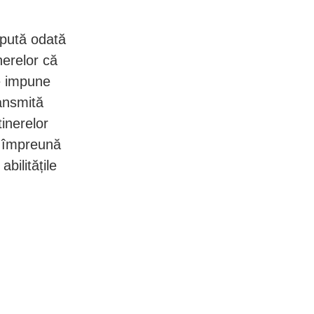
epută odată
nerelor că
te impune
ransmită
inerelor
ca împreună
bilitățile