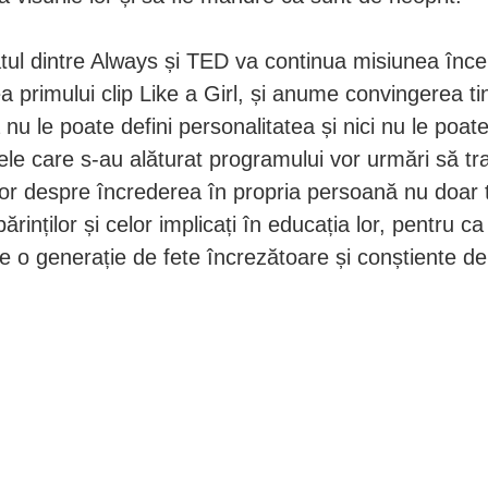
tul dintre Always și TED va continua misiunea înc
a primului clip Like a Girl, și anume convingerea ti
 nu le poate defini personalitatea și nici nu le poa
ele care s-au alăturat programului vor urmări să t
or despre încrederea în propria persoană nu doar t
 părinților și celor implicați în educația lor, pentru 
e o generație de fete încrezătoare și conștiente de a