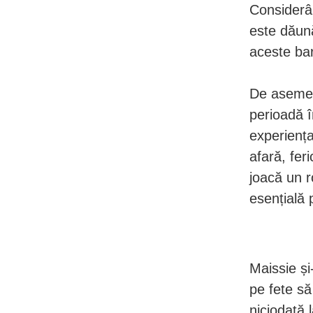
Considerân
este dăun
aceste bar
De asemene
perioadă î
experiența
afară, fer
joacă un r
esențială 
Maissie și
pe fete să
niciodată 