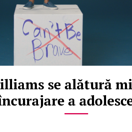
illiams se alătură m
încurajare a adolesc