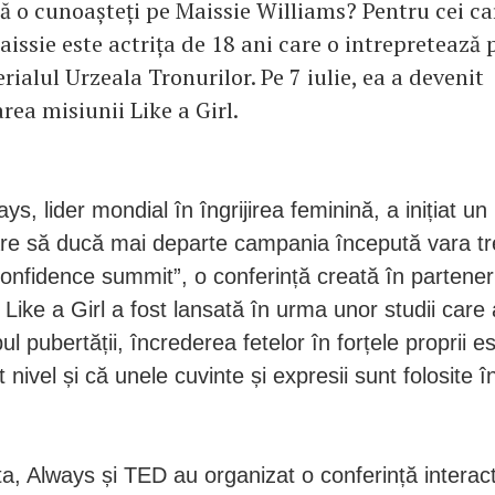
ă o cunoașteți pe Maissie Williams? Pentru cei ca
issie este actrița de 18 ani care o intrepretează 
erialul Urzeala Tronurilor. Pe 7 iulie, ea a devenit
rea misiunii Like a Girl.
ays, lider mondial în îngrijirea feminină, a inițiat un
re să ducă mai departe campania începută vara tr
onfidence summit”, o conferință creată în partener
ike a Girl a fost lansată în urma unor studii care 
ul pubertății, încrederea fetelor în forțele proprii es
 nivel și că unele cuvinte și expresii sunt folosite 
a, Always și TED au organizat o conferință interac