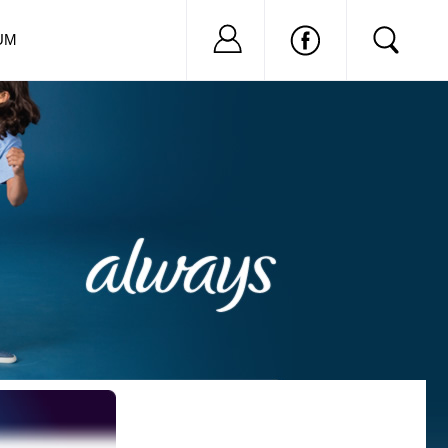
Nu ai cont?
Inregistreaza-
UM