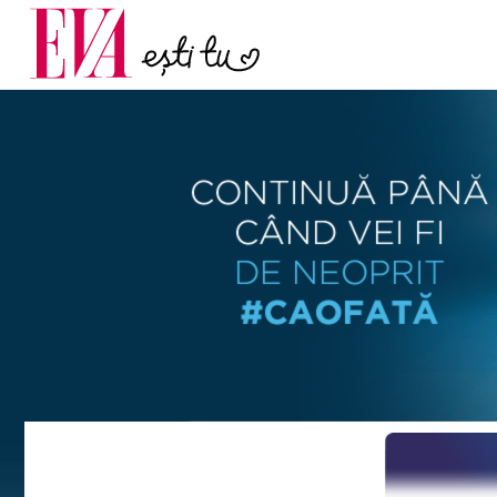
menopauză și când ar t
Carieră
la medic
Actualitate