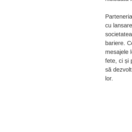
Parteneria
cu lansare
societatea
bariere. C
mesajele l
fete, ci și
să dezvolt
lor.