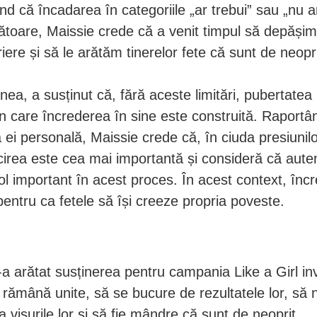
d că încadarea în categoriile „ar trebui” sau „nu ar
ătoare, Maissie crede că a venit timpul să depăși
iere și să le arătăm tinerelor fete că sunt de neopri
a, a susținut că, fără aceste limitări, pubertatea 
n care încrederea în sine este construită. Raportâ
 ei personală, Maissie crede că, în ciuda presiunilo
icirea este cea mai importantă și consideră că auten
ol important în acest proces. În acest context, înc
pentru ca fetele să își creeze propria poveste.
-a arătat susținerea pentru campania Like a Girl in
 rămână unite, să se bucure de rezultatele lor, să 
la visurile lor și să fie mândre că sunt de neoprit.