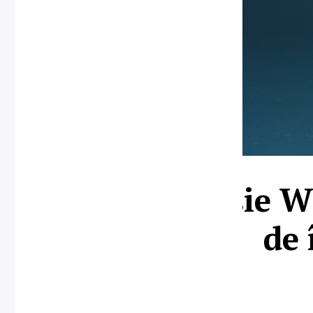
Maissie W
de 