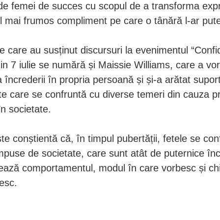
 de femei de succes cu scopul de a transforma expr
el mai frumos compliment pe care o tânără l-ar pute
le care au susținut discursuri la evenimentul “Conf
n 7 iulie se numără și Maissie Williams, care a vor
 încrederii în propria persoană și și-a arătat suport
ete care se confruntă cu diverse temeri din cauza pr
în societate.
te conștientă că, în timpul pubertății, fetele se con
 impuse de societate, care sunt atât de puternice înc
nează comportamentul, modul în care vorbesc și chia
esc.