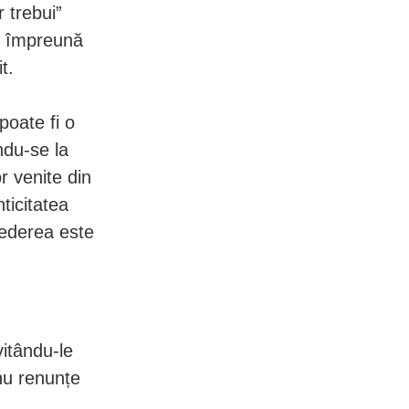
 trebui”
m împreună
t.
poate fi o
ndu-se la
r venite din
ticitatea
rederea este
vitându-le
nu renunțe