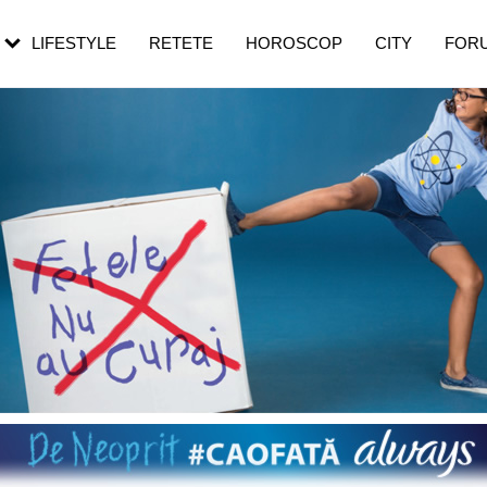
rebui să mergi
și 60 de ani. De ce te trezești mai des
pe măsură ce înaintezi în vârstă
LIFESTYLE
RETETE
HOROSCOP
CITY
FOR