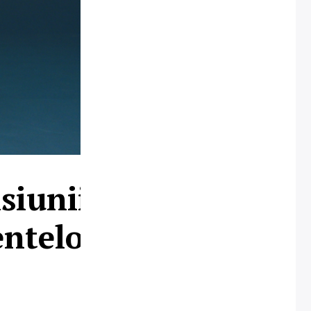
isiunii Always
entelor