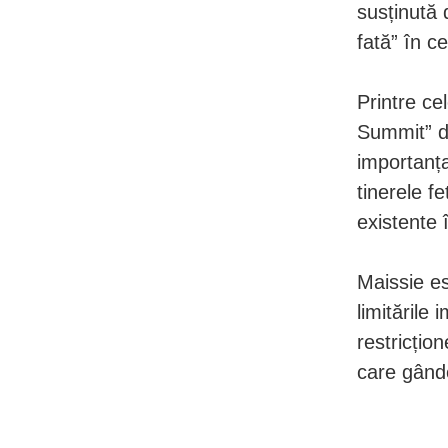
susținută
fată” în c
Printre ce
Summit” di
importanța
tinerele f
existente 
Maissie es
limitările
restricțio
care gând