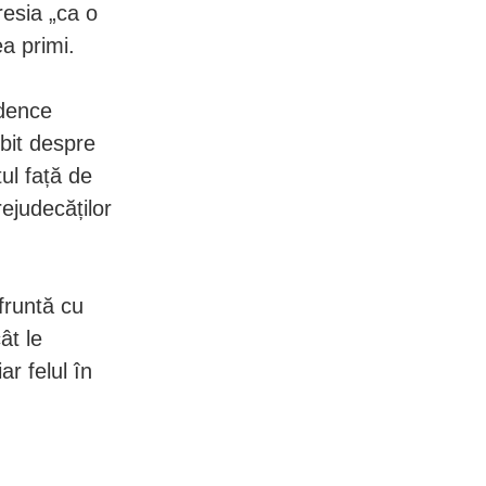
esia „ca o
a primi.
idence
bit despre
ul față de
ejudecăților
fruntă cu
ât le
r felul în