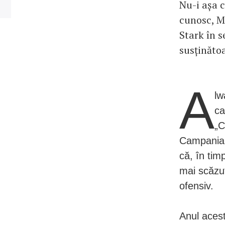
Nu-i așa c
cunosc, Ma
Stark în s
susținătoa
A
lw
ca
„C
Campania L
că, în timp
mai scăzut
ofensiv.
Anul acest