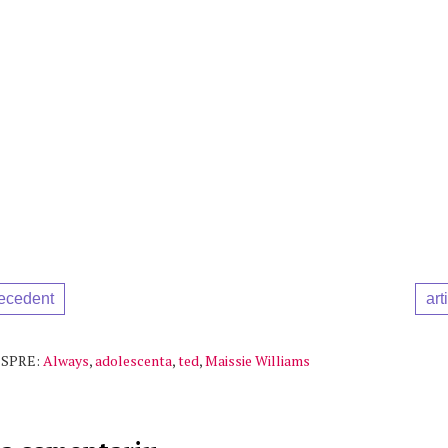
recedent
art
SPRE:
Always
,
adolescenta
,
ted
,
Maissie Williams