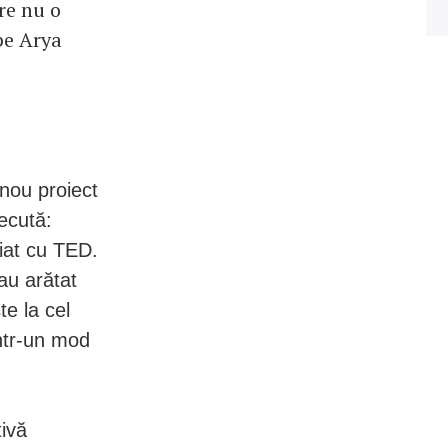
re nu o
pe Arya
 nou proiect
ecută:
iat cu TED.
au arătat
te la cel
într-un mod
tivă