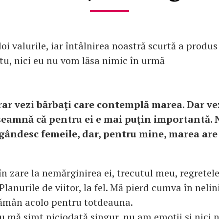
i valurile, iar întâlnirea noastră scurtă a produs
 tu, nici eu nu vom lăsa nimic în urmă
 rar vezi bărbaţi care contemplă marea. Dar ve
seamnă că pentru ei e mai puţin importantă. N
 gândesc femeile, dar, pentru mine, marea are
n zare la nemărginirea ei, trecutul meu, regretel
 Planurile de viitor, la fel. Mă pierd cumva în nelin
 rămân acolo pentru totdeauna.
 mă simt niciodată singur, nu am emoţii şi nici ne