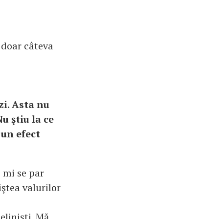
 doar câteva
zi. Asta nu
u ştiu la ce
 un efect
e mi se par
iştea valurilor
linişti. Mă