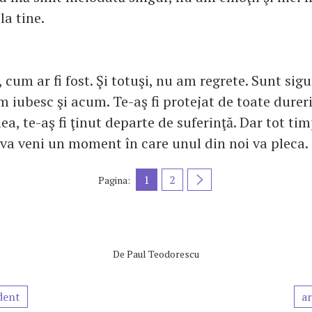
la tine.
, cum ar fi fost. Şi totuşi, nu am regrete. Sunt sigur
um iubesc şi acum. Te-aş fi protejat de toate dureril
a, te-aş fi ţinut departe de suferinţă. Dar tot tim
 va veni un moment în care unul din noi va pleca.
1
2
Pagina:
De
Paul Teodorescu
dent
ar