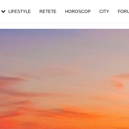
rezești mai des
Cât durează, cum te pregătești și cât
i în vârstă
de dureroasă este investigația
LIFESTYLE
RETETE
HOROSCOP
CITY
FOR