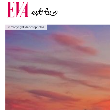
și 60 de ani. De ce te t
Carieră
pe măsură ce înaintez
Actualitate
© Copyright: depositphotos