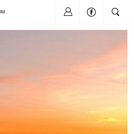
Nu ai cont?
Inregistreaza-
UM