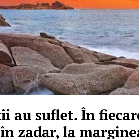
ii au suflet. În fiecar
 în zadar, la margine