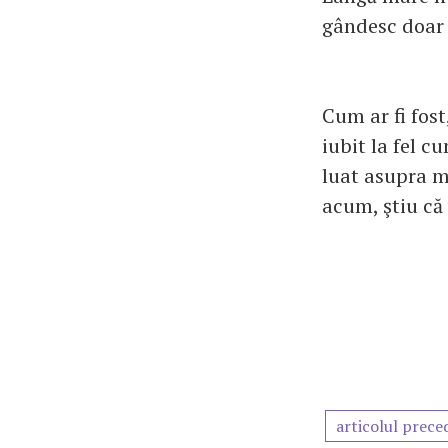
gândesc doar 
Cum ar fi fost
iubit la fel c
luat asupra me
acum, ştiu că
articolul prece