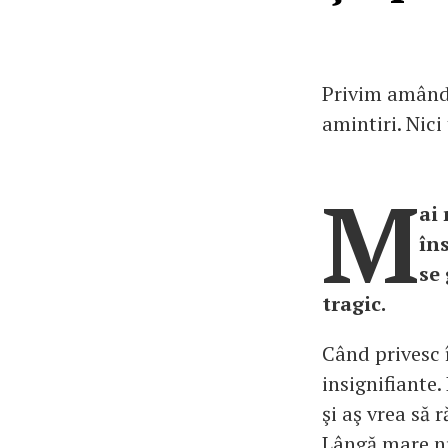
Privim amândo
amintiri. Nici
M
ai
în
se
tragic.
Când privesc î
insignifiante.
şi aş vrea să
Lângă mare nu