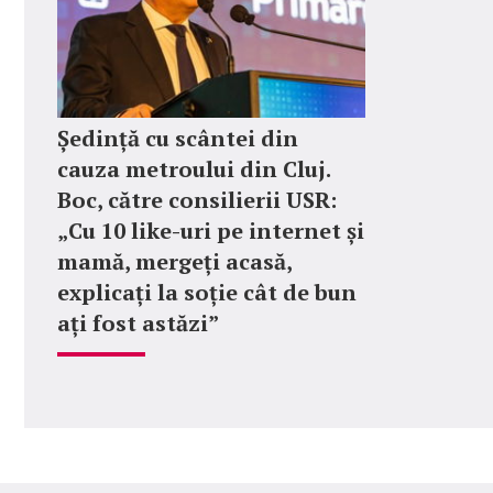
Ședință cu scântei din
cauza metroului din Cluj.
Boc, către consilierii USR:
„Cu 10 like-uri pe internet și
mamă, mergeți acasă,
explicați la soție cât de bun
ați fost astăzi”