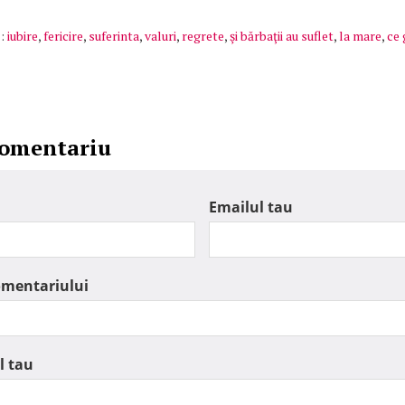
:
iubire
,
fericire
,
suferinta
,
valuri
,
regrete
,
şi bărbaţii au suflet
,
la mare
,
ce 
comentariu
Emailul tau
omentariului
l tau