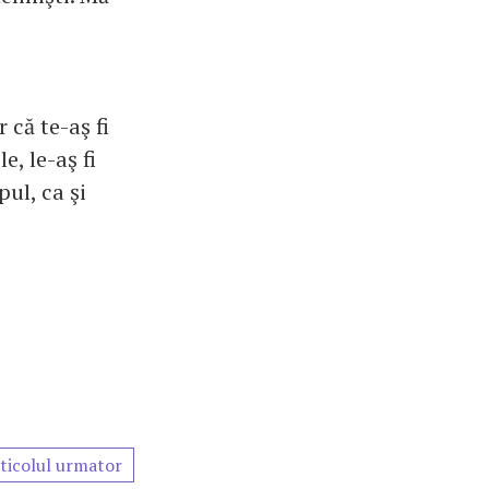
 că te-aş fi
e, le-aş fi
pul, ca şi
ticolul urmator