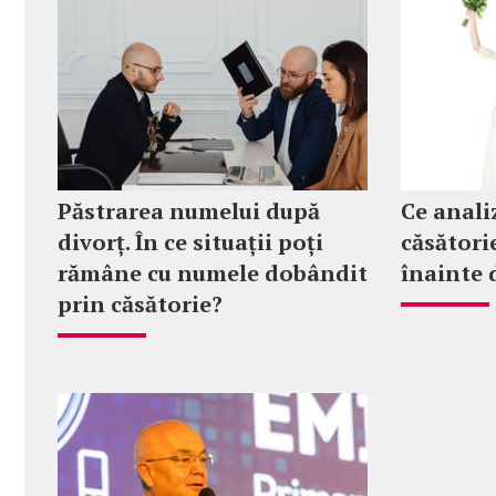
Păstrarea numelui după
Ce anali
divorț. În ce situații poți
căsătorie
rămâne cu numele dobândit
înainte 
prin căsătorie?