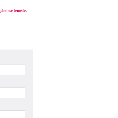
gândesc femeile
,