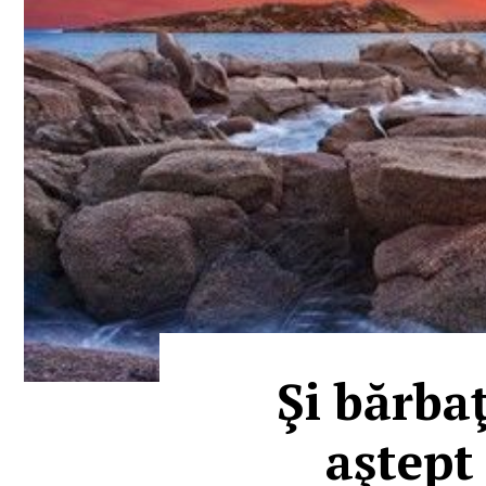
Şi bărbaţ
aştept