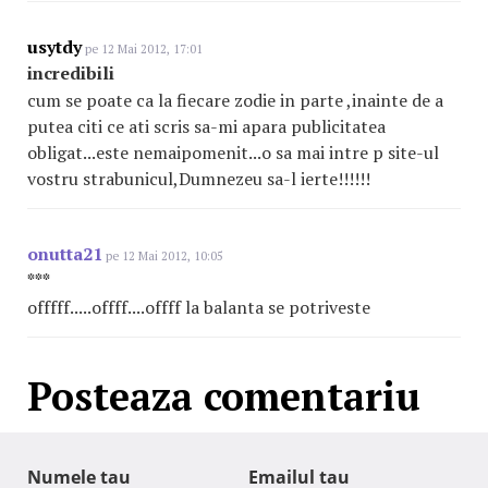
usytdy
pe 12 Mai 2012, 17:01
incredibili
cum se poate ca la fiecare zodie in parte ,inainte de a
putea citi ce ati scris sa-mi apara publicitatea
obligat...este nemaipomenit...o sa mai intre p site-ul
vostru strabunicul,Dumnezeu sa-l ierte!!!!!!
onutta21
pe 12 Mai 2012, 10:05
***
offfff.....offff....offff la balanta se potriveste
Posteaza comentariu
Numele tau
Emailul tau