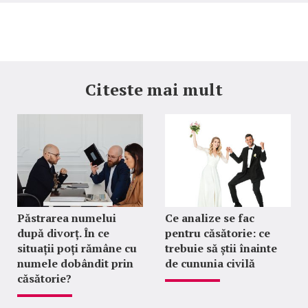
Citeste mai mult
Păstrarea numelui
Ce analize se fac
după divorț. În ce
pentru căsătorie: ce
situații poți rămâne cu
trebuie să știi înainte
numele dobândit prin
de cununia civilă
căsătorie?