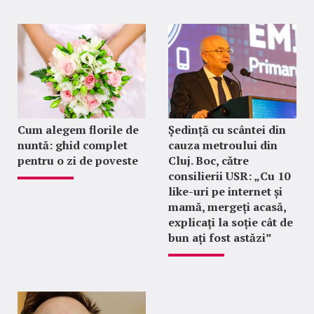
Cum alegem florile de
Ședință cu scântei din
nuntă: ghid complet
cauza metroului din
pentru o zi de poveste
Cluj. Boc, către
consilierii USR: „Cu 10
like-uri pe internet și
mamă, mergeți acasă,
explicați la soție cât de
bun ați fost astăzi”