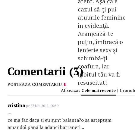
atent. Aşa că e
cazul să-ţi pui
atuurile feminine
în evidenţă.
Aranjează-te
puţin, îmbracă o
lenjerie sexy şi
schimbă-ţi
coafura, iar
Comentarii (3)
iubitul tău va fi
resuscitat!
POSTEAZA COMENTARIU
Afiseaza:
Cele mai recente
|
Cronol
cristina
pe 23 Mai 2012, 00:59
...
ce ma fac daca si eu sunt balanta?o sa asteptam
amandoi pana la adanci batraneti...