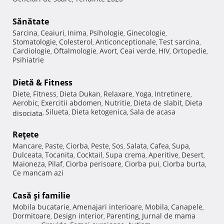
Sănătate
Sarcina
Ceaiuri
Inima
Psihologie
Ginecologie
,
,
,
,
,
Stomatologie
Colesterol
Anticonceptionale
Test sarcina
,
,
,
,
Cardiologie
Oftalmologie
Avort
Ceai verde
HIV
Ortopedie
,
,
,
,
,
,
Psihiatrie
Dietă & Fitness
Diete
Fitness
Dieta Dukan
Relaxare
Yoga
Intretinere
,
,
,
,
,
,
Aerobic
Exercitii abdomen
Nutritie
Dieta de slabit
Dieta
,
,
,
,
Silueta
Dieta ketogenica
Sala de acasa
disociata
,
,
,
Reţete
Mancare
Paste
Ciorba
Peste
Sos
Salata
Cafea
Supa
,
,
,
,
,
,
,
,
Dulceata
Tocanita
Cocktail
Supa crema
Aperitive
Desert
,
,
,
,
,
,
Maioneza
Pilaf
Ciorba perisoare
Ciorba pui
Ciorba burta
,
,
,
,
,
Ce mancam azi
Casă şi familie
Mobila bucatarie
Amenajari interioare
Mobila
Canapele
,
,
,
,
Dormitoare
Design interior
Parenting
Jurnal de mama
,
,
,