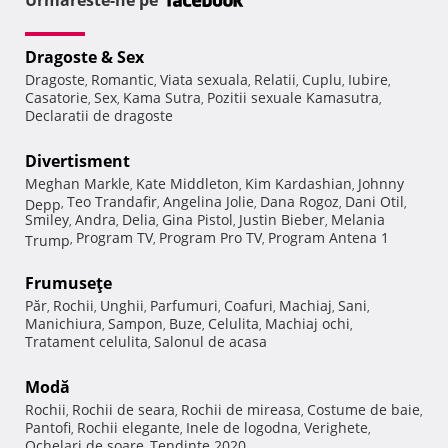
Urmareste-ne pe
Dragoste & Sex
Dragoste
Romantic
Viata sexuala
Relatii
Cuplu
Iubire
,
,
,
,
,
,
Casatorie
Sex
Kama Sutra
Pozitii sexuale Kamasutra
,
,
,
,
Declaratii de dragoste
Divertisment
Meghan Markle
Kate Middleton
Kim Kardashian
Johnny
,
,
,
Teo Trandafir
Angelina Jolie
Dana Rogoz
Dani Otil
Depp
,
,
,
,
,
Smiley
Andra
Delia
Gina Pistol
Justin Bieber
Melania
,
,
,
,
,
Program TV
Program Pro TV
Program Antena 1
Trump
,
,
,
Frumuseţe
Păr
Rochii
Unghii
Parfumuri
Coafuri
Machiaj
Sani
,
,
,
,
,
,
,
Manichiura
Sampon
Buze
Celulita
Machiaj ochi
,
,
,
,
,
Tratament celulita
Salonul de acasa
,
Modă
Rochii
Rochii de seara
Rochii de mireasa
Costume de baie
,
,
,
,
Pantofi
Rochii elegante
Inele de logodna
Verighete
,
,
,
,
Ochelari de soare
Tendinte 2020
,