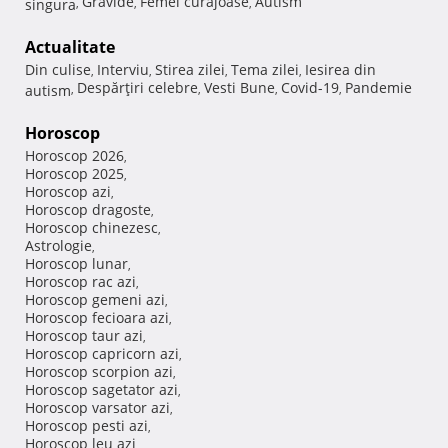
Gravide
Femei curajoase
Autism
singura
,
,
,
Actualitate
Din culise
Interviu
Stirea zilei
Tema zilei
Iesirea din
,
,
,
,
Despărţiri celebre
Vesti Bune
Covid-19
Pandemie
autism
,
,
,
,
Horoscop
Horoscop 2026
,
Horoscop 2025
,
Horoscop azi
,
Horoscop dragoste
,
Horoscop chinezesc
,
Astrologie
,
Horoscop lunar
,
Horoscop rac azi
,
Horoscop gemeni azi
,
Horoscop fecioara azi
,
Horoscop taur azi
,
Horoscop capricorn azi
,
Horoscop scorpion azi
,
Horoscop sagetator azi
,
Horoscop varsator azi
,
Horoscop pesti azi
,
Horoscop leu azi
,