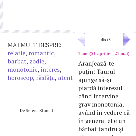
1
din
13
MAI MULT DESPRE:
relatie
,
romantic
,
Taur (21 aprilie - 21 mai)
barbat
,
zodie
,
Aranjează-te
monotonie
,
interes
,
puţin! Taurul
horoscop
,
răsfăţa
,
atent
ajunge să-şi
piardă interesul
când intervine
grav monotonia,
De
Selena Stamate
având în vedere că
în general el e un
bărbat tandru şi