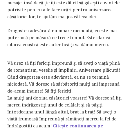
mesaje, însă dacă ție îți este dificil să găsești cuvintele
potrivite pentru a le face urări pentru aniversarea
căsătoriei lor, te ajutăm mai jos câteva idei.
Dragostea adevărată nu moare niciodată, ci este mai
puternică pe măsură ce trece timpul. Este clar că
iubirea voastră este autentică și va dăinui mereu.
Vă urez să fiți fericiți împreună și să aveți o viață plină
de romantism, veselie și împliniri. Aniversare plăcută!
Când dragostea este adevărată, ea nu se termină
niciodată. Vă doresc să sărbătoriți mulți ani împreună
de-acum înainte! Să fiți fericiți!
La mulți ani de ziua căsătoriei voastre! Vă doresc să fiți
mereu îndrăgostiți unul de celălalt și să pășiți
întotdeauna unul lângă altul, braț la braț! Să aveți o
viață frumoasă împreună și rămâneți mereu la fel de
îndrăgostiți ca acum!
Citește continuarea pe