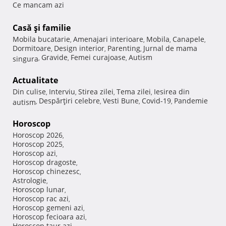
Ce mancam azi
Casă şi familie
Mobila bucatarie
Amenajari interioare
Mobila
Canapele
,
,
,
,
Dormitoare
Design interior
Parenting
Jurnal de mama
,
,
,
Gravide
Femei curajoase
Autism
singura
,
,
,
Actualitate
Din culise
Interviu
Stirea zilei
Tema zilei
Iesirea din
,
,
,
,
Despărţiri celebre
Vesti Bune
Covid-19
Pandemie
autism
,
,
,
,
Horoscop
Horoscop 2026
,
Horoscop 2025
,
Horoscop azi
,
Horoscop dragoste
,
Horoscop chinezesc
,
Astrologie
,
Horoscop lunar
,
Horoscop rac azi
,
Horoscop gemeni azi
,
Horoscop fecioara azi
,
Horoscop taur azi