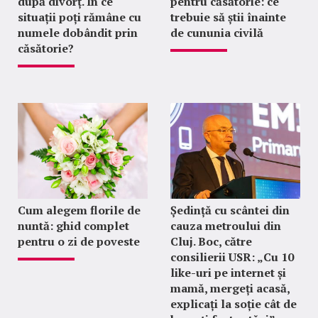
după divorț. În ce
pentru căsătorie: ce
situații poți rămâne cu
trebuie să știi înainte
numele dobândit prin
de cununia civilă
căsătorie?
Cum alegem florile de
Ședință cu scântei din
nuntă: ghid complet
cauza metroului din
pentru o zi de poveste
Cluj. Boc, către
consilierii USR: „Cu 10
like-uri pe internet și
mamă, mergeți acasă,
explicați la soție cât de