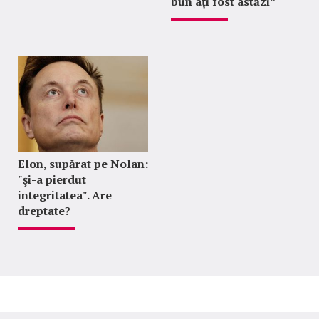
bun ați fost astăzi”
Elon, supărat pe Nolan:
"şi-a pierdut
integritatea". Are
dreptate?