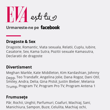
Urmareste-ne pe
Dragoste & Sex
Dragoste
Romantic
Viata sexuala
Relatii
Cuplu
Iubire
,
,
,
,
,
,
Casatorie
Sex
Kama Sutra
Pozitii sexuale Kamasutra
,
,
,
,
Declaratii de dragoste
Divertisment
Meghan Markle
Kate Middleton
Kim Kardashian
Johnny
,
,
,
Teo Trandafir
Angelina Jolie
Dana Rogoz
Dani Otil
Depp
,
,
,
,
,
Smiley
Andra
Delia
Gina Pistol
Justin Bieber
Melania
,
,
,
,
,
Program TV
Program Pro TV
Program Antena 1
Trump
,
,
,
Frumuseţe
Păr
Rochii
Unghii
Parfumuri
Coafuri
Machiaj
Sani
,
,
,
,
,
,
,
Manichiura
Sampon
Buze
Celulita
Machiaj ochi
,
,
,
,
,