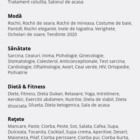
Tratament celulita
Salonul de acasa
,
Modă
Rochii
Rochii de seara
Rochii de mireasa
Costume de baie
,
,
,
,
Pantofi
Rochii elegante
Inele de logodna
Verighete
,
,
,
,
Ochelari de soare
Tendinte 2020
,
Sănătate
Sarcina
Ceaiuri
Inima
Psihologie
Ginecologie
,
,
,
,
,
Stomatologie
Colesterol
Anticonceptionale
Test sarcina
,
,
,
,
Cardiologie
Oftalmologie
Avort
Ceai verde
HIV
Ortopedie
,
,
,
,
,
,
Psihiatrie
Dietă & Fitness
Diete
Fitness
Dieta Dukan
Relaxare
Yoga
Intretinere
,
,
,
,
,
,
Aerobic
Exercitii abdomen
Nutritie
Dieta de slabit
Dieta
,
,
,
,
Silueta
Dieta ketogenica
Sala de acasa
disociata
,
,
,
Reţete
Mancare
Paste
Ciorba
Peste
Sos
Salata
Cafea
Supa
,
,
,
,
,
,
,
,
Dulceata
Tocanita
Cocktail
Supa crema
Aperitive
Desert
,
,
,
,
,
,
Maioneza
Pilaf
Ciorba perisoare
Ciorba pui
Ciorba burta
,
,
,
,
,