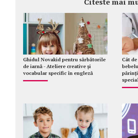
Citeste mai mu
Ghidul Novakid pentru sărbătorile
Cât de
de iarnă - Ateliere creative și
bebelu
vocabular specific în engleză
părinț
special