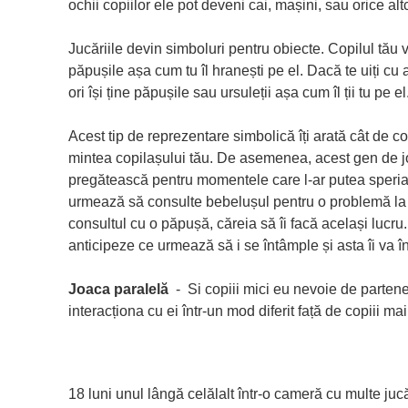
ochii copiilor ele pot deveni cai, mașini, sau orice alt
Jucăriile devin simboluri pentru obiecte. Copilul tău 
păpușile așa cum tu îl hranești pe el. Dacă te uiți cu
ori își ține păpușile sau ursuleții așa cum îl ții tu pe el
Acest tip de reprezentare simbolică îți arată cât de
mintea copilașului tău. De asemenea, acest gen de jo
pregătească pentru momentele care l-ar putea speria
urmează să consulte bebelușul pentru o problemă la 
consultul cu o păpușă, căreia să îi facă același lucru. 
anticipeze ce urmează să i se întâmple și asta îi va în
Joaca paralelă
- Si copiii mici eu nevoie de partene
interacționa cu ei într-un mod diferit față de copiii mai
18 luni unul lângă celălalt într-o cameră cu multe juc