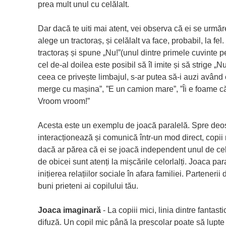
prea mult unul cu celălalt.
Dar dacă te uiti mai atent, vei observa că ei se urmă
alege un tractoraș, și celălalt va face, probabil, la fel
tractoraș și spune „Nu!”(unul dintre primele cuvinte pe
cel de-al doilea este posibil să îl imite și să strige „
ceea ce privește limbajul, s-ar putea să-i auzi având
merge cu mașina”, ”E un camion mare”, ”Îi e foame c
Vroom vroom!”
Acesta este un exemplu de joacă paralelă. Spre deos
interacționează și comunică într-un mod direct, copii 
dacă ar părea că ei se joacă independent unul de celă
de obicei sunt atenți la mișcările celorlalți. Joaca pa
inițierea relațiilor sociale în afara familiei. Partenerii
buni prieteni ai copilului tău.
Joaca imaginară
- La copiii mici, linia dintre fantast
difuză. Un copil mic până la preșcolar poate să lupte