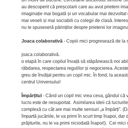
au descoperit că preșcolarii care au avut prieteni i
imaginație mai bogată și un vocabular mai dezvoltat de
mai veseli și mai sociabili cu colegii de clasă. Interes
nu le spuseseră părinților despre prietenii lor imagina
Joaca colaborativă
- Copiii mici progresează de la s
joaca colaborativă.
o etapă în care copilul învață să stăpânească noi abilit
răbdarea, respectarea regulilor și negocierea. Aces
greu de învățat pentru un copil mic. În fond, la aceast
centrul Universului!
Împărțitul
- Când un copil mic vrea ceva, gândul că v
lucru este de nesuportat. Asimilarea ideii că lucruril
complexă cu cât are mai multe sensuri „a împărți”. (Dac
împartă jucăriile, le va primi în scurt timp înapoi, dar 
prăjiturile, nu le va primi niciodată înapoi!). Cei mic