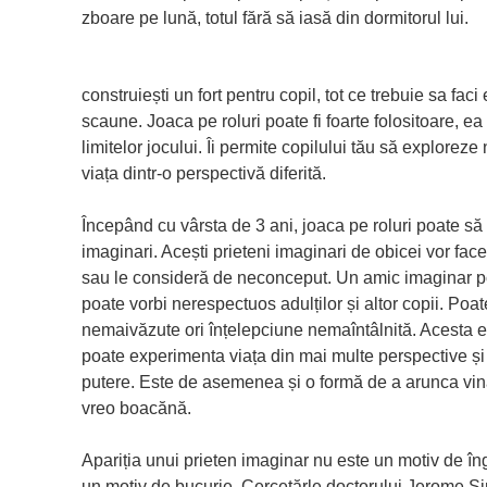
zboare pe lună, totul fără să iasă din dormitorul lui.
construiești un fort pentru copil, tot ce trebuie sa fac
scaune. Joaca pe roluri poate fi foarte folositoare, ea 
limitelor jocului. Îi permite copilului tău să explorez
viața dintr-o perspectivă diferită.
Începând cu vârsta de 3 ani, joaca pe roluri poate să
imaginari. Acești prieteni imaginari de obicei vor face 
sau le consideră de neconceput. Un amic imaginar poa
poate vorbi nerespectuos adulților și altor copii. Poa
nemaivăzute ori înțelepciune nemaîntâlnită. Acesta e
poate experimenta viața din mai multe perspective și
putere. Este de asemenea și o formă de a arunca vin
vreo boacănă.
Apariția unui prieten imaginar nu este un motiv de îng
un motiv de bucurie. Cercetărle doctorului Jerome Si