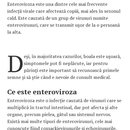
Enteroviroza este una dintre cele mai frecvente
infecții virale care afectează copiii, mai ales în sezonul
cald. Este cauzată de un grup de virusuri numite
enterovirusuri, care se transmit ușor de la o persoană
la alta.
D
eși, în majoritatea cazurilor, boala este ușoară,
simptomele pot fi neplăcute, iar pentru
părinți este important să recunoască primele
semne și să știe când e nevoie de consult medical.
Ce este enteroviroza
Enteroviroza este o infecție cauzată de virusuri care se
multiplică în tractul intestinal, dar pot afecta și alte
organe, precum pielea, gâtul sau sistemul nervos.
Există mai multe tipuri de enterovirusuri, cele mai
cunoscute fiind coxsackievirusurile și echovirusurile.