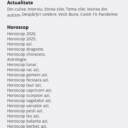
Actualitate
Din culise
Interviu
Stirea zilei
Tema zilei
Iesirea din
,
,
,
,
Despărţiri celebre
Vesti Bune
Covid-19
Pandemie
autism
,
,
,
,
Horoscop
Horoscop 2026
,
Horoscop 2025
,
Horoscop azi
,
Horoscop dragoste
,
Horoscop chinezesc
,
Astrologie
,
Horoscop lunar
,
Horoscop rac azi
,
Horoscop gemeni azi
,
Horoscop fecioara azi
,
Horoscop taur azi
,
Horoscop capricorn azi
,
Horoscop scorpion azi
,
Horoscop sagetator azi
,
Horoscop varsator azi
,
Horoscop pesti azi
,
Horoscop leu azi
,
Horoscop balanta azi
,
Horoscop berbec azi
,