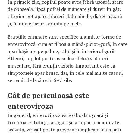
În primele zile, copilul poate avea febră ușoară, stare
de oboseală, lipsa poftei de mâncare și dureri în gât.
Ulterior pot apărea dureri abdominale, diaree ușoară
și, în unele cazuri, erupții pe piele.
Erupțiile cutanate sunt specifice anumitor forme de
enteroviroză, cum ar fi boala mână-picior-gură, în care
apar bășicuțe pe palme, tălpi și în interiorul gurii.
Alteori, copilul poate avea doar febră și dureri
musculare, fără erupții vizibile. Important este că
simptomele apar brusc, dar, în cele mai multe cazuri,
se remit de la sine în 5–7 zile.
Cât de periculoasă este
enteroviroza
În general, enteroviroza este o boală ușoară și
trecătoare. Totuși, la sugari și la copiii cu imunitate
scăzută, virusul poate provoca complicații, cum ar fi