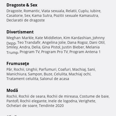
Dragoste & Sex
Dragoste
Romantic
Viata sexuala
Relatii
Cuplu
Iubire
,
,
,
,
,
,
Casatorie
Sex
Kama Sutra
Pozitii sexuale Kamasutra
,
,
,
,
Declaratii de dragoste
Divertisment
Meghan Markle
Kate Middleton
Kim Kardashian
Johnny
,
,
,
Teo Trandafir
Angelina Jolie
Dana Rogoz
Dani Otil
Depp
,
,
,
,
,
Smiley
Andra
Delia
Gina Pistol
Justin Bieber
Melania
,
,
,
,
,
Program TV
Program Pro TV
Program Antena 1
Trump
,
,
,
Frumuseţe
Păr
Rochii
Unghii
Parfumuri
Coafuri
Machiaj
Sani
,
,
,
,
,
,
,
Manichiura
Sampon
Buze
Celulita
Machiaj ochi
,
,
,
,
,
Tratament celulita
Salonul de acasa
,
Modă
Rochii
Rochii de seara
Rochii de mireasa
Costume de baie
,
,
,
,
Pantofi
Rochii elegante
Inele de logodna
Verighete
,
,
,
,
Ochelari de soare
Tendinte 2020
,