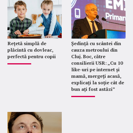
Rețetă simplă de
Ședință cu scântei din
plăcintă cu dovleac,
cauza metroului din
perfectă pentru copii
Cluj. Boc, către
consilierii USR: „Cu 10
like-uri pe internet și
mamă, mergeți acasă,
explicați la soție cât de
bun ați fost astăzi”