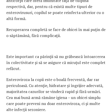
anticorpi care oferă imunitate față de tulpina
respectivă, dar, pentru că există multe tipuri de
enterovirusuri, copilul se poate reinfecta ulterior cu o
altă formă.
Recuperarea completă se face de obicei în mai puțin de
o săptămână, fără complicații.
Este important ca părinții să nu grăbească întoarcerea
în colectivitate și să se asigure că micuțul este complet
refăcut.
Enteroviroza la copii este o boală frecventă, dar rar
periculoasă. Cu atenție, hidratare și îngrijire adecvată,
majoritatea cazurilor se vindecă rapid și fără urmări.
Cea mai bună armă rămâne igiena – un obicei simplu
care poate preveni nu doar enteroviroza, ci și multe
alte infecții sezoniere.