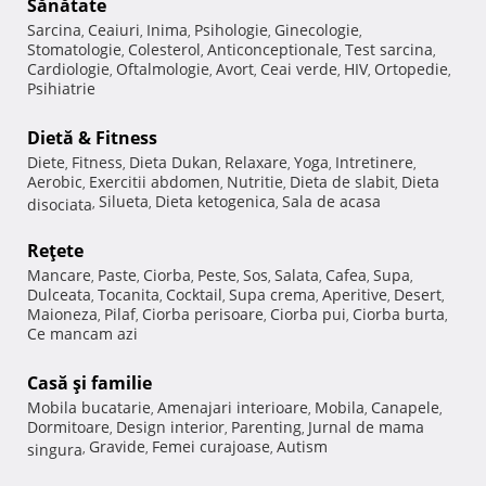
Sănătate
Sarcina
Ceaiuri
Inima
Psihologie
Ginecologie
,
,
,
,
,
Stomatologie
Colesterol
Anticonceptionale
Test sarcina
,
,
,
,
Cardiologie
Oftalmologie
Avort
Ceai verde
HIV
Ortopedie
,
,
,
,
,
,
Psihiatrie
Dietă & Fitness
Diete
Fitness
Dieta Dukan
Relaxare
Yoga
Intretinere
,
,
,
,
,
,
Aerobic
Exercitii abdomen
Nutritie
Dieta de slabit
Dieta
,
,
,
,
Silueta
Dieta ketogenica
Sala de acasa
disociata
,
,
,
Reţete
Mancare
Paste
Ciorba
Peste
Sos
Salata
Cafea
Supa
,
,
,
,
,
,
,
,
Dulceata
Tocanita
Cocktail
Supa crema
Aperitive
Desert
,
,
,
,
,
,
Maioneza
Pilaf
Ciorba perisoare
Ciorba pui
Ciorba burta
,
,
,
,
,
Ce mancam azi
Casă şi familie
Mobila bucatarie
Amenajari interioare
Mobila
Canapele
,
,
,
,
Dormitoare
Design interior
Parenting
Jurnal de mama
,
,
,
Gravide
Femei curajoase
Autism
singura
,
,
,