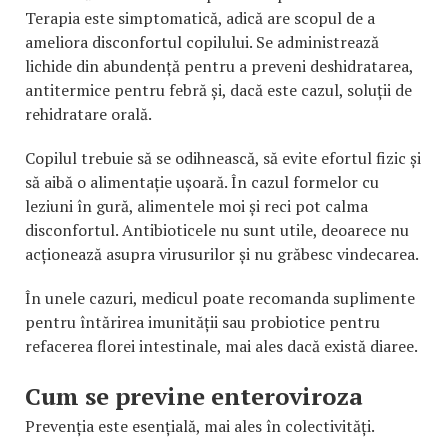
Terapia este simptomatică, adică are scopul de a
ameliora disconfortul copilului. Se administrează
lichide din abundență pentru a preveni deshidratarea,
antitermice pentru febră și, dacă este cazul, soluții de
rehidratare orală.
Copilul trebuie să se odihnească, să evite efortul fizic și
să aibă o alimentație ușoară. În cazul formelor cu
leziuni în gură, alimentele moi și reci pot calma
disconfortul. Antibioticele nu sunt utile, deoarece nu
acționează asupra virusurilor și nu grăbesc vindecarea.
În unele cazuri, medicul poate recomanda suplimente
pentru întărirea imunității sau probiotice pentru
refacerea florei intestinale, mai ales dacă există diaree.
Cum se previne enteroviroza
Prevenția este esențială, mai ales în colectivități.