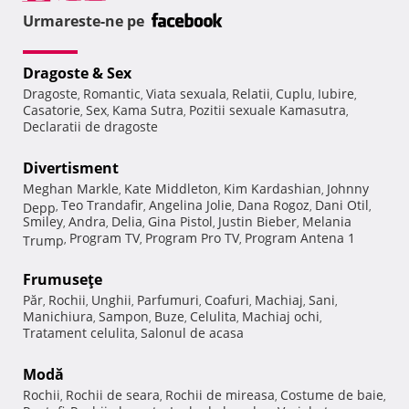
Urmareste-ne pe
Dragoste & Sex
Dragoste
Romantic
Viata sexuala
Relatii
Cuplu
Iubire
,
,
,
,
,
,
Casatorie
Sex
Kama Sutra
Pozitii sexuale Kamasutra
,
,
,
,
Declaratii de dragoste
Divertisment
Meghan Markle
Kate Middleton
Kim Kardashian
Johnny
,
,
,
Teo Trandafir
Angelina Jolie
Dana Rogoz
Dani Otil
Depp
,
,
,
,
,
Smiley
Andra
Delia
Gina Pistol
Justin Bieber
Melania
,
,
,
,
,
Program TV
Program Pro TV
Program Antena 1
Trump
,
,
,
Frumuseţe
Păr
Rochii
Unghii
Parfumuri
Coafuri
Machiaj
Sani
,
,
,
,
,
,
,
Manichiura
Sampon
Buze
Celulita
Machiaj ochi
,
,
,
,
,
Tratament celulita
Salonul de acasa
,
Modă
Rochii
Rochii de seara
Rochii de mireasa
Costume de baie
,
,
,
,