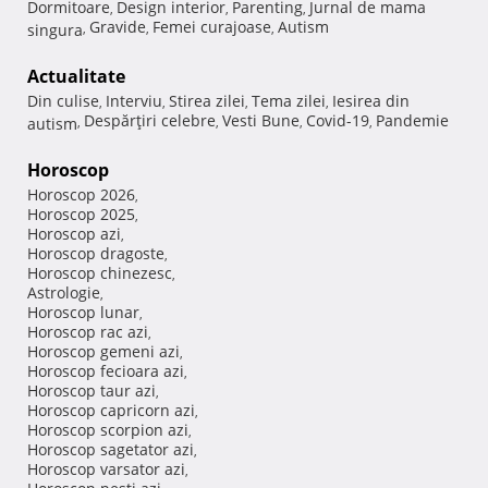
Dormitoare
Design interior
Parenting
Jurnal de mama
,
,
,
Gravide
Femei curajoase
Autism
singura
,
,
,
Actualitate
Din culise
Interviu
Stirea zilei
Tema zilei
Iesirea din
,
,
,
,
Despărţiri celebre
Vesti Bune
Covid-19
Pandemie
autism
,
,
,
,
Horoscop
Horoscop 2026
,
Horoscop 2025
,
Horoscop azi
,
Horoscop dragoste
,
Horoscop chinezesc
,
Astrologie
,
Horoscop lunar
,
Horoscop rac azi
,
Horoscop gemeni azi
,
Horoscop fecioara azi
,
Horoscop taur azi
,
Horoscop capricorn azi
,
Horoscop scorpion azi
,
Horoscop sagetator azi
,
Horoscop varsator azi
,