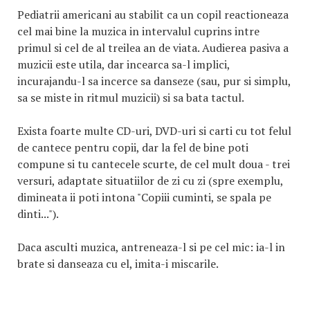
Pediatrii americani au stabilit ca un copil reactioneaza
cel mai bine la muzica in intervalul cuprins intre
primul si cel de al treilea an de viata. Audierea pasiva a
muzicii este utila, dar incearca sa-l implici,
incurajandu-l sa incerce sa danseze (sau, pur si simplu,
sa se miste in ritmul muzicii) si sa bata tactul.
Exista foarte multe CD-uri, DVD-uri si carti cu tot felul
de cantece pentru copii, dar la fel de bine poti
compune si tu cantecele scurte, de cel mult doua - trei
versuri, adaptate situatiilor de zi cu zi (spre exemplu,
dimineata ii poti intona "Copiii cuminti, se spala pe
dinti...").
Daca asculti muzica, antreneaza-l si pe cel mic: ia-l in
brate si danseaza cu el, imita-i miscarile.