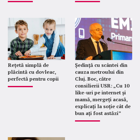
Rețetă simplă de
Ședință cu scântei din
plăcintă cu dovleac,
cauza metroului din
perfectă pentru copii
Cluj. Boc, către
consilierii USR: „Cu 10
like-uri pe internet și
mamă, mergeți acasă,
explicați la soție cât de
bun ați fost astăzi”