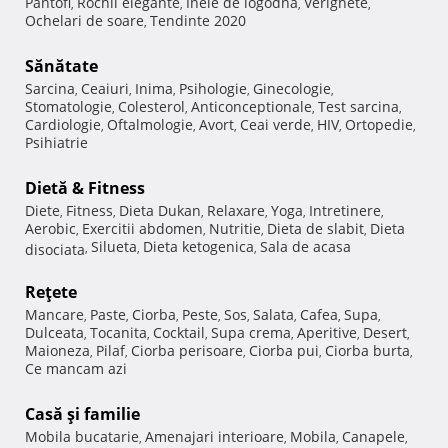
Pantofi
Rochii elegante
Inele de logodna
Verighete
,
,
,
,
Ochelari de soare
Tendinte 2020
,
Sănătate
Sarcina
Ceaiuri
Inima
Psihologie
Ginecologie
,
,
,
,
,
Stomatologie
Colesterol
Anticonceptionale
Test sarcina
,
,
,
,
Cardiologie
Oftalmologie
Avort
Ceai verde
HIV
Ortopedie
,
,
,
,
,
,
Psihiatrie
Dietă & Fitness
Diete
Fitness
Dieta Dukan
Relaxare
Yoga
Intretinere
,
,
,
,
,
,
Aerobic
Exercitii abdomen
Nutritie
Dieta de slabit
Dieta
,
,
,
,
Silueta
Dieta ketogenica
Sala de acasa
disociata
,
,
,
Reţete
Mancare
Paste
Ciorba
Peste
Sos
Salata
Cafea
Supa
,
,
,
,
,
,
,
,
Dulceata
Tocanita
Cocktail
Supa crema
Aperitive
Desert
,
,
,
,
,
,
Maioneza
Pilaf
Ciorba perisoare
Ciorba pui
Ciorba burta
,
,
,
,
,
Ce mancam azi
Casă şi familie
Mobila bucatarie
Amenajari interioare
Mobila
Canapele
,
,
,
,