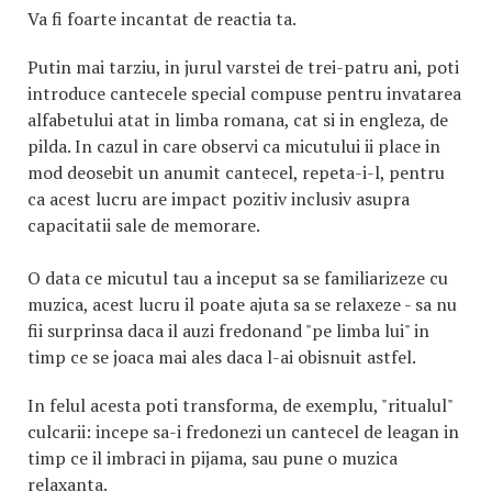
Va fi foarte incantat de reactia ta.
Putin mai tarziu, in jurul varstei de trei-patru ani, poti
introduce cantecele special compuse pentru invatarea
alfabetului atat in limba romana, cat si in engleza, de
pilda. In cazul in care observi ca micutului ii place in
mod deosebit un anumit cantecel, repeta-i-l, pentru
ca acest lucru are impact pozitiv inclusiv asupra
capacitatii sale de memorare.
O data ce micutul tau a inceput sa se familiarizeze cu
muzica, acest lucru il poate ajuta sa se relaxeze - sa nu
fii surprinsa daca il auzi fredonand "pe limba lui" in
timp ce se joaca mai ales daca l-ai obisnuit astfel.
In felul acesta poti transforma, de exemplu, "ritualul"
culcarii: incepe sa-i fredonezi un cantecel de leagan in
timp ce il imbraci in pijama, sau pune o muzica
relaxanta.