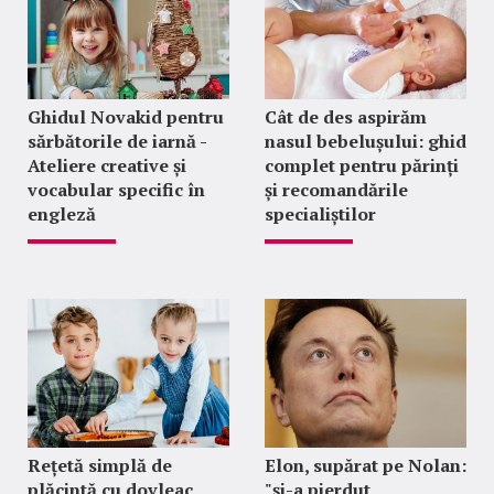
Ghidul Novakid pentru
Cât de des aspirăm
sărbătorile de iarnă -
nasul bebelușului: ghid
Ateliere creative și
complet pentru părinți
vocabular specific în
și recomandările
engleză
specialiștilor
Rețetă simplă de
Elon, supărat pe Nolan:
plăcintă cu dovleac,
"şi-a pierdut