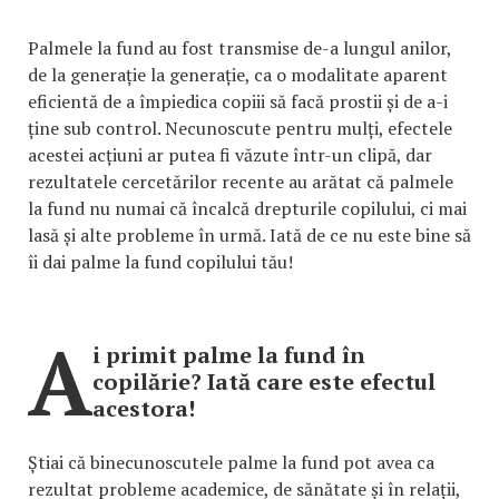
Palmele la fund au fost transmise de-a lungul anilor,
de la generație la generație, ca o modalitate aparent
eficientă de a împiedica copiii să facă prostii și de a-i
ține sub control. Necunoscute pentru mulți, efectele
acestei acțiuni ar putea fi văzute într-un clipă, dar
rezultatele cercetărilor recente au arătat că palmele
la fund nu numai că încalcă drepturile copilului, ci mai
lasă și alte probleme în urmă. Iată de ce nu este bine să
îi dai palme la fund copilului tău!
A
i primit palme la fund în
copilărie? Iată care este efectul
acestora!
Știai că binecunoscutele palme la fund pot avea ca
rezultat probleme academice, de sănătate și în relații,