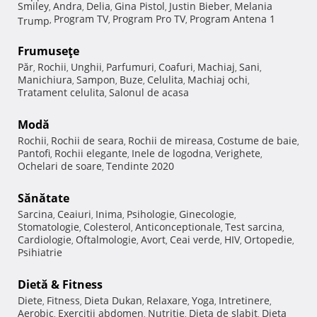
Smiley
Andra
Delia
Gina Pistol
Justin Bieber
Melania
,
,
,
,
,
Program TV
Program Pro TV
Program Antena 1
Trump
,
,
,
Frumuseţe
Păr
Rochii
Unghii
Parfumuri
Coafuri
Machiaj
Sani
,
,
,
,
,
,
,
Manichiura
Sampon
Buze
Celulita
Machiaj ochi
,
,
,
,
,
Tratament celulita
Salonul de acasa
,
Modă
Rochii
Rochii de seara
Rochii de mireasa
Costume de baie
,
,
,
,
Pantofi
Rochii elegante
Inele de logodna
Verighete
,
,
,
,
Ochelari de soare
Tendinte 2020
,
Sănătate
Sarcina
Ceaiuri
Inima
Psihologie
Ginecologie
,
,
,
,
,
Stomatologie
Colesterol
Anticonceptionale
Test sarcina
,
,
,
,
Cardiologie
Oftalmologie
Avort
Ceai verde
HIV
Ortopedie
,
,
,
,
,
,
Psihiatrie
Dietă & Fitness
Diete
Fitness
Dieta Dukan
Relaxare
Yoga
Intretinere
,
,
,
,
,
,
Aerobic
Exercitii abdomen
Nutritie
Dieta de slabit
Dieta
,
,
,
,