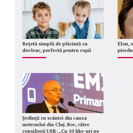
Rețetă simplă de plăcintă cu
Elon, 
dovleac, perfectă pentru copii
pierdu
Ședință cu scântei din cauza
metroului din Cluj. Boc, către
consilierii USR: „Cu 10 like-uri pe