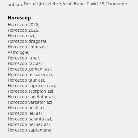
Despărţiri celebre
Vesti Bune
Covid-19
Pandemie
autism
,
,
,
,
Horoscop
Horoscop 2026
,
Horoscop 2025
,
Horoscop azi
,
Horoscop dragoste
,
Horoscop chinezesc
,
Astrologie
,
Horoscop lunar
,
Horoscop rac azi
,
Horoscop gemeni azi
,
Horoscop fecioara azi
,
Horoscop taur azi
,
Horoscop capricorn azi
,
Horoscop scorpion azi
,
Horoscop sagetator azi
,
Horoscop varsator azi
,
Horoscop pesti azi
,
Horoscop leu azi
,
Horoscop balanta azi
,
Horoscop berbec azi
,
Horoscop saptamanal