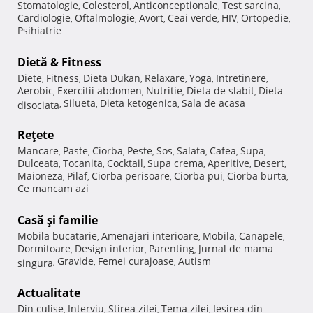
Stomatologie
Colesterol
Anticonceptionale
Test sarcina
,
,
,
,
Cardiologie
Oftalmologie
Avort
Ceai verde
HIV
Ortopedie
,
,
,
,
,
,
Psihiatrie
Dietă & Fitness
Diete
Fitness
Dieta Dukan
Relaxare
Yoga
Intretinere
,
,
,
,
,
,
Aerobic
Exercitii abdomen
Nutritie
Dieta de slabit
Dieta
,
,
,
,
Silueta
Dieta ketogenica
Sala de acasa
disociata
,
,
,
Reţete
Mancare
Paste
Ciorba
Peste
Sos
Salata
Cafea
Supa
,
,
,
,
,
,
,
,
Dulceata
Tocanita
Cocktail
Supa crema
Aperitive
Desert
,
,
,
,
,
,
Maioneza
Pilaf
Ciorba perisoare
Ciorba pui
Ciorba burta
,
,
,
,
,
Ce mancam azi
Casă şi familie
Mobila bucatarie
Amenajari interioare
Mobila
Canapele
,
,
,
,
Dormitoare
Design interior
Parenting
Jurnal de mama
,
,
,
Gravide
Femei curajoase
Autism
singura
,
,
,
Actualitate
Din culise
Interviu
Stirea zilei
Tema zilei
Iesirea din
,
,
,
,