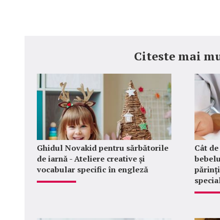
Citeste mai mu
Ghidul Novakid pentru sărbătorile
Cât de
de iarnă - Ateliere creative și
bebelu
vocabular specific în engleză
părinț
special