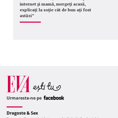
internet și mamă, mergeți acasă,
explicați la soție cât de bun ați fost
astăzi”
Urmareste-ne pe
Dragoste & Sex