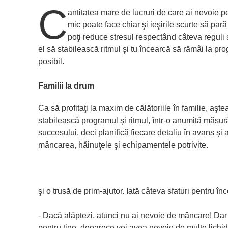
C
antitatea mare de lucruri de care ai nevoie pen
mic poate face chiar şi ieşirile scurte să par
poţi reduce stresul respectând câteva reguli
el să stabilească ritmul şi tu încearcă să rămâi la pr
posibil.
Familii la drum
Ca să profitaţi la maxim de călătoriile în familie, aşt
stabilească programul şi ritmul, într-o anumită măsur
succesului, deci planifică fiecare detaliu în avans şi 
mâncarea, hăinuţele şi echipamentele potrivite.
şi o trusă de prim-ajutor. Iată câteva sfaturi pentru în
- Dacă alăptezi, atunci nu ai nevoie de mâncare! Dar 
pentru tine, deoarece vei avea nevoie de multe lichide, 