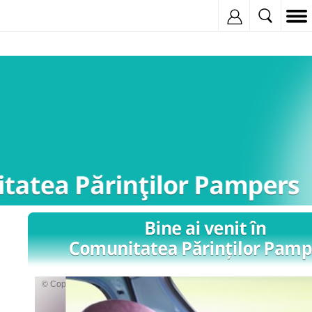
Inregistreaza
© Copyright: