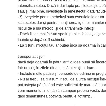
intensifica setea. Dacă îi dai lapte praf, foloseşte a
sau, şi mai bine, investeşte în amestecuri gata făcut
- Şerveţelele pentru bebeluşi sunt esenţiale la drum
scutecelor, dar şi pentru menţinerea igienei mâinilor ş
riscul de a lua microbi şi de a transmite infecţii.
- Dacă îl schimbi într-un spaţiu public, foloseşte şerv
înainte şi după ce îl schimbi.
- La 3 luni, micuţul tău ar putea încă să doarmă în căr
transportat uşor.
dacă deja doarmă în pătuţ, ar fi o idee bună să încer
într-un coş în zilele dinainte să plecaţi la drum.
- Include multe pauze şi perioade de odihnă în progr
- Nu ar trebui să îţi asumi riscul de a urca micuţul înt
pot aştepta până când este suficient de mare să poar
veni momentul, merită să-i cumperi propria vestă, deo
găsi dimensiunea potrivită pentru el tot timpul.