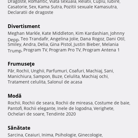
Dragoste
Romantic
Viata sexuala
Relatii
Cuplu
Iubire
,
,
,
,
,
,
Casatorie
Sex
Kama Sutra
Pozitii sexuale Kamasutra
,
,
,
,
Declaratii de dragoste
Divertisment
Meghan Markle
Kate Middleton
Kim Kardashian
Johnny
,
,
,
Teo Trandafir
Angelina Jolie
Dana Rogoz
Dani Otil
Depp
,
,
,
,
,
Smiley
Andra
Delia
Gina Pistol
Justin Bieber
Melania
,
,
,
,
,
Program TV
Program Pro TV
Program Antena 1
Trump
,
,
,
Frumuseţe
Păr
Rochii
Unghii
Parfumuri
Coafuri
Machiaj
Sani
,
,
,
,
,
,
,
Manichiura
Sampon
Buze
Celulita
Machiaj ochi
,
,
,
,
,
Tratament celulita
Salonul de acasa
,
Modă
Rochii
Rochii de seara
Rochii de mireasa
Costume de baie
,
,
,
,
Pantofi
Rochii elegante
Inele de logodna
Verighete
,
,
,
,
Ochelari de soare
Tendinte 2020
,
Sănătate
Sarcina
Ceaiuri
Inima
Psihologie
Ginecologie
,
,
,
,
,