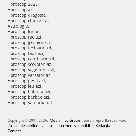
Horoscop 2025
,
Horoscop azi
,
Horoscop dragoste
,
Horoscop chinezesc
,
Astrologie
,
Horoscop lunar
,
Horoscop rac azi
,
Horoscop gemeni azi
,
Horoscop fecioara azi
,
Horoscop taur azi
,
Horoscop capricorn azi
,
Horoscop scorpion azi
,
Horoscop sagetator azi
,
Horoscop varsator azi
,
Horoscop pesti azi
,
Horoscop leu azi
,
Horoscop balanta azi
,
Horoscop berbec azi
,
Horoscop saptamanal
Copyright © 2001-2026,
iMedia Plus Group
. Toate drepturile rezervate
Politica de confidențialitate
|
Termeni si conditii
|
Redacţia
|
Contact