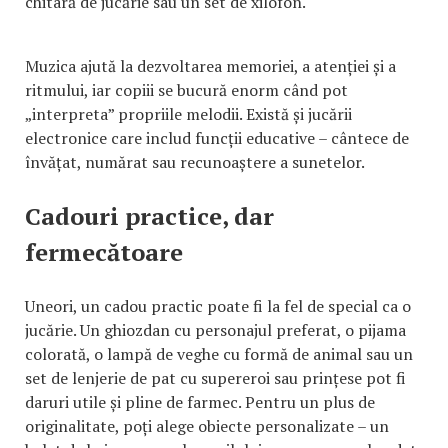
chitară de jucărie sau un set de xilofon.
Muzica ajută la dezvoltarea memoriei, a atenției și a
ritmului, iar copiii se bucură enorm când pot
„interpreta” propriile melodii. Există și jucării
electronice care includ funcții educative – cântece de
învățat, numărat sau recunoaștere a sunetelor.
Cadouri practice, dar
fermecătoare
Uneori, un cadou practic poate fi la fel de special ca o
jucărie. Un ghiozdan cu personajul preferat, o pijama
colorată, o lampă de veghe cu formă de animal sau un
set de lenjerie de pat cu supereroi sau prințese pot fi
daruri utile și pline de farmec. Pentru un plus de
originalitate, poți alege obiecte personalizate – un