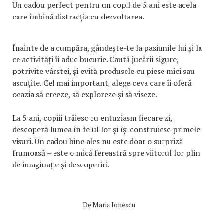
Un cadou perfect pentru un copil de 5 ani este acela
care îmbină distracția cu dezvoltarea.
Înainte de a cumpăra, gândește-te la pasiunile lui și la
ce activități îi aduc bucurie. Caută jucării sigure,
potrivite vârstei, și evită produsele cu piese mici sau
ascuțite. Cel mai important, alege ceva care îi oferă
ocazia să creeze, să exploreze și să viseze.
La 5 ani, copiii trăiesc cu entuziasm fiecare zi,
descoperă lumea în felul lor și își construiesc primele
visuri. Un cadou bine ales nu este doar o surpriză
frumoasă – este o mică fereastră spre viitorul lor plin
de imaginație și descoperiri.
De
Maria Ionescu