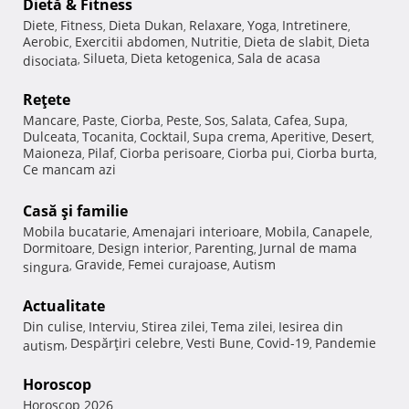
Dietă & Fitness
Diete
Fitness
Dieta Dukan
Relaxare
Yoga
Intretinere
,
,
,
,
,
,
Aerobic
Exercitii abdomen
Nutritie
Dieta de slabit
Dieta
,
,
,
,
Silueta
Dieta ketogenica
Sala de acasa
disociata
,
,
,
Reţete
Mancare
Paste
Ciorba
Peste
Sos
Salata
Cafea
Supa
,
,
,
,
,
,
,
,
Dulceata
Tocanita
Cocktail
Supa crema
Aperitive
Desert
,
,
,
,
,
,
Maioneza
Pilaf
Ciorba perisoare
Ciorba pui
Ciorba burta
,
,
,
,
,
Ce mancam azi
Casă şi familie
Mobila bucatarie
Amenajari interioare
Mobila
Canapele
,
,
,
,
Dormitoare
Design interior
Parenting
Jurnal de mama
,
,
,
Gravide
Femei curajoase
Autism
singura
,
,
,
Actualitate
Din culise
Interviu
Stirea zilei
Tema zilei
Iesirea din
,
,
,
,
Despărţiri celebre
Vesti Bune
Covid-19
Pandemie
autism
,
,
,
,
Horoscop
Horoscop 2026
,