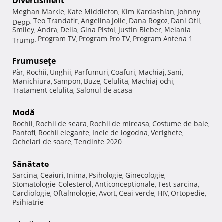
Divertisment
Meghan Markle
Kate Middleton
Kim Kardashian
Johnny
,
,
,
Teo Trandafir
Angelina Jolie
Dana Rogoz
Dani Otil
Depp
,
,
,
,
,
Smiley
Andra
Delia
Gina Pistol
Justin Bieber
Melania
,
,
,
,
,
Program TV
Program Pro TV
Program Antena 1
Trump
,
,
,
Frumuseţe
Păr
Rochii
Unghii
Parfumuri
Coafuri
Machiaj
Sani
,
,
,
,
,
,
,
Manichiura
Sampon
Buze
Celulita
Machiaj ochi
,
,
,
,
,
Tratament celulita
Salonul de acasa
,
Modă
Rochii
Rochii de seara
Rochii de mireasa
Costume de baie
,
,
,
,
Pantofi
Rochii elegante
Inele de logodna
Verighete
,
,
,
,
Ochelari de soare
Tendinte 2020
,
Sănătate
Sarcina
Ceaiuri
Inima
Psihologie
Ginecologie
,
,
,
,
,
Stomatologie
Colesterol
Anticonceptionale
Test sarcina
,
,
,
,
Cardiologie
Oftalmologie
Avort
Ceai verde
HIV
Ortopedie
,
,
,
,
,
,
Psihiatrie