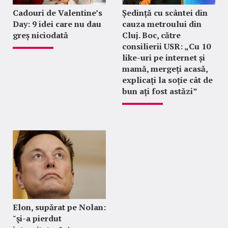
Cadouri de Valentine’s
Ședință cu scântei din
Day: 9 idei care nu dau
cauza metroului din
greș niciodată
Cluj. Boc, către
consilierii USR: „Cu 10
like-uri pe internet și
mamă, mergeți acasă,
explicați la soție cât de
bun ați fost astăzi”
Elon, supărat pe Nolan:
"şi-a pierdut