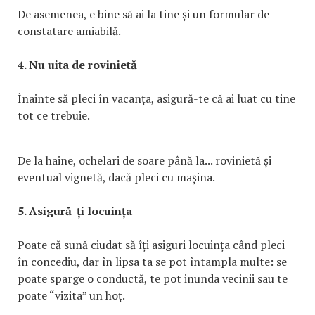
De asemenea, e bine să ai la tine și un formular de
constatare amiabilă.
4. Nu uita de rovinietă
Înainte să pleci în vacanța, asigură-te că ai luat cu tine
tot ce trebuie.
De la haine, ochelari de soare până la... rovinietă și
eventual vignetă, dacă pleci cu mașina.
5. Asigură-ți locuința
Poate că sună ciudat să îți asiguri locuința când pleci
în concediu, dar în lipsa ta se pot întampla multe: se
poate sparge o conductă, te pot inunda vecinii sau te
poate “vizita” un hoț.