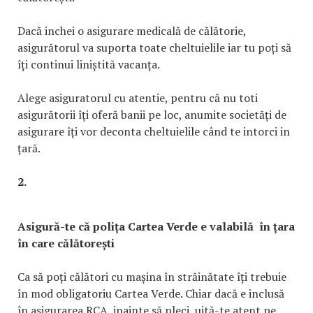
Dacă inchei o asigurare medicală de călătorie,
asigurătorul va suporta toate cheltuielile iar tu poți să
îți continui liniștită vacanța.
Alege asiguratorul cu atentie, pentru că nu toti
asigurătorii îți oferă banii pe loc, anumite societăți de
asigurare îți vor deconta cheltuielile când te intorci in
țară.
2.
Asigură-te că polița Cartea Verde e valabilă în țara
în care călătorești
Ca să poți călători cu mașina în străinătate îți trebuie
în mod obligatoriu Cartea Verde. Chiar dacă e inclusă
în asigurarea RCA, inainte să pleci, uită-te atent pe