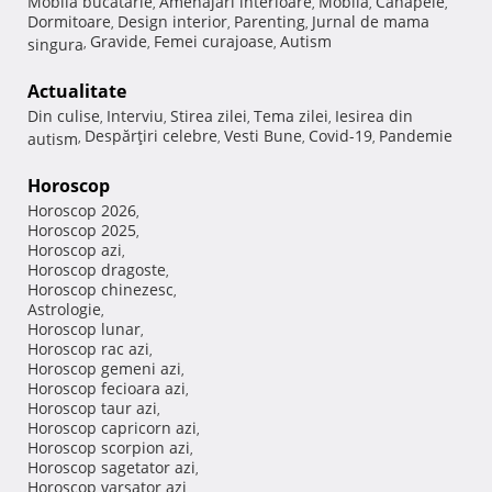
Mobila bucatarie
Amenajari interioare
Mobila
Canapele
,
,
,
,
Dormitoare
Design interior
Parenting
Jurnal de mama
,
,
,
Gravide
Femei curajoase
Autism
singura
,
,
,
Actualitate
Din culise
Interviu
Stirea zilei
Tema zilei
Iesirea din
,
,
,
,
Despărţiri celebre
Vesti Bune
Covid-19
Pandemie
autism
,
,
,
,
Horoscop
Horoscop 2026
,
Horoscop 2025
,
Horoscop azi
,
Horoscop dragoste
,
Horoscop chinezesc
,
Astrologie
,
Horoscop lunar
,
Horoscop rac azi
,
Horoscop gemeni azi
,
Horoscop fecioara azi
,
Horoscop taur azi
,
Horoscop capricorn azi
,
Horoscop scorpion azi
,
Horoscop sagetator azi
,
Horoscop varsator azi
,