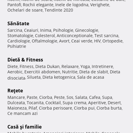
Pantofi
Rochii elegante
Inele de logodna
Verighete
,
,
,
,
Ochelari de soare
Tendinte 2020
,
Sănătate
Sarcina
Ceaiuri
Inima
Psihologie
Ginecologie
,
,
,
,
,
Stomatologie
Colesterol
Anticonceptionale
Test sarcina
,
,
,
,
Cardiologie
Oftalmologie
Avort
Ceai verde
HIV
Ortopedie
,
,
,
,
,
,
Psihiatrie
Dietă & Fitness
Diete
Fitness
Dieta Dukan
Relaxare
Yoga
Intretinere
,
,
,
,
,
,
Aerobic
Exercitii abdomen
Nutritie
Dieta de slabit
Dieta
,
,
,
,
Silueta
Dieta ketogenica
Sala de acasa
disociata
,
,
,
Reţete
Mancare
Paste
Ciorba
Peste
Sos
Salata
Cafea
Supa
,
,
,
,
,
,
,
,
Dulceata
Tocanita
Cocktail
Supa crema
Aperitive
Desert
,
,
,
,
,
,
Maioneza
Pilaf
Ciorba perisoare
Ciorba pui
Ciorba burta
,
,
,
,
,
Ce mancam azi
Casă şi familie