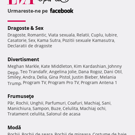
Urmareste-ne pe
Dragoste & Sex
Dragoste
Romantic
Viata sexuala
Relatii
Cuplu
Iubire
,
,
,
,
,
,
Casatorie
Sex
Kama Sutra
Pozitii sexuale Kamasutra
,
,
,
,
Declaratii de dragoste
Divertisment
Meghan Markle
Kate Middleton
Kim Kardashian
Johnny
,
,
,
Teo Trandafir
Angelina Jolie
Dana Rogoz
Dani Otil
Depp
,
,
,
,
,
Smiley
Andra
Delia
Gina Pistol
Justin Bieber
Melania
,
,
,
,
,
Program TV
Program Pro TV
Program Antena 1
Trump
,
,
,
Frumuseţe
Păr
Rochii
Unghii
Parfumuri
Coafuri
Machiaj
Sani
,
,
,
,
,
,
,
Manichiura
Sampon
Buze
Celulita
Machiaj ochi
,
,
,
,
,
Tratament celulita
Salonul de acasa
,
Modă
Rochii
Rochii de seara
Rochii de mireasa
Costume de baie
,
,
,
,