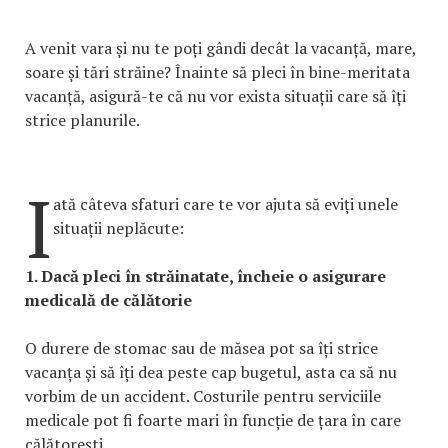
A venit vara și nu te poți gândi decât la vacanță, mare,
soare și tări străine? Înainte să pleci în bine-meritata
vacanță, asigură-te că nu vor exista situații care să îți
strice planurile.
I
ată câteva sfaturi care te vor ajuta să eviți unele
situații neplăcute:
1. Dacă pleci în străinatate, încheie o asigurare
medicală de călătorie
O durere de stomac sau de măsea pot sa îți strice
vacanța și să îți dea peste cap bugetul, asta ca să nu
vorbim de un accident. Costurile pentru serviciile
medicale pot fi foarte mari în funcție de țara în care
călătorești.