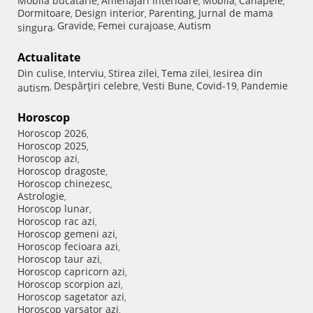
Mobila bucatarie
Amenajari interioare
Mobila
Canapele
,
,
,
,
Dormitoare
Design interior
Parenting
Jurnal de mama
,
,
,
Gravide
Femei curajoase
Autism
singura
,
,
,
Actualitate
Din culise
Interviu
Stirea zilei
Tema zilei
Iesirea din
,
,
,
,
Despărţiri celebre
Vesti Bune
Covid-19
Pandemie
autism
,
,
,
,
Horoscop
Horoscop 2026
,
Horoscop 2025
,
Horoscop azi
,
Horoscop dragoste
,
Horoscop chinezesc
,
Astrologie
,
Horoscop lunar
,
Horoscop rac azi
,
Horoscop gemeni azi
,
Horoscop fecioara azi
,
Horoscop taur azi
,
Horoscop capricorn azi
,
Horoscop scorpion azi
,
Horoscop sagetator azi
,
Horoscop varsator azi
,