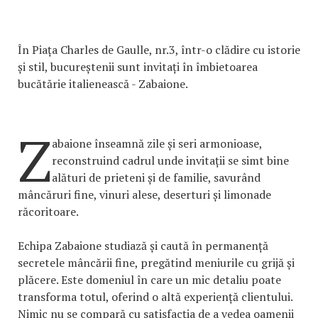
În Piața Charles de Gaulle, nr.3, într-o clădire cu istorie
și stil, bucureștenii sunt invitați în îmbietoarea
bucătărie italienească - Zabaione.
Z
abaione înseamnă zile și seri armonioase,
reconstruind cadrul unde invitații se simt bine
alături de prieteni și de familie, savurând
mâncăruri fine, vinuri alese, deserturi și limonade
răcoritoare.
Echipa Zabaione studiază și caută în permanență
secretele mâncării fine, pregătind meniurile cu grijă și
plăcere. Este domeniul în care un mic detaliu poate
transforma totul, oferind o altă experiență clientului.
Nimic nu se compară cu satisfacția de a vedea oamenii