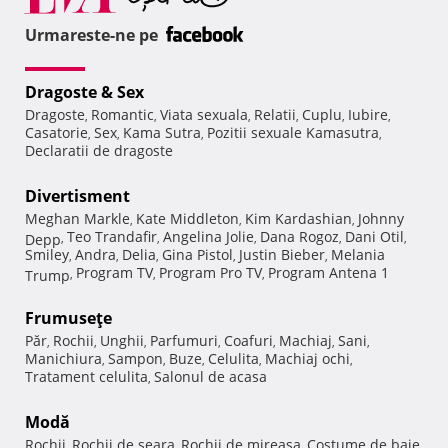
Urmareste-ne pe
Dragoste & Sex
Dragoste
Romantic
Viata sexuala
Relatii
Cuplu
Iubire
,
,
,
,
,
,
Casatorie
Sex
Kama Sutra
Pozitii sexuale Kamasutra
,
,
,
,
Declaratii de dragoste
Divertisment
Meghan Markle
Kate Middleton
Kim Kardashian
Johnny
,
,
,
Teo Trandafir
Angelina Jolie
Dana Rogoz
Dani Otil
Depp
,
,
,
,
,
Smiley
Andra
Delia
Gina Pistol
Justin Bieber
Melania
,
,
,
,
,
Program TV
Program Pro TV
Program Antena 1
Trump
,
,
,
Frumuseţe
Păr
Rochii
Unghii
Parfumuri
Coafuri
Machiaj
Sani
,
,
,
,
,
,
,
Manichiura
Sampon
Buze
Celulita
Machiaj ochi
,
,
,
,
,
Tratament celulita
Salonul de acasa
,
Modă
Rochii
Rochii de seara
Rochii de mireasa
Costume de baie
,
,
,
,