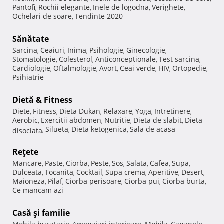
Pantofi
Rochii elegante
Inele de logodna
Verighete
,
,
,
,
Ochelari de soare
Tendinte 2020
,
Sănătate
Sarcina
Ceaiuri
Inima
Psihologie
Ginecologie
,
,
,
,
,
Stomatologie
Colesterol
Anticonceptionale
Test sarcina
,
,
,
,
Cardiologie
Oftalmologie
Avort
Ceai verde
HIV
Ortopedie
,
,
,
,
,
,
Psihiatrie
Dietă & Fitness
Diete
Fitness
Dieta Dukan
Relaxare
Yoga
Intretinere
,
,
,
,
,
,
Aerobic
Exercitii abdomen
Nutritie
Dieta de slabit
Dieta
,
,
,
,
Silueta
Dieta ketogenica
Sala de acasa
disociata
,
,
,
Reţete
Mancare
Paste
Ciorba
Peste
Sos
Salata
Cafea
Supa
,
,
,
,
,
,
,
,
Dulceata
Tocanita
Cocktail
Supa crema
Aperitive
Desert
,
,
,
,
,
,
Maioneza
Pilaf
Ciorba perisoare
Ciorba pui
Ciorba burta
,
,
,
,
,
Ce mancam azi
Casă şi familie