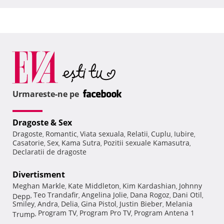
Urmareste-ne pe
Dragoste & Sex
Dragoste
Romantic
Viata sexuala
Relatii
Cuplu
Iubire
,
,
,
,
,
,
Casatorie
Sex
Kama Sutra
Pozitii sexuale Kamasutra
,
,
,
,
Declaratii de dragoste
Divertisment
Meghan Markle
Kate Middleton
Kim Kardashian
Johnny
,
,
,
Teo Trandafir
Angelina Jolie
Dana Rogoz
Dani Otil
Depp
,
,
,
,
,
Smiley
Andra
Delia
Gina Pistol
Justin Bieber
Melania
,
,
,
,
,
Program TV
Program Pro TV
Program Antena 1
Trump
,
,
,