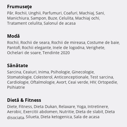
Frumuseţe
Păr
Rochii
Unghii
Parfumuri
Coafuri
Machiaj
Sani
,
,
,
,
,
,
,
Manichiura
Sampon
Buze
Celulita
Machiaj ochi
,
,
,
,
,
Tratament celulita
Salonul de acasa
,
Modă
Rochii
Rochii de seara
Rochii de mireasa
Costume de baie
,
,
,
,
Pantofi
Rochii elegante
Inele de logodna
Verighete
,
,
,
,
Ochelari de soare
Tendinte 2020
,
Sănătate
Sarcina
Ceaiuri
Inima
Psihologie
Ginecologie
,
,
,
,
,
Stomatologie
Colesterol
Anticonceptionale
Test sarcina
,
,
,
,
Cardiologie
Oftalmologie
Avort
Ceai verde
HIV
Ortopedie
,
,
,
,
,
,
Psihiatrie
Dietă & Fitness
Diete
Fitness
Dieta Dukan
Relaxare
Yoga
Intretinere
,
,
,
,
,
,
Aerobic
Exercitii abdomen
Nutritie
Dieta de slabit
Dieta
,
,
,
,
Silueta
Dieta ketogenica
Sala de acasa
disociata
,
,
,