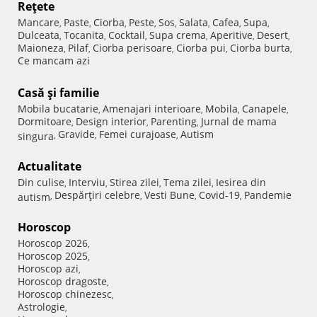
Reţete
Mancare
Paste
Ciorba
Peste
Sos
Salata
Cafea
Supa
,
,
,
,
,
,
,
,
Dulceata
Tocanita
Cocktail
Supa crema
Aperitive
Desert
,
,
,
,
,
,
Maioneza
Pilaf
Ciorba perisoare
Ciorba pui
Ciorba burta
,
,
,
,
,
Ce mancam azi
Casă şi familie
Mobila bucatarie
Amenajari interioare
Mobila
Canapele
,
,
,
,
Dormitoare
Design interior
Parenting
Jurnal de mama
,
,
,
Gravide
Femei curajoase
Autism
singura
,
,
,
Actualitate
Din culise
Interviu
Stirea zilei
Tema zilei
Iesirea din
,
,
,
,
Despărţiri celebre
Vesti Bune
Covid-19
Pandemie
autism
,
,
,
,
Horoscop
Horoscop 2026
,
Horoscop 2025
,
Horoscop azi
,
Horoscop dragoste
,
Horoscop chinezesc
,
Astrologie
,