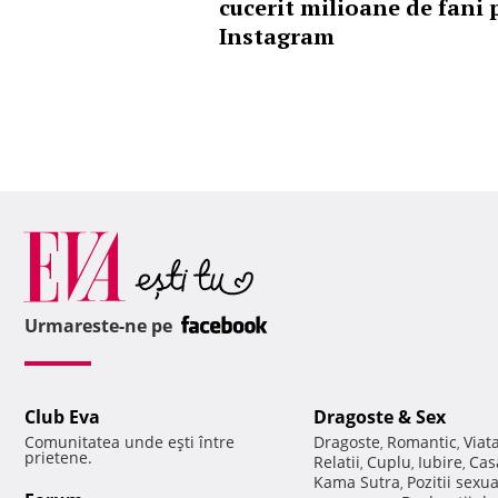
cucerit milioane de fani 
Instagram
Urmareste-ne pe
Club Eva
Dragoste & Sex
Comunitatea unde eşti între
Dragoste
Romantic
Viat
,
,
prietene.
Relatii
Cuplu
Iubire
Cas
,
,
,
Kama Sutra
Pozitii sexu
,