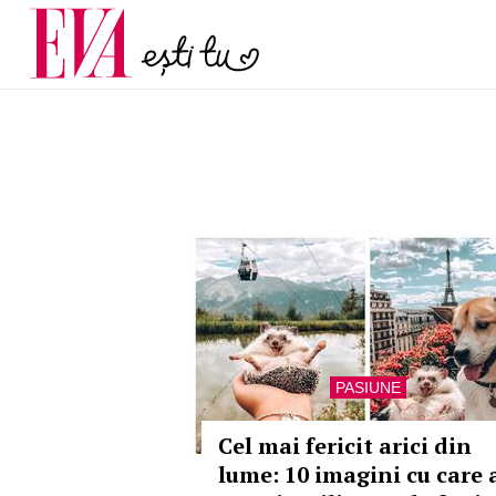
și 60 de ani. De ce te t
Carieră
pe măsură ce înaintez
Actualitate
PASIUNE
Cel mai fericit arici din
lume: 10 imagini cu care 