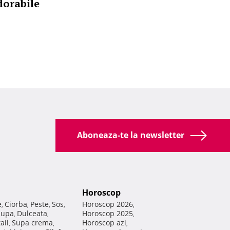
dorabile
Aboneaza-te la newsletter
Horoscop
e
Ciorba
Peste
Sos
Horoscop 2026
,
,
,
,
,
Supa
Dulceata
Horoscop 2025
,
,
,
ail
Supa crema
Horoscop azi
,
,
,