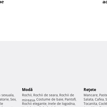
pe
a
Modă
Reţete
a sexuala
Rochii
Rochii de seara
Rochii de
Mancare
Past
,
,
,
,
atorie
Sex
Costume de baie
Pantofi
Salata
Cafea
,
,
mireasa
,
,
,
,
,
ale
Rochii elegante
Inele de logodna
Tocanita
Cockt
,
,
,