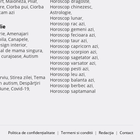
rt
Maioneza
Pilaf
Horoscop dragoste
,
,
,
,
re
Ciorba pui
Ciorba
Horoscop chinezesc
,
,
,
am azi
Astrologie
,
Horoscop lunar
,
Horoscop rac azi
,
lie
Horoscop gemeni azi
,
rie
Amenajari
,
Horoscop fecioara azi
,
ila
Canapele
,
,
Horoscop taur azi
,
sign interior
,
Horoscop capricorn azi
,
nal de mama singura
,
Horoscop scorpion azi
,
 curajoase
Autism
,
Horoscop sagetator azi
,
Horoscop varsator azi
,
Horoscop pesti azi
,
Horoscop leu azi
,
rviu
Stirea zilei
Tema
,
,
Horoscop balanta azi
,
in autism
Despărţiri
,
Horoscop berbec azi
,
 Bune
Covid-19
,
,
Horoscop saptamanal
Politica de confidențialitate
|
Termeni si conditii
|
Redacţia
|
Contact