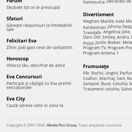
Forum
Declaratii d
Kamasutra
,
Dezbate tot ce te preocupă
Divertisment
Sfaturi
Meghan Markle
Kate Mi
,
Găseşte răspunsuri la întrebările
Johnny Dep
Kardashian
,
tale
Angelina Jolie
Trandafir
,
,
Dani Otil
Smiley
Andra
,
,
,
Felicitari Eva
Justin Bieber
Mela
Pistol
,
,
Zilnic poti gasi ceva de sarbatorit.
Program TV
Program Pro
,
Program Antena 1
Horoscop
Viitorul tău, descifrat de astre
Frumuseţe
Păr
Rochii
Unghii
Parfu
,
,
,
Eva Concursuri
Coafuri
Machiaj
Sani
Ma
,
,
,
Participă şi câştigă cu Eva premii
Sampon
Buze
Celulita
M
,
,
,
senzaţionale
Tratament celulita
Salon
,
Eva City
Caută adrese utile in zona ta
Copyright © 2001-2026,
iMedia Plus Group
. Toate drepturile rezervate