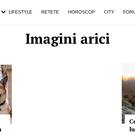
rezești mai des
Cât durează, cum te pregătești și cât
i în vârstă
de dureroasă este investigația
LIFESTYLE
RETETE
HOROSCOP
CITY
FOR
Imagini arici
C
a
l