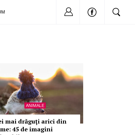
Nu ai cont?
Inregistreaza-
UM
ANIMALE
ei mai drăguţi arici din
ume: 45 de imagini