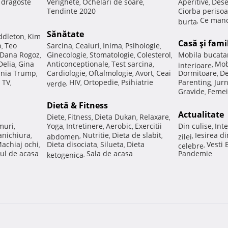
e dragoste
Verighete
Ochelari de soare
Aperitive
Dese
,
,
,
Tendinte 2020
Ciorba perisoa
Ce manc
burta
,
Sănătate
ddleton
Kim
,
Casă şi fami
p
Teo
Sarcina
Ceaiuri
Inima
Psihologie
,
,
,
,
,
Dana Rogoz
Ginecologie
Stomatologie
Colesterol
Mobila bucata
,
,
,
,
Delia
Gina
Anticonceptionale
Test sarcina
Mob
,
,
,
interioare
,
nia Trump
Cardiologie
Oftalmologie
Avort
Ceai
Dormitoare
De
,
,
,
,
,
 TV
HIV
Ortopedie
Psihiatrie
Parenting
Jur
,
verde
,
,
,
,
Gravide
Femei
,
Dietă & Fitness
Actualitate
Diete
Fitness
Dieta Dukan
Relaxare
,
,
,
,
muri
Yoga
Intretinere
Aerobic
Exercitii
Din culise
Inte
,
,
,
,
,
nichiura
Nutritie
Dieta de slabit
Iesirea d
,
abdomen
,
,
,
zilei
,
achiaj ochi
Dieta disociata
Silueta
Dieta
Vesti
,
,
,
celebre
,
ul de acasa
Sala de acasa
Pandemie
ketogenica
,