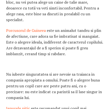
bloc, nu vei putea alege un caine de talie mare,
deoarece cu totii va veti simti inconfortabil. Pentru a
alege rasa, este bine sa discuti in prealabil cu un
specialist.
Porcusorul de Guineea
este un animalut tandru si plin
de afectiune, care adora sa fie imbratisat si mangaiat.
Este o alegere ideala, indiferent de caracterul copilului.
Are dezavantajul de a fi sperios si poate fi greu
imblanzit, cerand timp si rabdare.
Nu iubeste singuratatea si are nevoie sa traiasca in
compania apropiata a omului. Poate fi o alegere buna
pentru un copil care are peste patru ani, cu o
precizare: nu este indicat ca parintii sa il lase singur in
compania lui.
Iepurele pitic
este recomandat unui copil mai