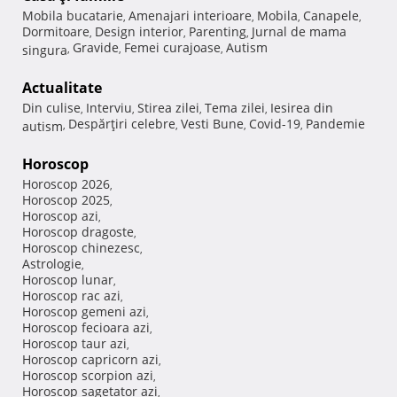
Mobila bucatarie
Amenajari interioare
Mobila
Canapele
,
,
,
,
Dormitoare
Design interior
Parenting
Jurnal de mama
,
,
,
Gravide
Femei curajoase
Autism
singura
,
,
,
Actualitate
Din culise
Interviu
Stirea zilei
Tema zilei
Iesirea din
,
,
,
,
Despărţiri celebre
Vesti Bune
Covid-19
Pandemie
autism
,
,
,
,
Horoscop
Horoscop 2026
,
Horoscop 2025
,
Horoscop azi
,
Horoscop dragoste
,
Horoscop chinezesc
,
Astrologie
,
Horoscop lunar
,
Horoscop rac azi
,
Horoscop gemeni azi
,
Horoscop fecioara azi
,
Horoscop taur azi
,
Horoscop capricorn azi
,
Horoscop scorpion azi
,
Horoscop sagetator azi
,