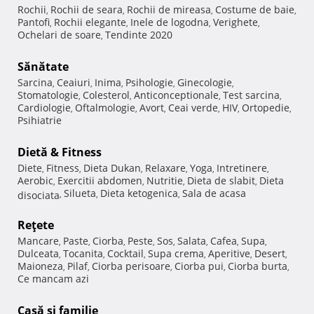
Rochii
Rochii de seara
Rochii de mireasa
Costume de baie
,
,
,
,
Pantofi
Rochii elegante
Inele de logodna
Verighete
,
,
,
,
Ochelari de soare
Tendinte 2020
,
Sănătate
Sarcina
Ceaiuri
Inima
Psihologie
Ginecologie
,
,
,
,
,
Stomatologie
Colesterol
Anticonceptionale
Test sarcina
,
,
,
,
Cardiologie
Oftalmologie
Avort
Ceai verde
HIV
Ortopedie
,
,
,
,
,
,
Psihiatrie
Dietă & Fitness
Diete
Fitness
Dieta Dukan
Relaxare
Yoga
Intretinere
,
,
,
,
,
,
Aerobic
Exercitii abdomen
Nutritie
Dieta de slabit
Dieta
,
,
,
,
Silueta
Dieta ketogenica
Sala de acasa
disociata
,
,
,
Reţete
Mancare
Paste
Ciorba
Peste
Sos
Salata
Cafea
Supa
,
,
,
,
,
,
,
,
Dulceata
Tocanita
Cocktail
Supa crema
Aperitive
Desert
,
,
,
,
,
,
Maioneza
Pilaf
Ciorba perisoare
Ciorba pui
Ciorba burta
,
,
,
,
,
Ce mancam azi
Casă şi familie