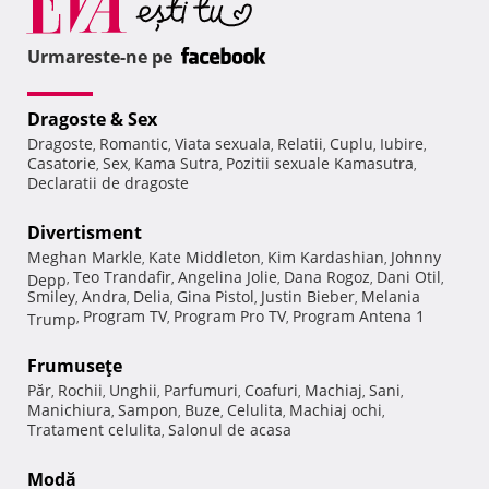
Urmareste-ne pe
Dragoste & Sex
Dragoste
Romantic
Viata sexuala
Relatii
Cuplu
Iubire
,
,
,
,
,
,
Casatorie
Sex
Kama Sutra
Pozitii sexuale Kamasutra
,
,
,
,
Declaratii de dragoste
Divertisment
Meghan Markle
Kate Middleton
Kim Kardashian
Johnny
,
,
,
Teo Trandafir
Angelina Jolie
Dana Rogoz
Dani Otil
Depp
,
,
,
,
,
Smiley
Andra
Delia
Gina Pistol
Justin Bieber
Melania
,
,
,
,
,
Program TV
Program Pro TV
Program Antena 1
Trump
,
,
,
Frumuseţe
Păr
Rochii
Unghii
Parfumuri
Coafuri
Machiaj
Sani
,
,
,
,
,
,
,
Manichiura
Sampon
Buze
Celulita
Machiaj ochi
,
,
,
,
,
Tratament celulita
Salonul de acasa
,
Modă