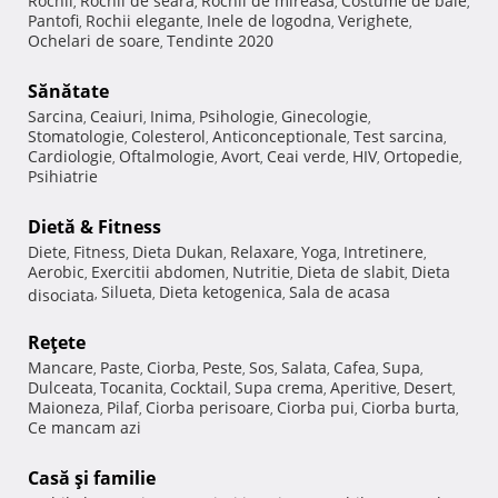
Rochii
Rochii de seara
Rochii de mireasa
Costume de baie
,
,
,
,
Pantofi
Rochii elegante
Inele de logodna
Verighete
,
,
,
,
Ochelari de soare
Tendinte 2020
,
Sănătate
Sarcina
Ceaiuri
Inima
Psihologie
Ginecologie
,
,
,
,
,
Stomatologie
Colesterol
Anticonceptionale
Test sarcina
,
,
,
,
Cardiologie
Oftalmologie
Avort
Ceai verde
HIV
Ortopedie
,
,
,
,
,
,
Psihiatrie
Dietă & Fitness
Diete
Fitness
Dieta Dukan
Relaxare
Yoga
Intretinere
,
,
,
,
,
,
Aerobic
Exercitii abdomen
Nutritie
Dieta de slabit
Dieta
,
,
,
,
Silueta
Dieta ketogenica
Sala de acasa
disociata
,
,
,
Reţete
Mancare
Paste
Ciorba
Peste
Sos
Salata
Cafea
Supa
,
,
,
,
,
,
,
,
Dulceata
Tocanita
Cocktail
Supa crema
Aperitive
Desert
,
,
,
,
,
,
Maioneza
Pilaf
Ciorba perisoare
Ciorba pui
Ciorba burta
,
,
,
,
,
Ce mancam azi
Casă şi familie