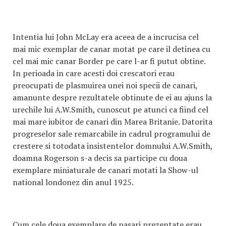
Intentia lui John McLay era aceea de a incrucisa cel
mai mic exemplar de canar motat pe care il detinea cu
cel mai mic canar Border pe care l-ar fi putut obtine.
In perioada in care acesti doi crescatori erau
preocupati de plasmuirea unei noi specii de canari,
amanunte despre rezultatele obtinute de ei au ajuns la
urechile lui A.W.Smith, cunoscut pe atunci ca fiind cel
mai mare iubitor de canari din Marea Britanie. Datorita
progreselor sale remarcabile in cadrul programului de
crestere si totodata insistentelor domnului A.W.Smith,
doamna Rogerson s-a decis sa participe cu doua
exemplare miniaturale de canari motati la Show-ul
national londonez din anul 1925.
Cum cele doua exemplare de pasari prezentate erau