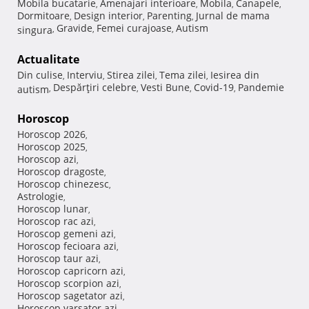
Mobila bucatarie
Amenajari interioare
Mobila
Canapele
,
,
,
,
Dormitoare
Design interior
Parenting
Jurnal de mama
,
,
,
Gravide
Femei curajoase
Autism
singura
,
,
,
Actualitate
Din culise
Interviu
Stirea zilei
Tema zilei
Iesirea din
,
,
,
,
Despărţiri celebre
Vesti Bune
Covid-19
Pandemie
autism
,
,
,
,
Horoscop
Horoscop 2026
,
Horoscop 2025
,
Horoscop azi
,
Horoscop dragoste
,
Horoscop chinezesc
,
Astrologie
,
Horoscop lunar
,
Horoscop rac azi
,
Horoscop gemeni azi
,
Horoscop fecioara azi
,
Horoscop taur azi
,
Horoscop capricorn azi
,
Horoscop scorpion azi
,
Horoscop sagetator azi
,
Horoscop varsator azi
,