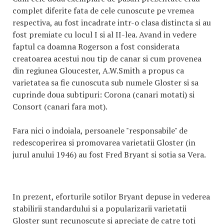
complet diferite fata de cele cunoscute pe vremea
respectiva, au fost incadrate intr-o clasa distincta si au
fost premiate cu locul I si al II-lea. Avand in vedere
faptul ca doamna Rogerson a fost considerata
creatoarea acestui nou tip de canar si cum provenea
din regiunea Gloucester, A.W.Smith a propus ca
varietatea sa fie cunoscuta sub numele Gloster si sa
cuprinde doua subtipuri: Corona (canari motati) si
Consort (canari fara mot).
Fara nici o indoiala, persoanele "responsabile" de
redescoperirea si promovarea varietatii Gloster (in
jurul anului 1946) au fost Fred Bryant si sotia sa Vera.
In prezent, eforturile sotilor Bryant depuse in vederea
stabilirii standardului si a popularizarii varietatii
Gloster sunt recunoscute si apreciate de catre toti