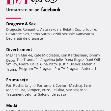
Urmareste-ne pe
Dragoste & Sex
Dragoste
Romantic
Viata sexuala
Relatii
Cuplu
Iubire
,
,
,
,
,
,
Casatorie
Sex
Kama Sutra
Pozitii sexuale Kamasutra
,
,
,
,
Declaratii de dragoste
Divertisment
Meghan Markle
Kate Middleton
Kim Kardashian
Johnny
,
,
,
Teo Trandafir
Angelina Jolie
Dana Rogoz
Dani Otil
Depp
,
,
,
,
,
Smiley
Andra
Delia
Gina Pistol
Justin Bieber
Melania
,
,
,
,
,
Program TV
Program Pro TV
Program Antena 1
Trump
,
,
,
Frumuseţe
Păr
Rochii
Unghii
Parfumuri
Coafuri
Machiaj
Sani
,
,
,
,
,
,
,
Manichiura
Sampon
Buze
Celulita
Machiaj ochi
,
,
,
,
,
Tratament celulita
Salonul de acasa
,
Modă