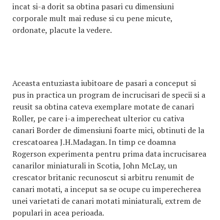
incat si-a dorit sa obtina pasari cu dimensiuni
corporale mult mai reduse si cu pene micute,
ordonate, placute la vedere.
Aceasta entuziasta iubitoare de pasari a conceput si
pus in practica un program de incrucisari de specii si a
reusit sa obtina cateva exemplare motate de canari
Roller, pe care i-a imperecheat ulterior cu cativa
canari Border de dimensiuni foarte mici, obtinuti de la
crescatoarea J.H.Madagan. In timp ce doamna
Rogerson experimenta pentru prima data incrucisarea
canarilor miniaturali in Scotia, John McLay, un
crescator britanic recunoscut si arbitru renumit de
canari motati, a inceput sa se ocupe cu imperecherea
unei varietati de canari motati miniaturali, extrem de
populari in acea perioada.