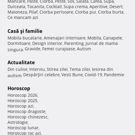
Mancare
Paste
Ciorba
Peste
Sos
Salata
Cafea
Supa
,
,
,
,
,
,
,
,
Dulceata
Tocanita
Cocktail
Supa crema
Aperitive
Desert
,
,
,
,
,
,
Maioneza
Pilaf
Ciorba perisoare
Ciorba pui
Ciorba burta
,
,
,
,
,
Ce mancam azi
Casă şi familie
Mobila bucatarie
Amenajari interioare
Mobila
Canapele
,
,
,
,
Dormitoare
Design interior
Parenting
Jurnal de mama
,
,
,
Gravide
Femei curajoase
Autism
singura
,
,
,
Actualitate
Din culise
Interviu
Stirea zilei
Tema zilei
Iesirea din
,
,
,
,
Despărţiri celebre
Vesti Bune
Covid-19
Pandemie
autism
,
,
,
,
Horoscop
Horoscop 2026
,
Horoscop 2025
,
Horoscop azi
,
Horoscop dragoste
,
Horoscop chinezesc
,
Astrologie
,
Horoscop lunar
,
Horoscop rac azi
,