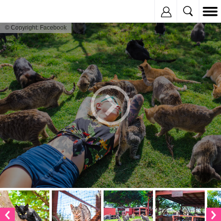
Inregistreaza
© Copyright: Facebook