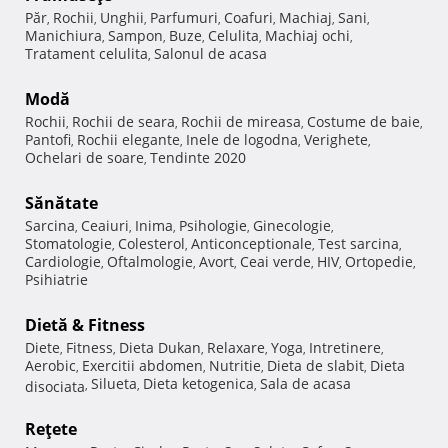
Păr
Rochii
Unghii
Parfumuri
Coafuri
Machiaj
Sani
,
,
,
,
,
,
,
Manichiura
Sampon
Buze
Celulita
Machiaj ochi
,
,
,
,
,
Tratament celulita
Salonul de acasa
,
Modă
Rochii
Rochii de seara
Rochii de mireasa
Costume de baie
,
,
,
,
Pantofi
Rochii elegante
Inele de logodna
Verighete
,
,
,
,
Ochelari de soare
Tendinte 2020
,
Sănătate
Sarcina
Ceaiuri
Inima
Psihologie
Ginecologie
,
,
,
,
,
Stomatologie
Colesterol
Anticonceptionale
Test sarcina
,
,
,
,
Cardiologie
Oftalmologie
Avort
Ceai verde
HIV
Ortopedie
,
,
,
,
,
,
Psihiatrie
Dietă & Fitness
Diete
Fitness
Dieta Dukan
Relaxare
Yoga
Intretinere
,
,
,
,
,
,
Aerobic
Exercitii abdomen
Nutritie
Dieta de slabit
Dieta
,
,
,
,
Silueta
Dieta ketogenica
Sala de acasa
disociata
,
,
,
Reţete