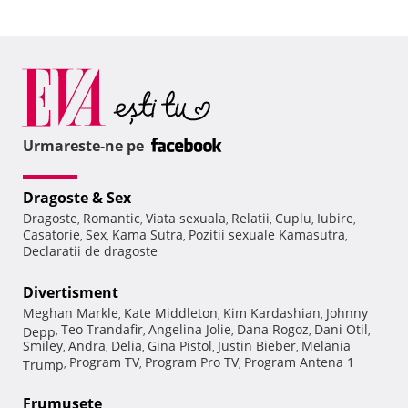
Urmareste-ne pe
Dragoste & Sex
Dragoste
Romantic
Viata sexuala
Relatii
Cuplu
Iubire
,
,
,
,
,
,
Casatorie
Sex
Kama Sutra
Pozitii sexuale Kamasutra
,
,
,
,
Declaratii de dragoste
Divertisment
Meghan Markle
Kate Middleton
Kim Kardashian
Johnny
,
,
,
Teo Trandafir
Angelina Jolie
Dana Rogoz
Dani Otil
Depp
,
,
,
,
,
Smiley
Andra
Delia
Gina Pistol
Justin Bieber
Melania
,
,
,
,
,
Program TV
Program Pro TV
Program Antena 1
Trump
,
,
,
Frumuseţe