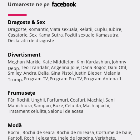
Urmareste-ne pe
Dragoste & Sex
Dragoste
Romantic
Viata sexuala
Relatii
Cuplu
Iubire
,
,
,
,
,
,
Casatorie
Sex
Kama Sutra
Pozitii sexuale Kamasutra
,
,
,
,
Declaratii de dragoste
Divertisment
Meghan Markle
Kate Middleton
Kim Kardashian
Johnny
,
,
,
Teo Trandafir
Angelina Jolie
Dana Rogoz
Dani Otil
Depp
,
,
,
,
,
Smiley
Andra
Delia
Gina Pistol
Justin Bieber
Melania
,
,
,
,
,
Program TV
Program Pro TV
Program Antena 1
Trump
,
,
,
Frumuseţe
Păr
Rochii
Unghii
Parfumuri
Coafuri
Machiaj
Sani
,
,
,
,
,
,
,
Manichiura
Sampon
Buze
Celulita
Machiaj ochi
,
,
,
,
,
Tratament celulita
Salonul de acasa
,
Modă
Rochii
Rochii de seara
Rochii de mireasa
Costume de baie
,
,
,
,
Pantofi
Rochii elegante
Inele de logodna
Verighete
,
,
,
,