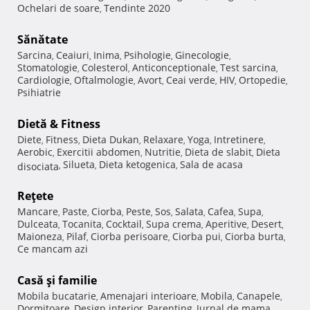
Ochelari de soare
Tendinte 2020
,
Sănătate
Sarcina
Ceaiuri
Inima
Psihologie
Ginecologie
,
,
,
,
,
Stomatologie
Colesterol
Anticonceptionale
Test sarcina
,
,
,
,
Cardiologie
Oftalmologie
Avort
Ceai verde
HIV
Ortopedie
,
,
,
,
,
,
Psihiatrie
Dietă & Fitness
Diete
Fitness
Dieta Dukan
Relaxare
Yoga
Intretinere
,
,
,
,
,
,
Aerobic
Exercitii abdomen
Nutritie
Dieta de slabit
Dieta
,
,
,
,
Silueta
Dieta ketogenica
Sala de acasa
disociata
,
,
,
Reţete
Mancare
Paste
Ciorba
Peste
Sos
Salata
Cafea
Supa
,
,
,
,
,
,
,
,
Dulceata
Tocanita
Cocktail
Supa crema
Aperitive
Desert
,
,
,
,
,
,
Maioneza
Pilaf
Ciorba perisoare
Ciorba pui
Ciorba burta
,
,
,
,
,
Ce mancam azi
Casă şi familie
Mobila bucatarie
Amenajari interioare
Mobila
Canapele
,
,
,
,
Dormitoare
Design interior
Parenting
Jurnal de mama
,
,
,