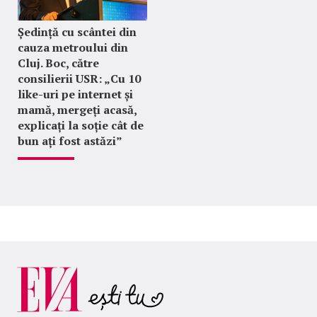
Ședință cu scântei din
cauza metroului din
Cluj. Boc, către
consilierii USR: „Cu 10
like-uri pe internet și
mamă, mergeți acasă,
explicați la soție cât de
bun ați fost astăzi”