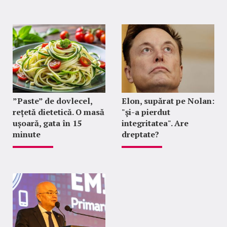
”Paste” de dovlecel,
Elon, supărat pe Nolan:
rețetă dietetică. O masă
"şi-a pierdut
ușoară, gata în 15
integritatea". Are
minute
dreptate?