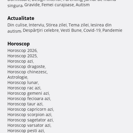
Gravide
Femei curajoase
Autism
singura
,
,
,
Actualitate
Din culise
Interviu
Stirea zilei
Tema zilei
Iesirea din
,
,
,
,
Despărţiri celebre
Vesti Bune
Covid-19
Pandemie
autism
,
,
,
,
Horoscop
Horoscop 2026
,
Horoscop 2025
,
Horoscop azi
,
Horoscop dragoste
,
Horoscop chinezesc
,
Astrologie
,
Horoscop lunar
,
Horoscop rac azi
,
Horoscop gemeni azi
,
Horoscop fecioara azi
,
Horoscop taur azi
,
Horoscop capricorn azi
,
Horoscop scorpion azi
,
Horoscop sagetator azi
,
Horoscop varsator azi
,
Horoscop pesti azi
,