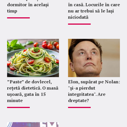
dormitor în același
în casă. Locurile în care
timp
nu ar trebui să le lași
niciodată
”Paste” de dovlecel,
Elon, supărat pe Nolan:
rețetă dietetică. O masă
"şi-a pierdut
ușoară, gata în 15
integritatea". Are
minute
dreptate?