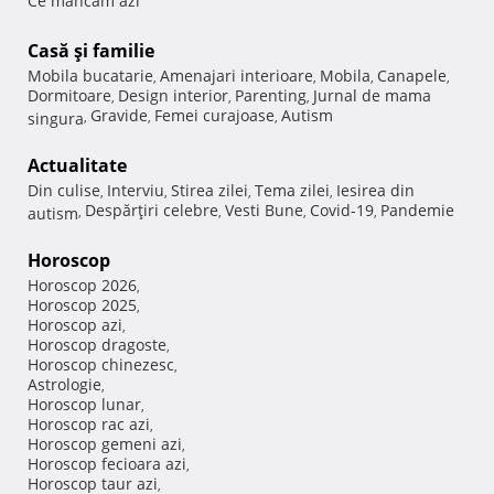
Ce mancam azi
Casă şi familie
Mobila bucatarie
Amenajari interioare
Mobila
Canapele
,
,
,
,
Dormitoare
Design interior
Parenting
Jurnal de mama
,
,
,
Gravide
Femei curajoase
Autism
singura
,
,
,
Actualitate
Din culise
Interviu
Stirea zilei
Tema zilei
Iesirea din
,
,
,
,
Despărţiri celebre
Vesti Bune
Covid-19
Pandemie
autism
,
,
,
,
Horoscop
Horoscop 2026
,
Horoscop 2025
,
Horoscop azi
,
Horoscop dragoste
,
Horoscop chinezesc
,
Astrologie
,
Horoscop lunar
,
Horoscop rac azi
,
Horoscop gemeni azi
,
Horoscop fecioara azi
,
Horoscop taur azi
,