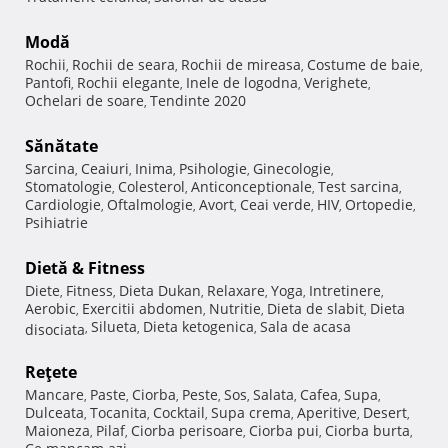
Modă
Rochii
Rochii de seara
Rochii de mireasa
Costume de baie
,
,
,
,
Pantofi
Rochii elegante
Inele de logodna
Verighete
,
,
,
,
Ochelari de soare
Tendinte 2020
,
Sănătate
Sarcina
Ceaiuri
Inima
Psihologie
Ginecologie
,
,
,
,
,
Stomatologie
Colesterol
Anticonceptionale
Test sarcina
,
,
,
,
Cardiologie
Oftalmologie
Avort
Ceai verde
HIV
Ortopedie
,
,
,
,
,
,
Psihiatrie
Dietă & Fitness
Diete
Fitness
Dieta Dukan
Relaxare
Yoga
Intretinere
,
,
,
,
,
,
Aerobic
Exercitii abdomen
Nutritie
Dieta de slabit
Dieta
,
,
,
,
Silueta
Dieta ketogenica
Sala de acasa
disociata
,
,
,
Reţete
Mancare
Paste
Ciorba
Peste
Sos
Salata
Cafea
Supa
,
,
,
,
,
,
,
,
Dulceata
Tocanita
Cocktail
Supa crema
Aperitive
Desert
,
,
,
,
,
,
Maioneza
Pilaf
Ciorba perisoare
Ciorba pui
Ciorba burta
,
,
,
,
,