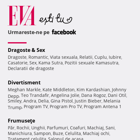
Urmareste-ne pe
Dragoste & Sex
Dragoste
Romantic
Viata sexuala
Relatii
Cuplu
Iubire
,
,
,
,
,
,
Casatorie
Sex
Kama Sutra
Pozitii sexuale Kamasutra
,
,
,
,
Declaratii de dragoste
Divertisment
Meghan Markle
Kate Middleton
Kim Kardashian
Johnny
,
,
,
Teo Trandafir
Angelina Jolie
Dana Rogoz
Dani Otil
Depp
,
,
,
,
,
Smiley
Andra
Delia
Gina Pistol
Justin Bieber
Melania
,
,
,
,
,
Program TV
Program Pro TV
Program Antena 1
Trump
,
,
,
Frumuseţe
Păr
Rochii
Unghii
Parfumuri
Coafuri
Machiaj
Sani
,
,
,
,
,
,
,
Manichiura
Sampon
Buze
Celulita
Machiaj ochi
,
,
,
,
,
Tratament celulita
Salonul de acasa
,