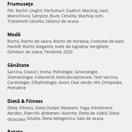
Frumuseţe
Păr
Rochii
Unghii
Parfumuri
Coafuri
Machiaj
Sani
,
,
,
,
,
,
,
Manichiura
Sampon
Buze
Celulita
Machiaj ochi
,
,
,
,
,
Tratament celulita
Salonul de acasa
,
Modă
Rochii
Rochii de seara
Rochii de mireasa
Costume de baie
,
,
,
,
Pantofi
Rochii elegante
Inele de logodna
Verighete
,
,
,
,
Ochelari de soare
Tendinte 2020
,
Sănătate
Sarcina
Ceaiuri
Inima
Psihologie
Ginecologie
,
,
,
,
,
Stomatologie
Colesterol
Anticonceptionale
Test sarcina
,
,
,
,
Cardiologie
Oftalmologie
Avort
Ceai verde
HIV
Ortopedie
,
,
,
,
,
,
Psihiatrie
Dietă & Fitness
Diete
Fitness
Dieta Dukan
Relaxare
Yoga
Intretinere
,
,
,
,
,
,
Aerobic
Exercitii abdomen
Nutritie
Dieta de slabit
Dieta
,
,
,
,
Silueta
Dieta ketogenica
Sala de acasa
disociata
,
,
,
Reţete